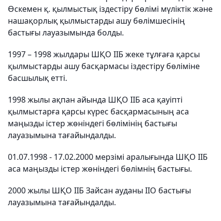
Өскемен қ. қылмыстық іздестіру бөлімі мүліктік және
нашақорлық қылмыстарды ашу бөлімшесінің
бастығы лауазымында болды.
1997 – 1998 жылдары ШҚО ІІБ жеке тұлғаға қарсы
қылмыстарды ашу басқармасы іздестіру бөліміне
басшылық етті.
1998 жылы ақпан айында ШҚО ІІБ аса қауіпті
қылмыстарға қарсы күрес басқармасының аса
маңызды істер жөніндегі бөлімінің бастығы
лауазымына тағайындалды.
01.07.1998 - 17.02.2000 мерзімі аралығында ШҚО ІІБ
аса маңызды істер жөніндегі бөлімнің бастығы.
2000 жылы ШҚО ІІБ Зайсан ауданы ІІО бастығы
лауазымына тағайындалды.