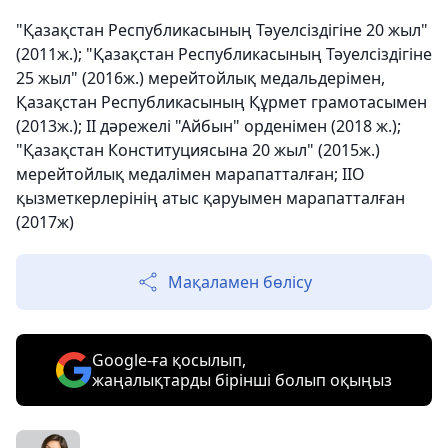
"Қазақстан Республикасының Тәуелсіздігіне 20 жыл"
(2011ж.); "Қазақстан Республикасының Тәуелсіздігіне
25 жыл" (2016ж.) мерейтойлық медальдерімен,
Қазақстан Республикасының Құрмет грамотасымен
(2013ж.); ІІ дәрежелі "Айбын" орденімен (2018 ж.);
"Қазақстан Конституциясына 20 жыл" (2015ж.)
мерейтойлық медалімен марапатталған; ІІО
қызметкерлерінің атыс қаруымен марапатталған
(2017ж)
Мақаламен бөлісу
Google-ға қосылып,
жаңалықтарды бірінші болып оқыңыз