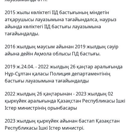
2015 жылы көліктегі ІІД бастығының міндетін
атқарушысы лауазымына тағайындалса, наурыз
айында көліктегі ІІД бастығы лауазымына
тағайындалды.
2016 жылдың маусым айынан 2019 жылдың сәуір
айына дейін Ақмола облысы ПД бастығы.
2019 ж.24.04. - 2022 жылдың 26 қаңтар аралығында
Нұр-Сұлтан қаласы Полиция департаментінің
бастығы лауазымына тағайындалды
2022 жылдың 26 қаңтарынан - 2023 жылдың 02
қыркүйек аралығында Қазақстан Республикасы Ішкі
Істер министрінің орынбасары
2023 жылдың қыркүйек айынан бастап Қазақстан
Республикасы Ішкі Істер министрі.