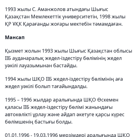
1993 жылы С. Аманжолов атындағы Шығыс
Қазақстан Мемлекеттік университетін, 1998 жылы
ҚР ҰҚК Қарағанды жоғары мектебін тәмамдаған.
Мансап
Қызмет жолын 1993 жылы Шығыс Қазақстан облысы
ІІБ ауданаралық жедел-іздестіру бөлімінің жедел
уәкілі лауазымынан бастайды.
1994 жылы ШҚО ІІБ жедел-іздестіру бөлімінің аға
жедел уәкілі болып тағайындалды.
1995 – 1996 жылдар аралығында ШҚО Өскемен
қаласы ІІБ жедел-іздестіру бөлімі жанындағы
автокөлікті ұрлау және айдап әкетуге қарсы күрес
бөлімшенің бастығы болды.
01.01.1996 - 19.03.1996 мерзімдері аралығында ШҚО