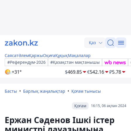
Қаз
Саясат
Әлем
Қаржы
Оқиға
Құқық
Мақалалар
#Референдум-2026
#Қазақстан мақтанышы
+31°
$
469.85
€
542.16
₽
5.78
Басты
Барлық жаңалықтар
Қоғам тынысы
Қоғам
16:15, 06 ақпан 2024
Ержан Сәденов Ішкі істер
министрі лауазымына