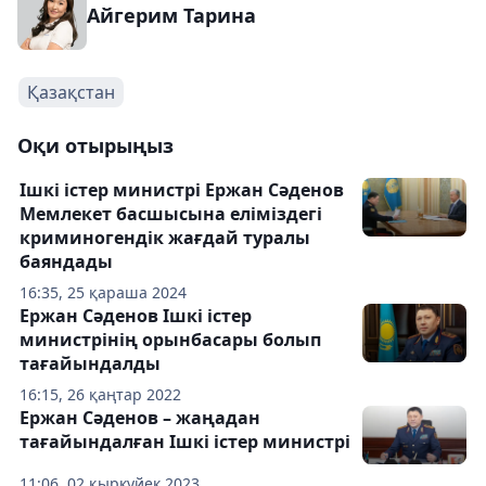
Айгерим Тарина
Қазақстан
Оқи отырыңыз
Ішкі істер министрі Ержан Сәденов
Мемлекет басшысына еліміздегі
криминогендік жағдай туралы
баяндады
16:35, 25 қараша 2024
Ержан Сәденов Ішкі істер
министрінің орынбасары болып
тағайындалды
16:15, 26 қаңтар 2022
Ержан Сәденов – жаңадан
тағайындалған Ішкі істер министрі
11:06, 02 қыркүйек 2023