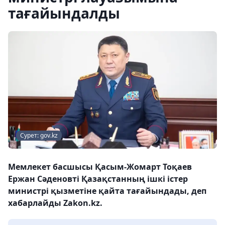
тағайындалды
Сурет: gov.kz
Мемлекет басшысы Қасым-Жомарт Тоқаев
Ержан Сәденовті Қазақстанның ішкі істер
министрі қызметіне қайта тағайындады, деп
хабарлайды Zakon.kz.