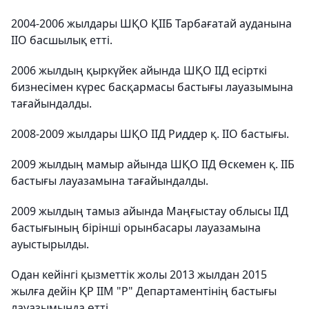
2004-2006 жылдары ШҚО ҚІІБ Тарбағатай ауданына
ІІО басшылық етті.
2006 жылдың қыркүйек айында ШҚО ІІД есірткі
бизнесімен күрес басқармасы бастығы лауазымына
тағайындалды.
2008-2009 жылдары ШҚО ІІД Риддер қ. ІІО бастығы.
2009 жылдың мамыр айында ШҚО ІІД Өскемен қ. ІІБ
бастығы лауазамына тағайындалды.
2009 жылдың тамыз айында Маңғыстау облысы ІІД
бастығының бірінші орынбасары лауазамына
ауыстырылды.
Одан кейінгі қызметтік жолы 2013 жылдан 2015
жылға дейін ҚР ІІМ "Р" Департаментінің бастығы
лауазымында өтті.