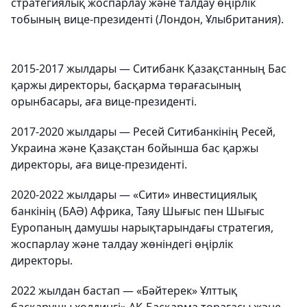
стратегиялық жоспарлау және талдау өңірлік
тобының вице-президенті (Лондон, Ұлыбритания).
2015-2017 жылдары — Ситибанк Қазақстанның Бас
қаржы директоры, басқарма төрағасының
орынбасары, аға вице-президенті.
2017-2020 жылдары — Ресей Ситибанкінің Ресей,
Украина және Қазақстан бойынша бас қаржы
директоры, аға вице-президенті.
2020-2022 жылдары — «Сити» инвестициялық
банкінің (БАӘ) Африка, Таяу Шығыс пен Шығыс
Еуропаның дамушы нарықтарындағы стратегия,
жоспарлау және талдау жөніндегі өңірлік
директоры.
2022 жылдан бастап — «Бәйтерек» Ұлттық
басқарушы холдингі» АҚ Басқарма төрағасы және