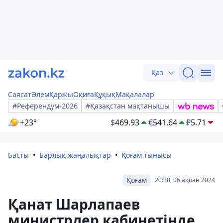
Қаз
Саясат
Әлем
Қаржы
Оқиға
Құқық
Мақалалар
#Референдум-2026
#Қазақстан мақтанышы
+23°
$
469.93
€
541.64
₽
5.71
Басты
Барлық жаңалықтар
Қоғам тынысы
Қоғам
20:38, 06 ақпан 2024
Қанат Шарлапаев
министрлер кабинетінде