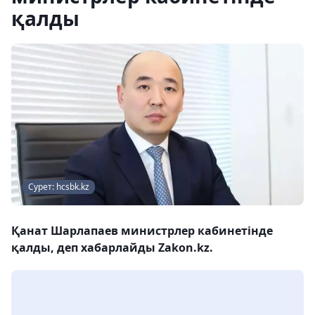
қалды
Сурет: hcsbk.kz
Қанат Шарлапаев министрлер кабинетінде
қалды, деп хабарлайды Zakon.kz.