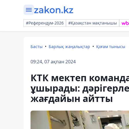
#Референдум-2026
#Қазақстан мақтанышы
Басты
Барлық жаңалықтар
Қоғам тынысы
09:24, 07 ақпан 2024
КТК мектеп команда
ұшырады: дәрігерл
жағдайын айтты