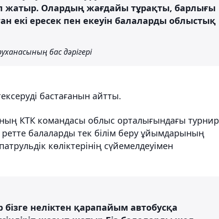
п жатыр. Олардың жағдайы тұрақты, барлығы
ан екі ересек пен екеуін балаларды облыстық
уханасының бас дәрігері
 тексеруді бастағанын айтты.
ының КТК командасы облыс орталығындағы турнир
 ретте балаларды тек білім беру ұйымдарының
атрульдік көліктерінің сүйемелдеуімен
ір бізге неліктен қарапайым автобусқа