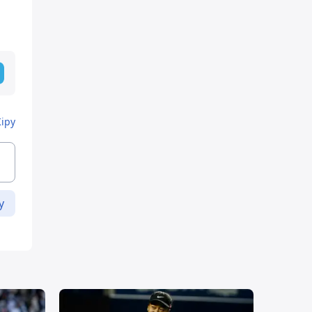
Кіру
у