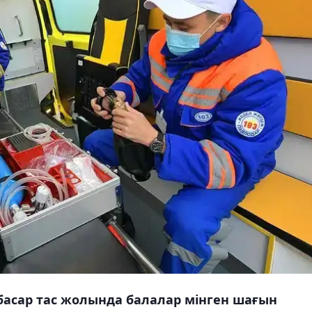
асар тас жолында балалар мінген шағын