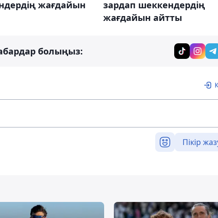
ндердің жағдайын
зардап шеккендердің
жағдайын айтты
абардар болыңыз:
Пікір жаз