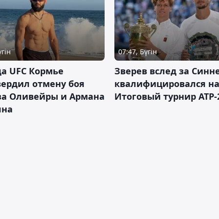
үгін
07:47, Бүгін
а UFC Кормье
Зверев вслед за Синн
ердил отмену боя
квалифицировался н
за Оливейры и Армана
Итоговый турнир ATP-
яна