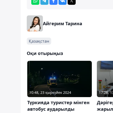
Айгерим Тарина
Қазақстан
Оқи отырыңыз
10:48, 23 қыркүйек 2024
17:28, 
Түркияда туристер мінген
Дәріге
автобус аударылды
жарыл