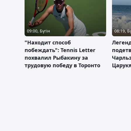
09:00, Бүгін
08:19, Б
"Находит способ
Легенд
побеждать": Tennis Letter
подетв
похвалил Рыбакину за
Чарль
трудовую победу в Торонто
Царук