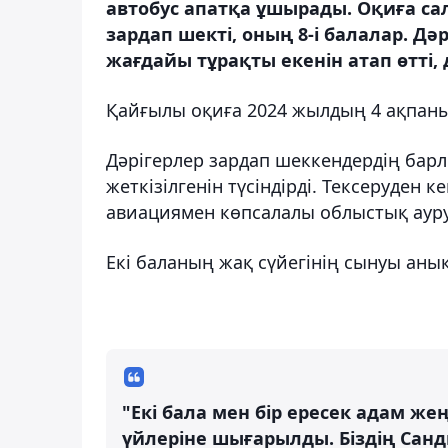
автобус апатқа ұшырады. Оқиға сал
зардап шекті, оның 8-і балалар. 
жағдайы тұрақты екенін атап өтті,
Қайғылы оқиға 2024 жылдың 4 ақпаны
Дәрігерлер зардап шеккендердің бар
жеткізілгенін түсіндірді. Тексеруден 
авиациямен көпсалалы облыстық аурух
Екі баланың жақ сүйегінің сынуы аны
"Екі бала мен бір ересек адам же
үйлеріне шығарылды. Біздің Санд