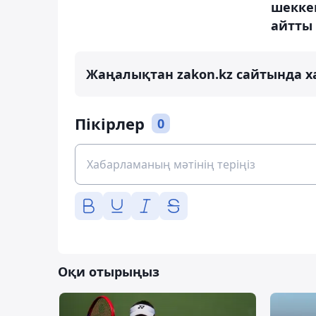
шекке
айтты
Жаңалықтан zakon.kz сайтында х
Пікірлер
0
Оқи отырыңыз