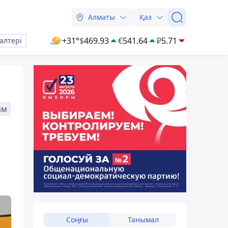
Алматы
Қаз
+31°
$
469.93
€
541.64
₽
5.71
алтері
ам
Соңғы
Танымал