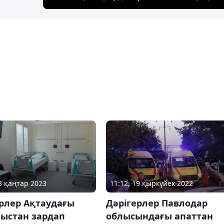
13 қаңтар 2023
11:12, 19 қыркүйек 2022
рлер Ақтаудағы
Дәрігерлер Павлодар
ыстан зардап
облысындағы апаттан