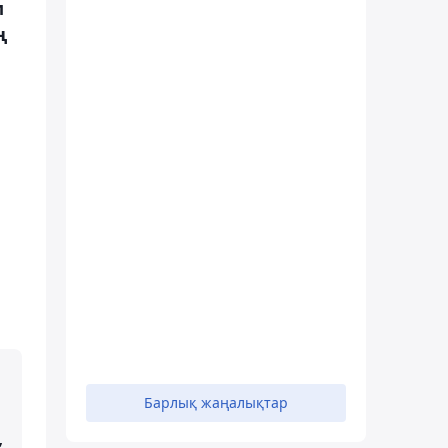
м
ң
Барлық жаңалықтар
,