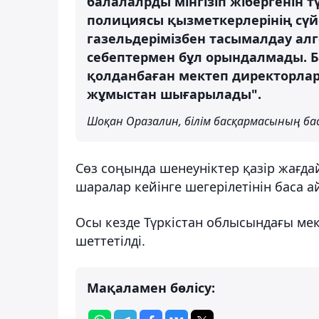
балалалрды мінгізіп жібергенін т
полициясы қызметкерлерінің сү
газельдерімізбен тасымалдау алг
себептермен бұл орындалмады. Б
қолданбаған мектеп директорлары
жұмыстан шығарылады".
Шоқан Оразалин, білім басқармасының б
Сөз соңында шенеуніктер қазір жағда
шаралар кейінге шегерілетінін баса а
Осы кезде Түркістан облысындағы ме
шеттетілді.
Мақаламен бөлісу: