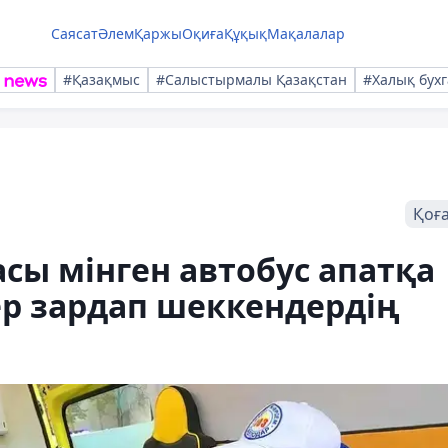
Саясат
Әлем
Қаржы
Оқиға
Құқық
Мақалалар
#Қазақмыс
#Салыстырмалы Қазақстан
#Халық бухг
Қоғ
сы мінген автобус апатқа
ер зардап шеккендердің