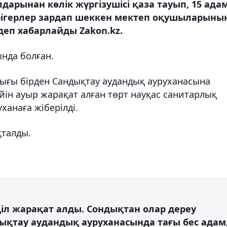
дарынан көлік жүргізушісі қаза тауып, 15 ада
Дәрігерлер зардап шеккен мектеп оқушыларыны
 деп хабарлайды Zakon.kz.
нда болған.
лығы бірден Сандықтау аудандық ауруханасына
кейін ауыр жарақат алған төрт науқас санитарлық
анаға жіберілді.
қталды.
ңіл жарақат алды. Сондықтан олар дереу
ықтау аудандық ауруханасында тағы бес адам