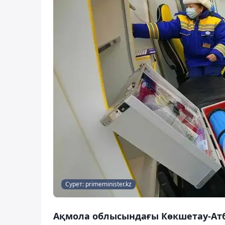
Сурет: primeminister.kz
Ақмола облысындағы Көкшетау-Атб