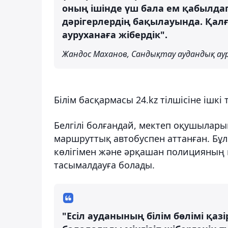
оның ішінде үш бала ем қабылда
дәрігерлердің бақылауында. Қалғ
ауруханаға жібердік".
Жандос Маханов, Сандықтау аудандық аур
Білім басқармасы 24.kz тілшісіне ішкі
Белгілі болғандай, мектеп оқушылар
маршруттық автобуспен аттанған. Бұл
көлігімен және әрқашан полицияның п
тасымалдауға болады.
"Есіл ауданының білім бөлімі қаз