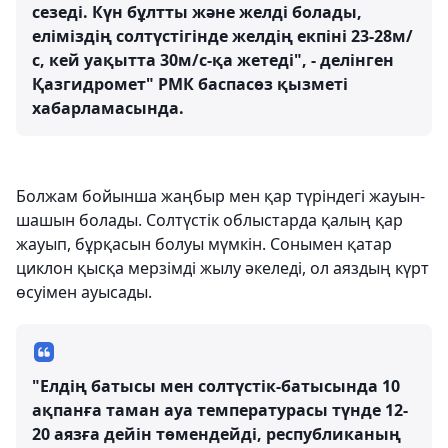
сезеді. Күн бұлтты және желді болады,
еліміздің солтүстігінде желдің екпіні 23-28м/
с, кей уақытта 30м/с-қа жетеді", - делінген
Қазгидромет" РМК баспасөз қызметі
хабарламасында.
Болжам бойынша жаңбыр мен қар түріндегі жауын-
шашын болады. Солтүстік облыстарда қалың қар
жауып, бұрқасын болуы мүмкін. Сонымен қатар
циклон қысқа мерзімді жылу әкеледі, ол аяздың күрт
өсуімен ауысады.
"Елдің батысы мен солтүстік-батысында 10
ақпанға таман ауа температурасы түнде 12-
20 аязға дейін төмендейді, республиканың