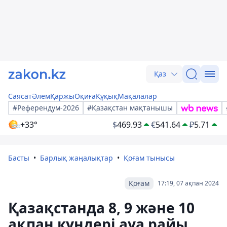
Қаз
Саясат
Әлем
Қаржы
Оқиға
Құқық
Мақалалар
#Референдум-2026
#Қазақстан мақтанышы
+33°
$
469.93
€
541.64
₽
5.71
Басты
Барлық жаңалықтар
Қоғам тынысы
Қоғам
17:19, 07 ақпан 2024
Қазақстанда 8, 9 және 10
ақпан күндері ауа райы