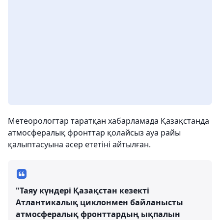
Метеорологтар таратқан хабарламада Қазақстанда
атмосфералық фронттар қолайсыз ауа райы
қалыптасуына әсер ететіні айтылған.
"Таяу күндері Қазақстан кезекті
Атлантикалық циклонмен байланысты
атмосфералық фронттардың ықпалын