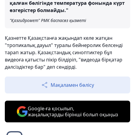
қалған бөлігінде температура фонында күрт
өзгерістер болмайды."
"Қазгидромет" РМК баспасөз қызметі
Қазнетте Қазақстанға жақындап келе жатқан
"тропикалық дауыл" туралы бейнеролик белсенді
тарап жатыр. Қазақстандық синоптиктер бұл
видеоға қатысты пікір білдіріп, "видеода бірқатар
дәлсіздіктер бар" деп сендірді.
Мақаламен бөлісу
Google-ға қосылып,
жаңалықтарды бірінші болып оқыңыз