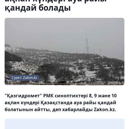
қандай болады
Сурет: Zakon.kz
"Қазгидромет" РМК синоптиктері 8, 9 және 10
ақпан күндері Қазақстанда ауа райы қандай
болатынын айтты, деп хабарлайды Zakon.kz.