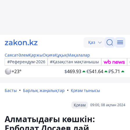
Қаз
Саясат
Әлем
Қаржы
Оқиға
Құқық
Мақалалар
#Референдум-2026
#Қазақстан мақтанышы
+23°
$
469.93
€
541.64
₽
5.71
Басты
Барлық жаңалықтар
Қоғам тынысы
Қоғам
09:00, 08 ақпан 2024
Алматыдағы көшкін:
Ерболат Досаев лай