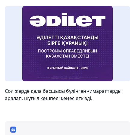
Сол жерде қала басшысы бүлінген ғимараттарды
аралап, шұғыл көшпелі кеңес өткізді.