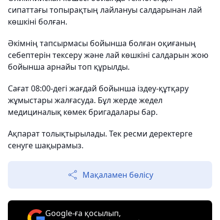
сипаттағы топырақтың лайлануы салдарынан лай
көшкіні болған.
Әкімнің тапсырмасы бойынша болған оқиғаның
себептерін тексеру және лай көшкіні салдарын жою
бойынша арнайы топ құрылды.
Сағат 08:00-дегі жағдай бойынша іздеу-құтқару
жұмыстары жалғасуда. Бұл жерде жедел
медициналық көмек бригадалары бар.
Ақпарат толықтырылады. Тек ресми деректерге
сенуге шақырамыз.
Мақаламен бөлісу
Google-ға қосылып,