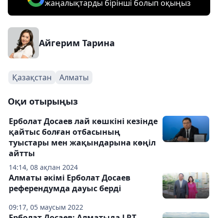
жаңалықтарды бірінші болып оқыңыз
Айгерим Тарина
Қазақстан
Алматы
Оқи отырыңыз
Ерболат Досаев лай көшкіні кезінде
қайтыс болған отбасының
туыстары мен жақындарына көңіл
айтты
14:14, 08 ақпан 2024
Алматы әкімі Ерболат Досаев
референдумда дауыс берді
09:17, 05 маусым 2022
Ерболат Досаев: Алматыда LRT