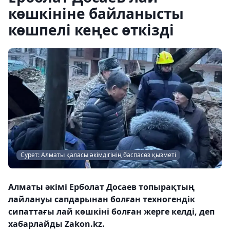
көшкініне байланысты
көшпелі кеңес өткізді
Сурет: Алматы қаласы әкімдігінің баспасөз қызметі
Алматы әкімі Ерболат Досаев топырақтың
лайлануы сапдарынан болған техногендік
сипаттағы лай көшкіні болған жерге келді, деп
хабарлайды Zakon.kz.