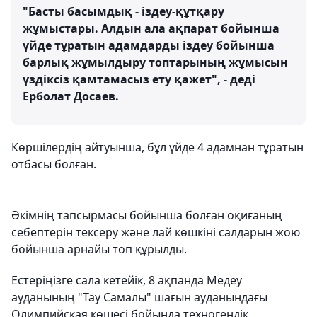
"Басты басымдық - іздеу-құтқару
жұмыстары. Алдын ала ақпарат бойынша
үйде тұратын адамдарды іздеу бойынша
барлық жұмылдыру топтарының жұмысын
үздіксіз қамтамасыз ету қажет", - деді
Ерболат Досаев.
Көршілердің айтуынша, бұл үйде 4 адамнан тұратын
отбасы болған.
Әкімнің тапсырмасы бойынша болған оқиғаның
себептерін тексеру және лай көшкіні салдарын жою
бойынша арнайы топ құрылды.
Естеріңізге сала кетейік, 8 ақпанда Медеу
ауданының "Тау Самалы" шағын ауданындағы
Олимпийская көшесі бойында техногендік