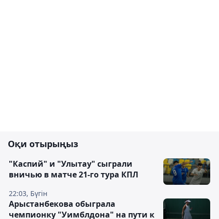
Оқи отырыңыз
"Каспий" и "Улытау" сыграли
вничью в матче 21-го тура КПЛ
22:03, Бүгін
Арыстанбекова обыграла
чемпионку "Уимблдона" на пути к