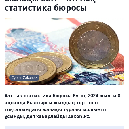
статистика бюросы
Сурет: Zakon.kz
Ұлттық статистика бюросы бүгін, 2024 жылғы 8
ақпанда былтырғы жылдың төртінші
тоқсанындағы жалақы туралы мәліметті
ұсынды, деп хабарлайды Zakon.kz.