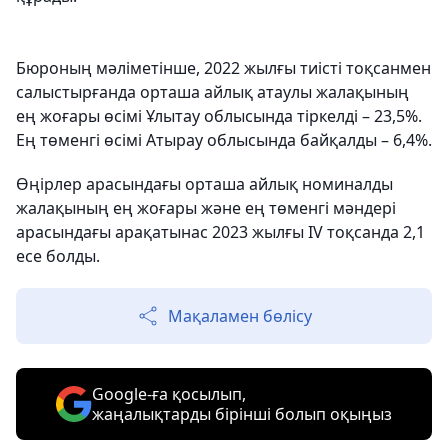
Бюроның мәліметінше, 2022 жылғы тиісті тоқсанмен
салыстырғанда орташа айлық атаулы жалақының
ең жоғары өсімі Ұлытау облысында тіркелді – 23,5%.
Ең төменгі өсімі Атырау облысында байқалды – 6,4%.
Өңірлер арасындағы орташа айлық номиналды
жалақының ең жоғары және ең төменгі мәндері
арасындағы арақатынас 2023 жылғы IV тоқсанда 2,1
есе болды.
Мақаламен бөлісу
Google-ға қосылып,
жаңалықтарды бірінші болып оқыңыз