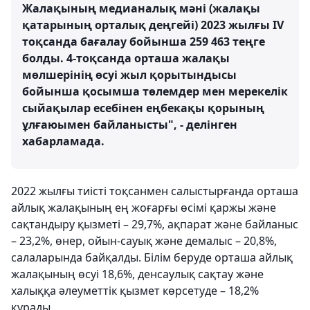
Жалақының медианалық мәні (жалақы
қатарының орталық деңгейі) 2023 жылғы IV
тоқсанда бағалау бойынша 259 463 теңге
болды. 4-тоқсанда орташа жалақы
мөлшерінің өсуі жыл қорытындысы
бойынша қосымша төлемдер мен мерекелік
сыйақылар есебінен еңбекақы қорының
ұлғаюымен байланысты", - делінген
хабарламада.
2022 жылғы тиісті тоқсанмен салыстырғанда орташа
айлық жалақының ең жоғарғы өсімі қаржы және
сақтандыру қызметі – 29,7%, ақпарат және байланыс
– 23,2%, өнер, ойын-сауық және демалыс – 20,8%,
салаларында байқалды. Білім беруде орташа айлық
жалақының өсуі 18,6%, денсаулық сақтау және
халыққа әлеуметтік қызмет көрсетуде – 18,2%
құрады.