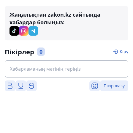
Жаңалықтан zakon.kz сайтында
хабардар болыңыз:
Пікірлер
0
Кіру
Пікір жазу