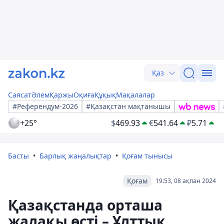
Қаз
Саясат
Әлем
Қаржы
Оқиға
Құқық
Мақалалар
#Референдум-2026
#Қазақстан мақтанышы
+25°
$
469.93
€
541.64
₽
5.71
Басты
Барлық жаңалықтар
Қоғам тынысы
Қоғам
19:53, 08 ақпан 2024
Қазақстанда орташа
жалақы өсті – Ұлттық