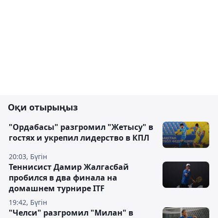
Оқи отырыңыз
"Ордабасы" разгромил "Жетысу" в
гостях и укрепил лидерство в КПЛ
20:03, Бүгін
Теннисист Дамир Жалгасбай
пробился в два финала на
домашнем турнире ITF
19:42, Бүгін
"Челси" разгромил "Милан" в