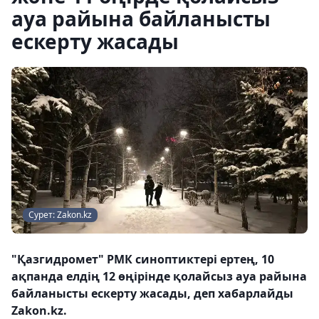
ауа райына байланысты
ескерту жасады
Сурет: Zakon.kz
"Қазгидромет" РМК синоптиктері ертең, 10
ақпанда елдің 12 өңірінде қолайсыз ауа райына
байланысты ескерту жасады, деп хабарлайды
Zakon.kz.