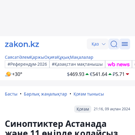
Қаз
Саясат
Әлем
Қаржы
Оқиға
Құқық
Мақалалар
#Референдум-2026
#Қазақстан мақтанышы
+30°
$
469.93
€
541.64
₽
5.71
Басты
Барлық жаңалықтар
Қоғам тынысы
Қоғам
21:16, 09 ақпан 2024
Синоптиктер Астанада
және 11 өңірде қолайсыз