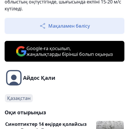
облыстың оңтүстігінде, шығысында екпіні 15-20 м/с
күтіледі.
Мақаламен бөлісу
Google-ға қосылып,
жаңалықтарды бірінші болып оқыңыз
Айдос Қали
Қазақстан
Оқи отырыңыз
Синоптиктер 14 өңірде қолайсыз