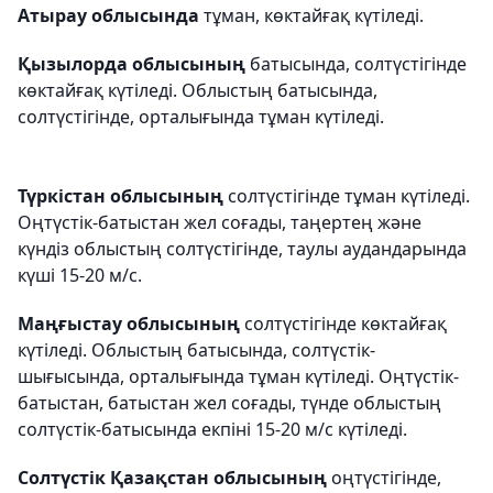
Атырау облысында
тұман, көктайғақ күтіледі.
Қызылорда облысының
батысында, солтүстігінде
көктайғақ күтіледі. Облыстың батысында,
солтүстігінде, орталығында тұман күтіледі.
Түркістан облысының
солтүстігінде тұман күтіледі.
Оңтүстік-батыстан жел соғады, таңертең және
күндіз облыстың солтүстігінде, таулы аудандарында
күші 15-20 м/с.
Маңғыстау облысының
солтүстігінде көктайғақ
күтіледі. Облыстың батысында, солтүстік-
шығысында, орталығында тұман күтіледі. Оңтүстік-
батыстан, батыстан жел соғады, түнде облыстың
солтүстік-батысында екпіні 15-20 м/с күтіледі.
Солтүстік Қазақстан облысының
оңтүстігінде,