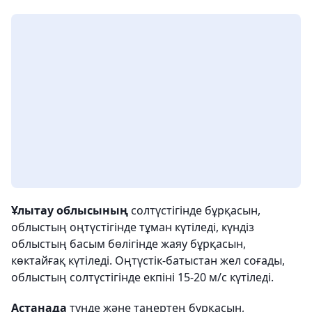
Ұлытау облысының
солтүстігінде бұрқасын,
облыстың оңтүстігінде тұман күтіледі, күндіз
облыстың басым бөлігінде жаяу бұрқасын,
көктайғақ күтіледі. Оңтүстік-батыстан жел соғады,
облыстың солтүстігінде екпіні 15-20 м/с күтіледі.
Астанада
түнде және таңертең бұрқасын,