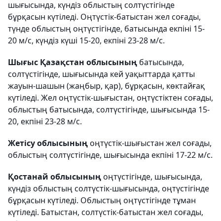
шығысында, күндіз облыстың солтүстігінде
бұрқасын күтіледі. Оңтүстік-батыстан жел соғады,
түнде облыстың оңтүстігінде, батысында екпіні 15-
20 м/с, күндіз күші 15-20, екпіні 23-28 м/с.
Шығыс Қазақстан облысының
батысында,
солтүстігінде, шығысында кей уақыттарда қатты
жауын-шашын (жаңбыр, қар), бұрқасын, көктайғақ
күтіледі. Жел оңтүстік-шығыстан, оңтүстіктен соғады,
облыстың батысында, солтүстігінде, шығысында 15-
20, екпіні 23-28 м/с.
Жетісу облысының
оңтүстік-шығыстан жел соғады,
облыстың солтүстігінде, шығысында екпіні 17-22 м/с.
Қостанай облысының
оңтүстігінде, шығысында,
күндіз облыстың солтүстік-шығысында, оңтүстігінде
бұрқасын күтіледі. Облыстың оңтүстігінде тұман
күтіледі. Батыстан, солтүстік-батыстан жел соғады,