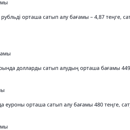
амы
убльді орташа сатып алу бағамы – 4,87 теңге, са
ғамы
ында долларды сатып алудың орташа бағамы 44
мы
 еуроны орташа сатып алу бағамы 480 теңге, сат
амы