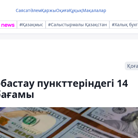
Саясат
Әлем
Қаржы
Оқиға
Құқық
Мақалалар
#Қазақмыс
#Салыстырмалы Қазақстан
#Халық бухг
Қоғ
астау пункттеріндегі 14
бағамы