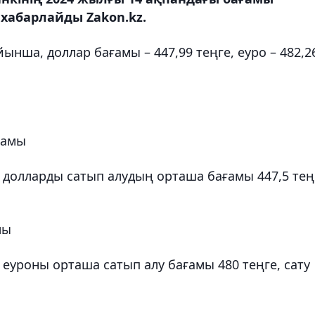
хабарлайды Zakon.kz.
йынша, доллар бағамы – 447,99 теңге, еуро – 482,2
ғамы
долларды сатып алудың орташа бағамы 447,5 тең
мы
еуроны орташа сатып алу бағамы 480 теңге, сату