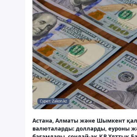
Сурет: Zakon.kz
Астана, Алматы және Шымкент қал
валюталарды: долларды, еуроны жә
бағамдары, сондай-ақ ҚР Ұлттық Б