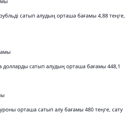
амы
рубльді сатып алудың орташа бағамы 4,88 теңге,
ғамы
 долларды сатып алудың орташа бағамы 448,1
мы
роны орташа сатып алу бағамы 480 теңге, сату