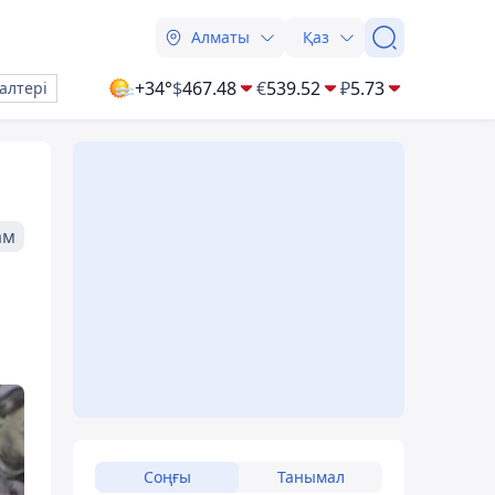
Алматы
Қаз
+34°
$
467.48
€
539.52
₽
5.73
алтері
ам
Соңғы
Танымал