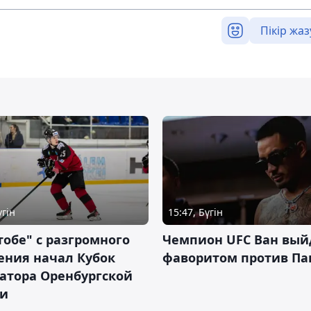
Пікір жаз
үгін
15:47, Бүгін
тобе" с разгромного
Чемпион UFC Ван вый
ения начал Кубок
фаворитом против П
атора Оренбургской
ти