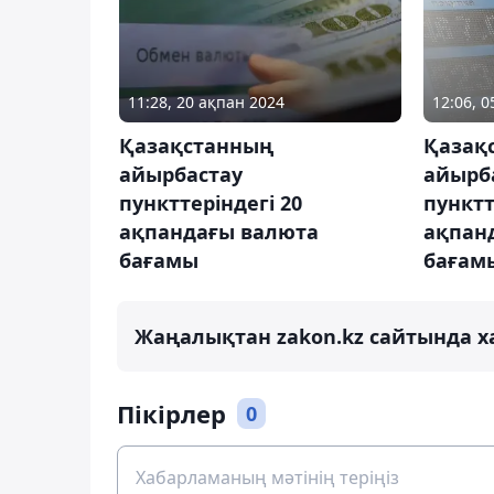
11:28, 20 ақпан 2024
12:06, 
Қазақстанның
Қазақ
айырбастау
айырб
пункттеріндегі 20
пунктт
ақпандағы валюта
ақпан
бағамы
бағам
Жаңалықтан zakon.kz сайтында х
Пікірлер
0