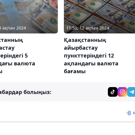
05 ақпан 2024
11:50, 12 ақпан 2024
станның
Қазақстанның
астау
айырбастау
еріндегі 5
пункттеріндегі 12
дағы валюта
ақпандағы валюта
ы
бағамы
абардар болыңыз: