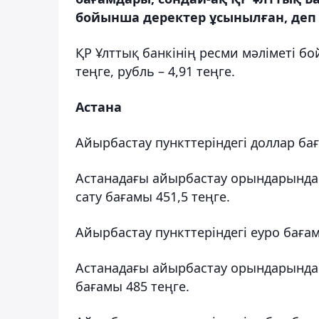
бойынша деректер ұсынылған, деп 
ҚР Ұлттық банкінің ресми мәліметі бо
теңге, рубль – 4,91 теңге.
Астана
Айырбастау пункттеріндегі доллар ба
Астанадағы айырбастау орындарында 
сату бағамы 451,5 теңге.
Айырбастау пункттеріндегі еуро баға
Астанадағы айырбастау орындарында 
бағамы 485 теңге.