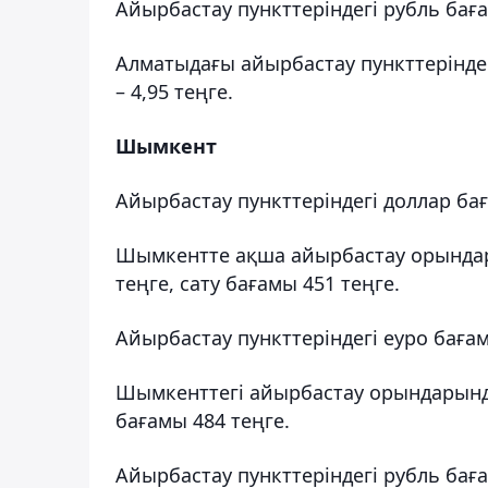
Айырбастау пункттеріндегі рубль бағ
Алматыдағы айырбастау пункттерінде р
– 4,95 теңге.
Шымкент
Айырбастау пункттеріндегі доллар ба
Шымкентте ақша айырбастау орындар
теңге, сату бағамы 451 теңге.
Айырбастау пункттеріндегі еуро баға
Шымкенттегі айырбастау орындарында
бағамы 484 теңге.
Айырбастау пункттеріндегі рубль бағ