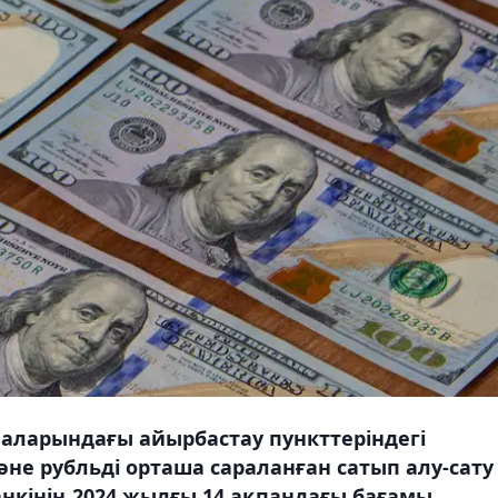
аларындағы айырбастау пункттеріндегі
не рубльді орташа сараланған сатып алу-сату
анкінің 2024 жылғы 14 ақпандағы бағамы