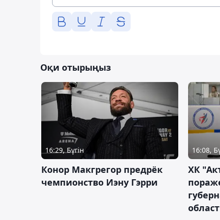
Оқи отырыңыз
16:29, Бүгін
16:08, Б
Конор Макгрегор предрёк
ХК "Ак
чемпионство Иэну Гэрри
пораж
губерн
облас