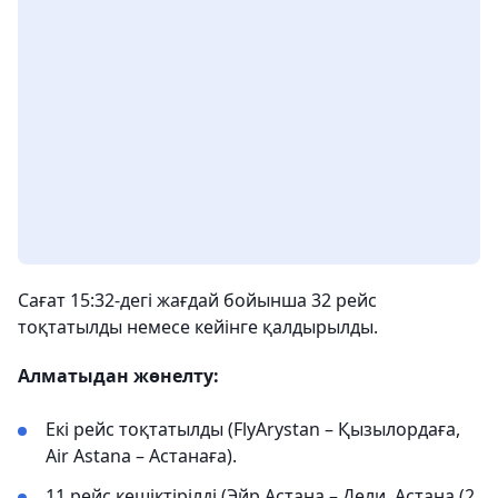
Сағат 15:32-дегі жағдай бойынша 32 рейс
тоқтатылды немесе кейінге қалдырылды.
Алматыдан жөнелту:
Екі рейс тоқтатылды (FlyArystan – Қызылордаға,
Air Astana – Астанаға).
11 рейс кешіктірілді (Эйр Астана – Дели, Астана (2