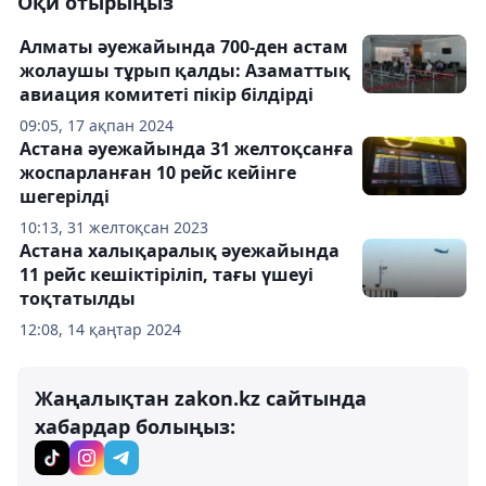
Оқи отырыңыз
Алматы әуежайында 700-ден астам
жолаушы тұрып қалды: Азаматтық
авиация комитеті пікір білдірді
09:05, 17 ақпан 2024
Астана әуежайында 31 желтоқсанға
жоспарланған 10 рейс кейінге
шегерілді
10:13, 31 желтоқсан 2023
Астана халықаралық әуежайында
11 рейс кешіктіріліп, тағы үшеуі
тоқтатылды
12:08, 14 қаңтар 2024
Жаңалықтан zakon.kz сайтында
хабардар болыңыз: