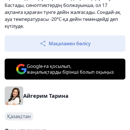
бастады, синоптиктердің болжауынша, ол 17
ақпанға қараған түнге дейін жалғасады. Сондай-ақ
ауа температурасы -20°C-қа дейін төмендейді деп
күтілуде.
Мақаламен бөлісу
Google-ға қосылып,
жаңалықтарды бірінші болып оқыңыз
Айгерим Тарина
Қазақстан