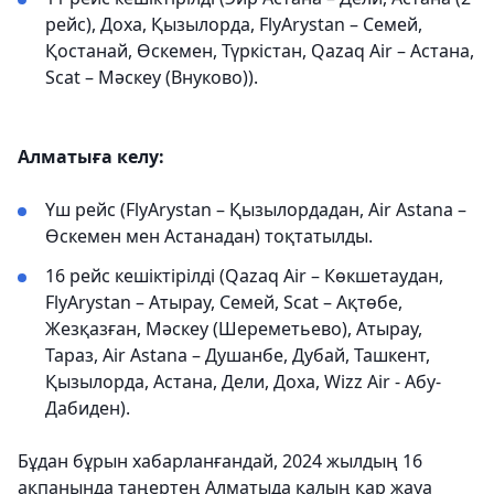
рейс), Доха, Қызылорда, FlyArystan – Семей,
Қостанай, Өскемен, Түркістан, Qazaq Air – Астана,
Scat – Мәскеу (Внуково)).
Алматыға келу:
Үш рейс (FlyArystan – Қызылордадан, Air Astana –
Өскемен мен Астанадан) тоқтатылды.
16 рейс кешіктірілді (Qazaq Air – Көкшетаудан,
FlyArystan – Атырау, Семей, Scat – Ақтөбе,
Жезқазған, Мәскеу (Шереметьево), Атырау,
Тараз, Air Astana – Душанбе, Дубай, Ташкент,
Қызылорда, Астана, Дели, Доха, Wizz Air - Абу-
Дабиден).
Бұдан бұрын хабарланғандай, 2024 жылдың 16
ақпанында таңертең Алматыда қалың қар жауа