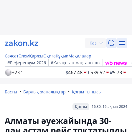
Қаз
Саясат
Әлем
Қаржы
Оқиға
Құқық
Мақалалар
#Референдум-2026
#Қазақстан мақтанышы
+23°
$
467.48
€
539.52
₽
5.73
Басты
Барлық жаңалықтар
Қоғам тынысы
Қоғам
16:30, 16 ақпан 2024
Алматы әуежайында 30-
дан астам рейс тоқтатылды