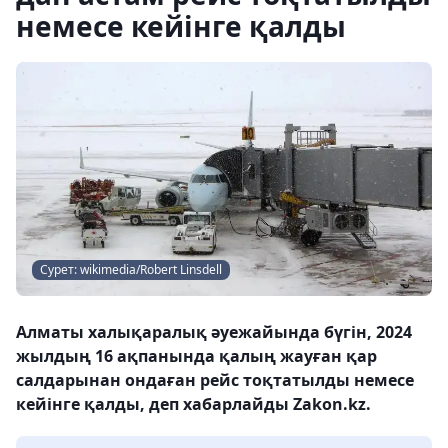
немесе кейінге қалды
Сурет: wikimedia/Robert Linsdell
Алматы халықаралық әуежайында бүгін, 2024
жылдың 16 ақпанында қалың жауған қар
салдарынан ондаған рейс тоқтатылды немесе
кейінге қалды, деп хабарлайды Zakon.kz.