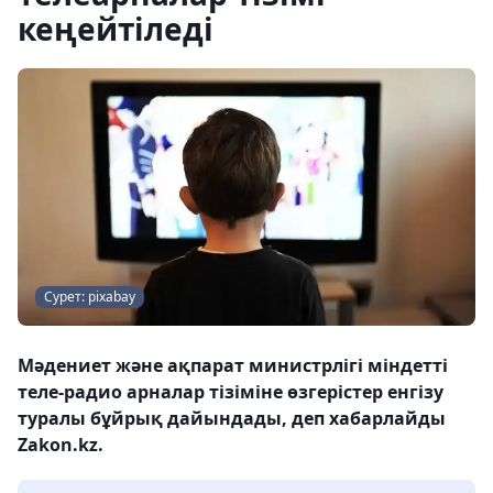
кеңейтіледі
Сурет: pixabay
Мәдениет және ақпарат министрлігі міндетті
теле-радио арналар тізіміне өзгерістер енгізу
туралы бұйрық дайындады, деп хабарлайды
Zakon.kz.