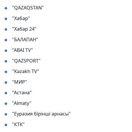
"QAZAQSTAN"
"Хабар"
"Хабар 24"
"БАЛАПАН"
"ABAI TV"
"QAZSPORT"
"Kazakh TV"
"МИР"
"Астана"
"Almaty"
"Еуразия бірінші арнасы"
"КТК"