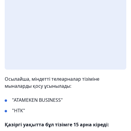
Осылайша, міндетті телеарналар тізіміне
мыналарды қосу ұсынылады:
"ATAMEKEN BUSINESS"
"НТК"
Қазіргі уақытта бұл тізімге 15 арна кіреді: