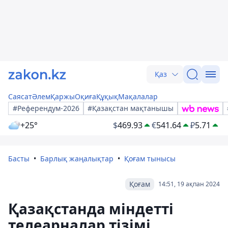
Қаз
Саясат
Әлем
Қаржы
Оқиға
Құқық
Мақалалар
#Референдум-2026
#Қазақстан мақтанышы
+25°
$
469.93
€
541.64
₽
5.71
Басты
Барлық жаңалықтар
Қоғам тынысы
Қоғам
14:51, 19 ақпан 2024
Қазақстанда міндетті
телеарналар тізімі