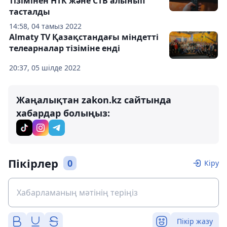
тізімінен НТК және СТВ алынып
тасталды
14:58, 04 тамыз 2022
Almaty TV Қазақстандағы міндетті
телеарналар тізіміне енді
20:37, 05 шілде 2022
Жаңалықтан zakon.kz сайтында
хабардар болыңыз:
Пікірлер
0
Кіру
Пікір жазу