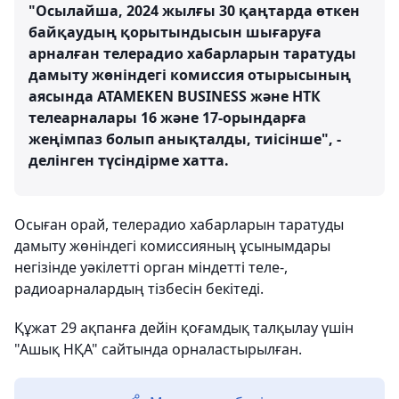
"Осылайша, 2024 жылғы 30 қаңтарда өткен
байқаудың қорытындысын шығаруға
арналған телерадио хабарларын таратуды
дамыту жөніндегі комиссия отырысының
аясында ATAMEKEN BUSINESS және НТК
телеарналары 16 және 17-орындарға
жеңімпаз болып анықталды, тиісінше", -
делінген түсіндірме хатта.
Осыған орай, телерадио хабарларын таратуды
дамыту жөніндегі комиссияның ұсынымдары
негізінде уәкілетті орган міндетті теле-,
радиоарналардың тізбесін бекітеді.
Құжат 29 ақпанға дейін қоғамдық талқылау үшін
"Ашық НҚА" сайтында орналастырылған.