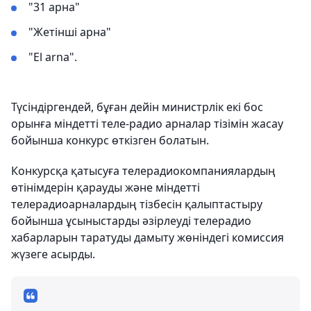
"31 арна"
"Жетінші арна"
"El arna".
Түсіндіргендей, бұған дейін министрлік екі бос
орынға міндетті теле-радио арналар тізімін жасау
бойынша конкурс өткізген болатын.
Конкурсқа қатысуға телерадиокомпаниялардың
өтінімдерін қарауды және міндетті
телерадиоарналардың тізбесін қалыптастыру
бойынша ұсыныстарды әзірлеуді телерадио
хабарларын таратуды дамыту жөніндегі комиссия
жүзеге асырды.