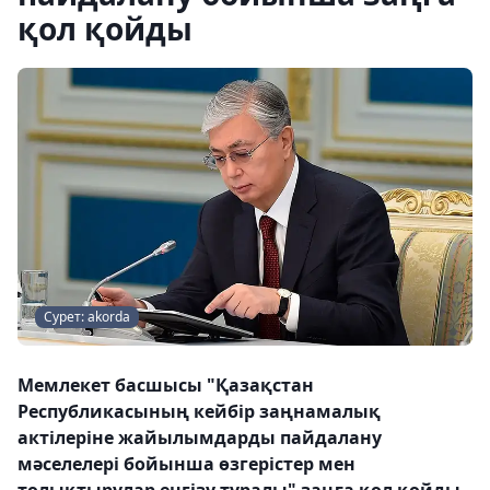
қол қойды
Сурет: akorda
Мемлекет басшысы "Қазақстан
Республикасының кейбір заңнамалық
актілеріне жайылымдарды пайдалану
мәселелері бойынша өзгерістер мен
толықтырулар енгізу туралы" заңға қол қойды,