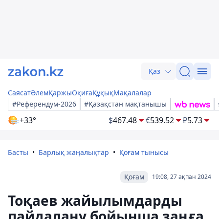
Қаз
Саясат
Әлем
Қаржы
Оқиға
Құқық
Мақалалар
#Референдум-2026
#Қазақстан мақтанышы
+33°
$
467.48
€
539.52
₽
5.73
Басты
Барлық жаңалықтар
Қоғам тынысы
Қоғам
19:08, 27 ақпан 2024
Тоқаев жайылымдарды
пайдалану бойынша заңға