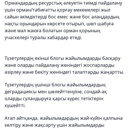
Ормандардың ресурстық әлеуетін тиімді пайдалану
үшін орман/табиғатты қорғау мекемелері жыл
сайын әкімдіктерді бос емес және бос алаңдардың
нақты орындарын көрсете отырып, шөп шабуға
және мал жаюға болатын орман қорының
учаскелері туралы хабардар етеді.
Түзетулердің екінші блогы жайылымдарды басқару
және оларды пайдалану жөніндегі жоспарларды
әзірлеу және бекіту жөніндегі талаптарды жаңартты.
Түзетулердің үшінші блогы жайылымдардың
деградациясы мен шөлейттенуіне, сондай-ақ
оларды суландыруға қарсы күрес тетіктерін
күшейтті.
Атап айтқанда, жайылымдардың жай-күйін қалпына
келтіру және жақсарту үшін жайылымдарды