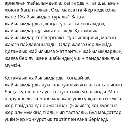
арналған жайылымдық алқаптардың тапшылығын
жоюға бағытталған. Осы мақсатта Жер кодексіне
және 1Жайылымдар туралы1 Заңға
жайылымдардың жаңа түрі, яғни «қоғамдық
жайылымдар» ұғымы енгізілді. Қоғамдық
жайылымдар тек жергілікті тұрғындардың малын
жаюға пайдаланылады. Олар жалға берілмейді.
Қоғамдық жайылымға жатпайтын жайылымдардың
жалға берілуі және шабындық үшін пайдаланылуы
мүмкін.
Қоғамдық жайылымдарды, сондай-ақ
жайылымдарды ауыл шаруашылығы алқаптарының
басқа түрлеріне ауыстыруға тыйым салынды. Мал
шаруашылығы және мал жаю үшін уақытша өтеусіз
жер пайдалану нормасынан (5 жылға) конкурссыз
жер алу мүмкіндігі алынып тасталды. Бұл мақсаттар
үшін жер конкурстық тәртіппен ғана беріледі.