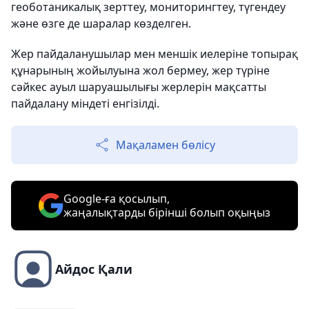
геоботаникалық зерттеу, мониторингтеу, түгендеу
және өзге де шаралар көзделген.
Жер пайдаланушылар мен меншік иелеріне топырақ
құнарының жойылуына жол бермеу, жер түріне
сәйкес ауыл шаруашылығы жерлерін мақсатты
пайдалану міндеті енгізілді.
Мақаламен бөлісу
Google-ға қосылып,
жаңалықтарды бірінші болып оқыңыз
Айдос Қали