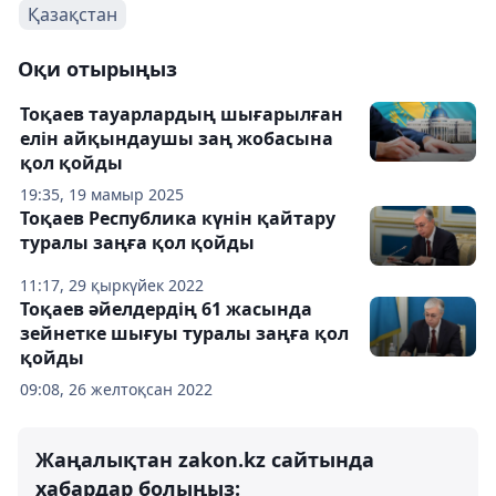
Қазақстан
Оқи отырыңыз
Тоқаев тауарлардың шығарылған
елін айқындаушы заң жобасына
қол қойды
19:35, 19 мамыр 2025
Тоқаев Республика күнін қайтару
туралы заңға қол қойды
11:17, 29 қыркүйек 2022
Тоқаев әйелдердің 61 жасында
зейнетке шығуы туралы заңға қол
қойды
09:08, 26 желтоқсан 2022
Жаңалықтан zakon.kz сайтында
хабардар болыңыз: