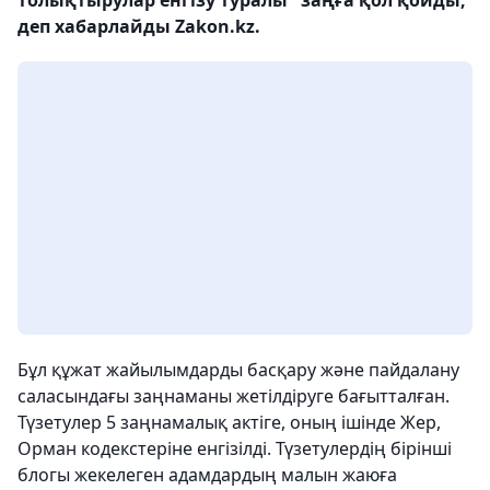
деп хабарлайды Zakon.kz.
Бұл құжат жайылымдарды басқару және пайдалану
саласындағы заңнаманы жетілдіруге бағытталған.
Түзетулер 5 заңнамалық актіге, оның ішінде Жер,
Орман кодекстеріне енгізілді. Түзетулердің бірінші
блогы жекелеген адамдардың малын жаюға