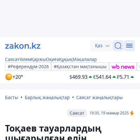
Қаз
Саясат
Әлем
Қаржы
Оқиға
Құқық
Мақалалар
#Референдум-2026
#Қазақстан мақтанышы
+20°
$
469.93
€
541.64
₽
5.71
Басты
Барлық жаңалықтар
Саясат жаңалықтары
Саясат
19:35, 19 мамыр 2025
Тоқаев тауарлардың
шығарылған елін