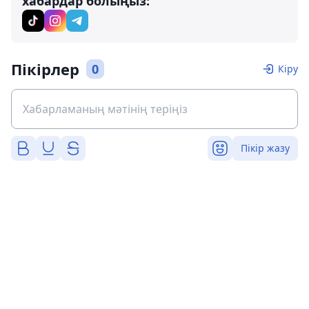
хабардар болыңыз:
Пікірлер
0
Кіру
Пікір жазу