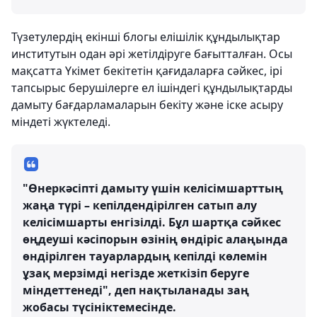
Түзетулердің екінші блогы елішілік құндылықтар
институтын одан әрі жетілдіруге бағытталған. Осы
мақсатта Үкімет бекітетін қағидаларға сәйкес, ірі
тапсырыс берушілерге ел ішіндегі құндылықтарды
дамыту бағдарламаларын бекіту және іске асыру
міндеті жүктеледі.
"Өнеркәсіпті дамыту үшін келісімшарттың
жаңа түрі – кепілдендірілген сатып алу
келісімшарты енгізілді. Бұл шартқа сәйкес
өңдеуші кәсіпорын өзінің өндіріс алаңында
өндірілген тауарлардың кепілді көлемін
ұзақ мерзімді негізде жеткізіп беруге
міндеттенеді", деп нақтыланады заң
жобасы түсініктемесінде.