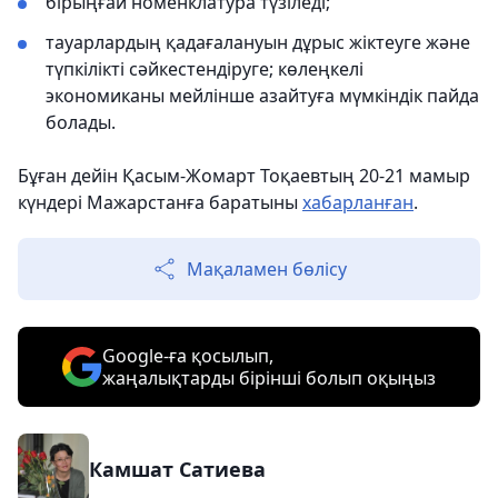
бірыңғай номенклатура түзіледі;
тауарлардың қадағалануын дұрыс жіктеуге және
түпкілікті сәйкестендіруге; көлеңкелі
экономиканы мейлінше азайтуға мүмкіндік пайда
болады.
Бұған дейін Қасым-Жомарт Тоқаевтың 20-21 мамыр
күндері Мажарстанға баратыны
хабарланған
.
Мақаламен бөлісу
Google-ға қосылып,
жаңалықтарды бірінші болып оқыңыз
Камшат Сатиева