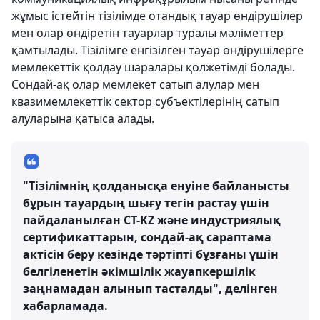
жұмыс істейтін тізілімде отандық тауар өндірушілер
мен олар өндіретін тауарлар туралы мәліметтер
қамтылады. Тізілімге енгізілген тауар өндірушілерге
мемлекеттік қолдау шаралары қолжетімді болады.
Сондай-ақ олар мемлекет сатып алулар мен
квазимемлекеттік сектор субъектілерінің сатып
алуларына қатыса алады.
"Тізілімнің қолданысқа енуіне байланысты
бұрын тауардың шығу тегін растау үшін
пайдаланылған СТ-KZ және индустриялық
сертификаттарын, сондай-ақ сараптама
актісін беру кезінде тәртіпті бұзғаны үшін
белгіленетін әкімшілік жауапкершілік
заңнамадан алынып тасталды", делінген
хабарламада.