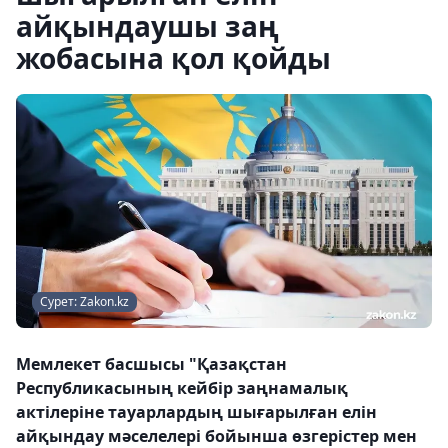
айқындаушы заң
жобасына қол қойды
Сурет: Zakon.kz
Мемлекет басшысы "Қазақстан
Республикасының кейбір заңнамалық
актілеріне тауарлардың шығарылған елін
айқындау мәселелері бойынша өзгерістер мен