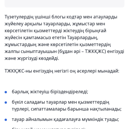
Түзетулердің үшінші блогы кодтар мен атауларды
жүйелеу арқылы тауарларды, жұмыстар мен
көрсетілетін қызметтерді жіктеудің бірыңғай
жүйесін қамтамасыз ететін Тауарлардың,
жұмыстардың және көрсетілетін қызметтердің
жалпы сыныптауышын (бұдан әрі – ТЖКҚЖС) енгізуді
және жүргізуді көздейді.
ТЖКҚЖС-ны енгізудің негізгі оң әсерлері мынадай:
барлық жіктеуіш біріздендіреледі;
бүкіл саладағы тауарлар мен қызметтердің
түрлері, сипаттамалары барынша нақтыланады;
тауар айналымын қадағалауға мүмкіндік туады;