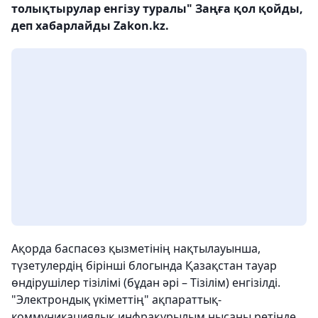
толықтырулар енгізу туралы" Заңға қол қойды,
деп хабарлайды Zakon.kz.
Ақорда баспасөз қызметінің нақтылауынша,
түзетулердің бірінші блогында Қазақстан тауар
өндірушілер тізілімі (бұдан әрі – Тізілім) енгізілді.
"Электрондық үкіметтің" ақпараттық-
коммуникациялық инфрақұрылым нысаны ретінде