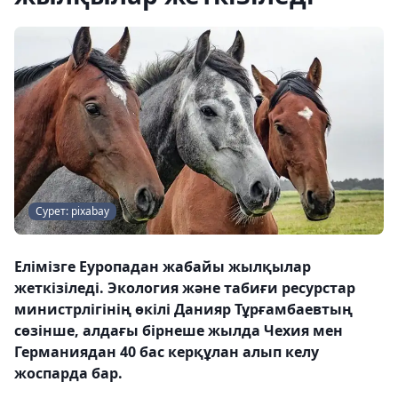
Сурет: pixabay
Елімізге Еуропадан жабайы жылқылар
жеткізіледі. Экология және табиғи ресурстар
министрлігінің өкілі Данияр Тұрғамбаевтың
сөзінше, алдағы бірнеше жылда Чехия мен
Германиядан 40 бас керқұлан алып келу
жоспарда бар.