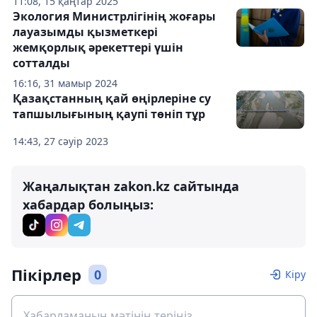
11:08, 15 қаңтар 2025
Экология Министрлігінің жоғары
лауазымды қызметкері
жемқорлық әрекеттері үшін
сотталды
16:16, 31 мамыр 2024
Қазақстанның қай өңірлеріне су
тапшылығының қаупі төніп тұр
14:43, 27 сәуір 2023
Жаңалықтан zakon.kz сайтында
хабардар болыңыз:
Пікірлер
0
Кіру