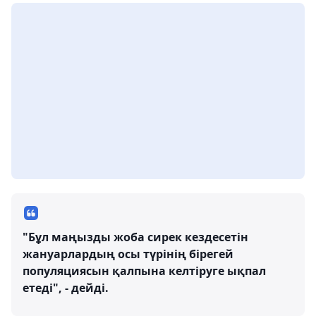
"Бұл маңызды жоба сирек кездесетін
жануарлардың осы түрінің бірегей
популяциясын қалпына келтіруге ықпал
етеді", - дейді.