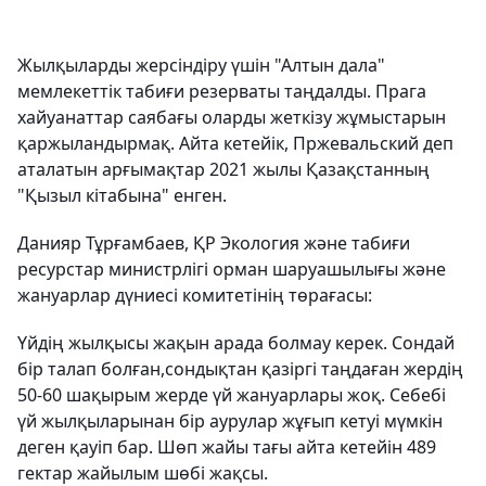
Жылқыларды жерсіндіру үшін "Алтын дала"
мемлекеттік табиғи резерваты таңдалды. Прага
хайуанаттар саябағы оларды жеткізу жұмыстарын
қаржыландырмақ. Айта кетейік, Пржевальский деп
аталатын арғымақтар 2021 жылы Қазақстанның
"Қызыл кітабына" енген.
Данияр Тұрғамбаев, ҚР Экология және табиғи
ресурстар министрлігі орман шаруашылығы және
жануарлар дүниесі комитетінің төрағасы:
Үйдің жылқысы жақын арада болмау керек. Сондай
бір талап болған,сондықтан қазіргі таңдаған жердің
50-60 шақырым жерде үй жануарлары жоқ. Себебі
үй жылқыларынан бір аурулар жұғып кетуі мүмкін
деген қауіп бар. Шөп жайы тағы айта кетейін 489
гектар жайылым шөбі жақсы.