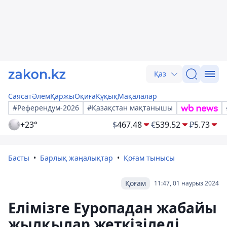
Қаз
Саясат
Әлем
Қаржы
Оқиға
Құқық
Мақалалар
#Референдум-2026
#Қазақстан мақтанышы
+23°
$
467.48
€
539.52
₽
5.73
Басты
Барлық жаңалықтар
Қоғам тынысы
Қоғам
11:47, 01 наурыз 2024
Елімізге Еуропадан жабайы
жылқылар жеткізіледі