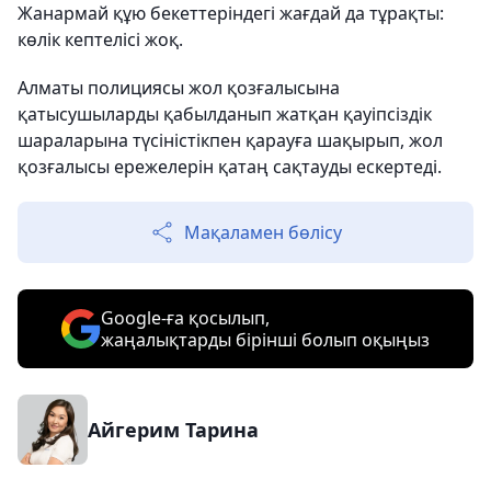
Жанармай құю бекеттеріндегі жағдай да тұрақты:
көлік кептелісі жоқ.
Алматы полициясы жол қозғалысына
қатысушыларды қабылданып жатқан қауіпсіздік
шараларына түсіністікпен қарауға шақырып, жол
қозғалысы ережелерін қатаң сақтауды ескертеді.
Мақаламен бөлісу
Google-ға қосылып,
жаңалықтарды бірінші болып оқыңыз
Айгерим Тарина