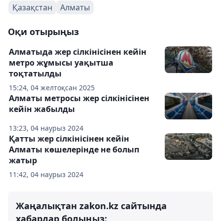
Қазақстан
Алматы
Оқи отырыңыз
Алматыда жер сілкінісінен кейін
метро жұмысы уақытша
тоқтатылды
15:24, 04 желтоқсан 2025
Алматы метросы жер сілкінісінен
кейін жабылды
13:23, 04 наурыз 2024
Қатты жер сілкінісінен кейін
Алматы көшелерінде не болып
жатыр
11:42, 04 наурыз 2024
Жаңалықтан zakon.kz сайтында
хабардар болыңыз: