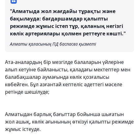
"Алматыда жол жағдайы тұрақты және
бақылауда: бағдаршамдар қалыпты
режимде жұмыс істеп тұр, қаланың негізгі
көлік артериялары қолмен реттеуге көшті."
Алматы қаласының ПД баспасөз қызметі
Ата-аналардың бір мезгілде балаларын үйлеріне
алып кетуіне байланысты, қаладағы мектептер мен
балабақшалар аумағында көлік қозғалысы
көбейген. Бұл азғантай кептеліс әдеттегі мәселе
ретінде шешілуде;
Алматыдан барлық бағыттар бойынша шығатын
жол ашық, көлік ағынының өткізуі қалыпты режимде
жұмыс істеуде.