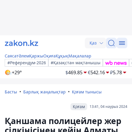
Қаз
Саясат
Әлем
Қаржы
Оқиға
Құқық
Мақалалар
#Референдум-2026
#Қазақстан мақтанышы
+29°
$
469.85
€
542.16
₽
5.78
Басты
Барлық жаңалықтар
Қоғам тынысы
Қоғам
13:41, 04 наурыз 2024
Қаншама полицейлер жер
сілкінісінен кейін Алматы