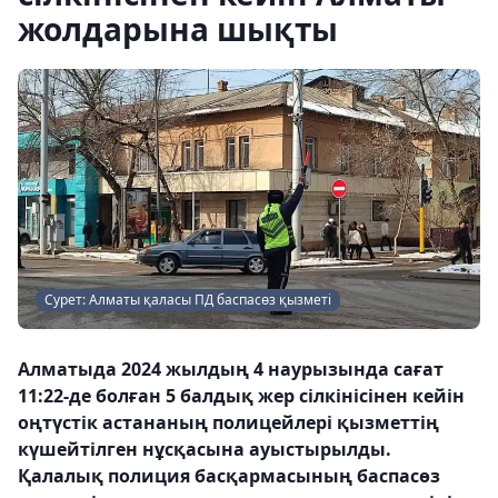
жолдарына шықты
Сурет: Алматы қаласы ПД баспасөз қызметі
Алматыда 2024 жылдың 4 наурызында сағат
11:22-де болған 5 балдық жер сілкінісінен кейін
оңтүстік астананың полицейлері қызметтің
күшейтілген нұсқасына ауыстырылды.
Қалалық полиция басқармасының баспасөз