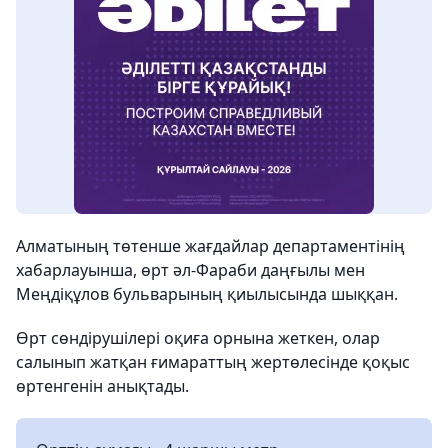
Алматының төтенше жағдайлар департаментінің
хабарлауынша, өрт әл-Фараби даңғылы мен
Меңдіқұлов бульварының қиылысында шыққан.
Өрт сөндірушілері оқиға орнына жеткен, олар
салынып жатқан ғимараттың жертөлесінде қоқыс
өртенгенін анықтады.