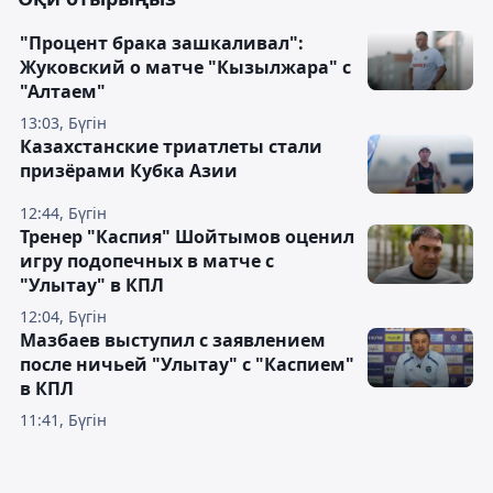
"Процент брака зашкаливал":
Жуковский о матче "Кызылжара" с
"Алтаем"
13:03, Бүгін
Казахстанские триатлеты стали
призёрами Кубка Азии
12:44, Бүгін
Тренер "Каспия" Шойтымов оценил
игру подопечных в матче с
"Улытау" в КПЛ
12:04, Бүгін
Мазбаев выступил с заявлением
после ничьей "Улытау" с "Каспием"
в КПЛ
11:41, Бүгін