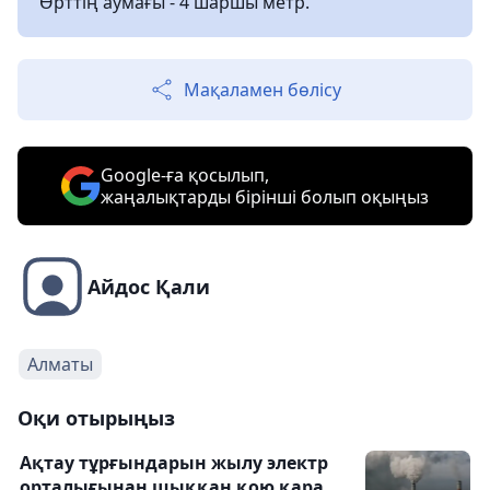
Өрттің аумағы - 4 шаршы метр.
Мақаламен бөлісу
Google-ға қосылып,
жаңалықтарды бірінші болып оқыңыз
Айдос Қали
Алматы
Оқи отырыңыз
Ақтау тұрғындарын жылу электр
орталығынан шыққан қою қара