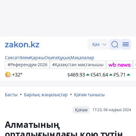
Қаз
Саясат
Әлем
Қаржы
Оқиға
Құқық
Мақалалар
#Референдум-2026
#Қазақстан мақтанышы
+32°
$
469.93
€
541.64
₽
5.71
Басты
Барлық жаңалықтар
Қоғам тынысы
Қоғам
17:23, 06 наурыз 2024
Алматының
орталығындағы қою түтін