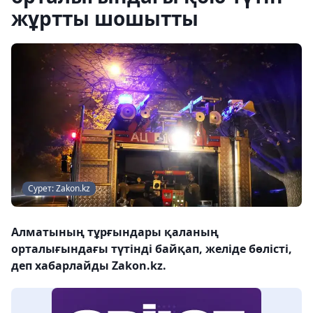
жұртты шошытты
Сурет: Zakon.kz
Алматының тұрғындары қаланың
орталығындағы түтінді байқап, желіде бөлісті,
деп хабарлайды Zakon.kz.