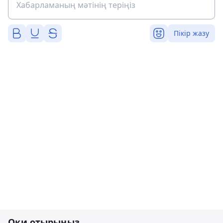
Пікір жазу
Оқи отырыңыз