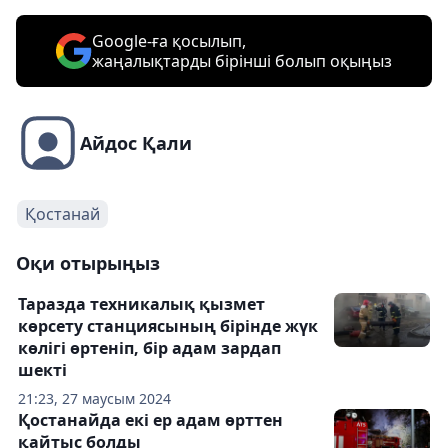
Google-ға қосылып,
жаңалықтарды бірінші болып оқыңыз
Айдос Қали
Қостанай
Оқи отырыңыз
Таразда техникалық қызмет
көрсету станциясының бірінде жүк
көлігі өртеніп, бір адам зардап
шекті
21:23, 27 маусым 2024
Қостанайда екі ер адам өрттен
қайтыс болды