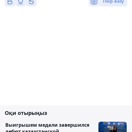
Пікір жазу
Оқи отырыңыз
Выигрышем медали завершился
дебют казахстанской