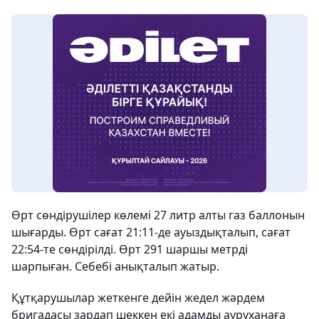
Өрт сөндірушілер көлемі 27 литр алты газ баллонын
шығарды. Өрт сағат 21:11-де ауыздықталып, сағат
22:54-те сөндірілді. Өрт 291 шаршы метрді
шарпыған. Себебі анықталып жатыр.
Құтқарушылар жеткенге дейін жедел жәрдем
бригадасы зардап шеккен екі адамды ауруханаға