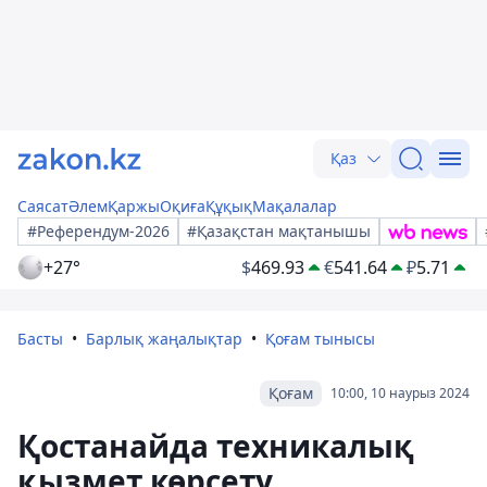
Қаз
Саясат
Әлем
Қаржы
Оқиға
Құқық
Мақалалар
#Референдум-2026
#Қазақстан мақтанышы
+27°
$
469.93
€
541.64
₽
5.71
Басты
Барлық жаңалықтар
Қоғам тынысы
Қоғам
10:00, 10 наурыз 2024
Қостанайда техникалық
қызмет көрсету