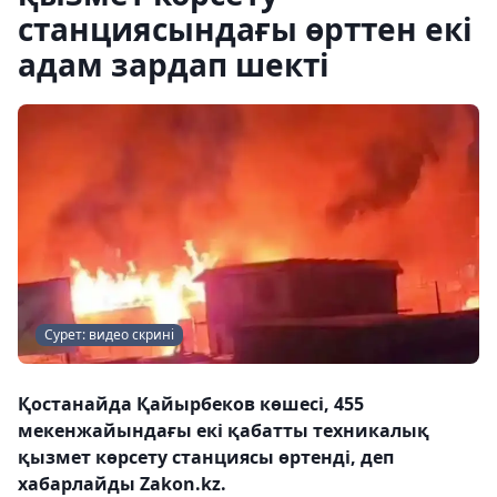
станциясындағы өрттен екі
адам зардап шекті
Сурет: видео скрині
Қостанайда Қайырбеков көшесі, 455
мекенжайындағы екі қабатты техникалық
қызмет көрсету станциясы өртенді, деп
хабарлайды Zakon.kz.