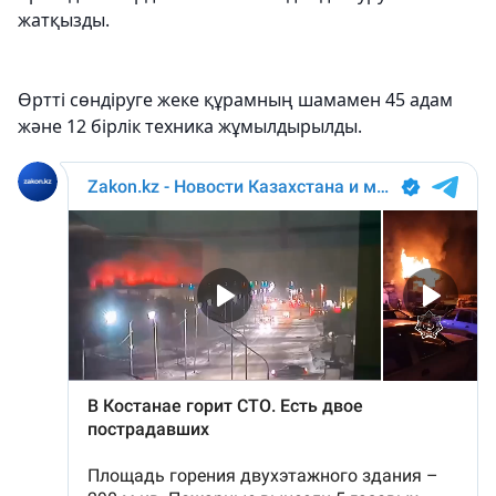
жатқызды.
Өртті сөндіруге жеке құрамның шамамен 45 адам
және 12 бірлік техника жұмылдырылды.