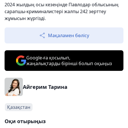
2024 жылдың осы кезеңінде Павлодар облысының
сарапшы-криминалистері жалпы 242 зерттеу
жұмысын жүргізді.
Мақаламен бөлісу
Google-ға қосылып,
жаңалықтарды бірінші болып оқыңыз
Айгерим Тарина
Қазақстан
Оқи отырыңыз