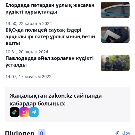
Елордада пәтерден ұрлық жасаған
күдікті құрықталды
13:50, 22 қараша 2024
БҚО-да полицей саусақ іздері
арқылы ірі пәтер ұрлығының бетін
ашты
10:31, 20 ақпан 2024
Павлодарда әйел зорлаған күдікті
ұсталды
14:07, 17 маусым 2022
Жаңалықтан zakon.kz сайтында
хабардар болыңыз:
Пікірлер
0
Кіру