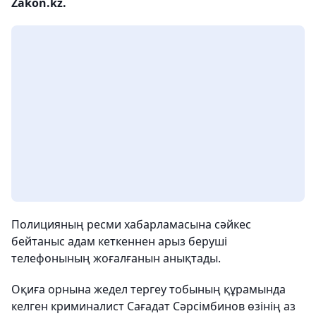
Zakon.kz.
Полицияның ресми хабарламасына сәйкес
бейтаныс адам кеткеннен арыз беруші
телефонының жоғалғанын анықтады.
Оқиға орнына жедел тергеу тобының құрамында
келген криминалист Сағадат Сәрсімбинов өзінің аз