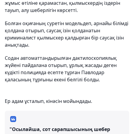
жұмыс өтіліне қарамастан, қылмыскердің іздерін
тауып, алу шеберлігін көрсетті.
Болған оқиғаның суретін модельдеп, арнайы білімді
қолдана отырып, саусақ ізін қолданатын
криминалист қылмыскер қалдырған бір саусақ ізін
анықтады.
Содан автоматтандырылған дактилоскопиялық
жүйені пайдалана отырып, ұрлық жасады деген
күдікті полицияда есепте тұрған Павлодар
қаласының тұрғыны екені белгілі болды.
Ер адам ұсталып, кінәсін мойындады.
"Осылайша, сот сарапшысының шебер