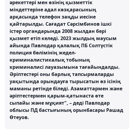
әрекеттері мен өзінің қызметтік
міндеттеріне адал көзқарасының
арқасында телефон заңды иесіне
қайтарылды. Сағадат Сәрсімбинов ішкі
істер органдарында 2008 жылдан бері
қызмет етіп келеді. 2023 жылдың маусым
айында Павлодар қалалық ПБ Солтүстік
полиция бөлімінің жедел-
криминалистикалық тобының
криминалисі лауазымына тағайындалды.
Әріптестері оны барлық тапсырмаларды
уақытында орындауға тырысатын өз ісінің
маманы ретінде біледі. Азаматтармен және
әріптестермен қарым-қатынаста өте
сыпайы және мұқият", – деді Павлодар
облысы ПД бастығының орынбасары Рашад
Өтеуов.