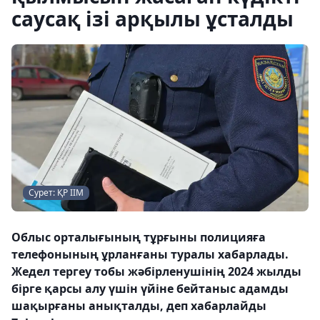
саусақ ізі арқылы ұсталды
Сурет: ҚР ІІМ
Облыс орталығының тұрғыны полицияға
телефонының ұрланғаны туралы хабарлады.
Жедел тергеу тобы жәбірленушінің 2024 жылды
бірге қарсы алу үшін үйіне бейтаныс адамды
шақырғаны анықталды, деп хабарлайды