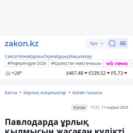
Қаз
Саясат
Әлем
Қаржы
Оқиға
Құқық
Мақалалар
#Референдум-2026
#Қазақстан мақтанышы
+24°
$
467.48
€
539.52
₽
5.73
Басты
Барлық жаңалықтар
Қоғам тынысы
Қоғам
11:21, 11 наурыз 2024
Павлодарда ұрлық
қылмысын жасаған күдікті