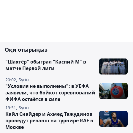
Оқи отырыңыз
"Шахтёр" обыграл "Каспий М" в
матче Первой лиги
20:02, Бүгін
"Условия не выполнены": в УЕФА
заявили, что бойкот соревнований
ФИФА остаётся в силе
19:51, Бүгін
Кайл Снайдер и Ахмед Тажудинов
проведут реванш на турнире RAF в
Москве