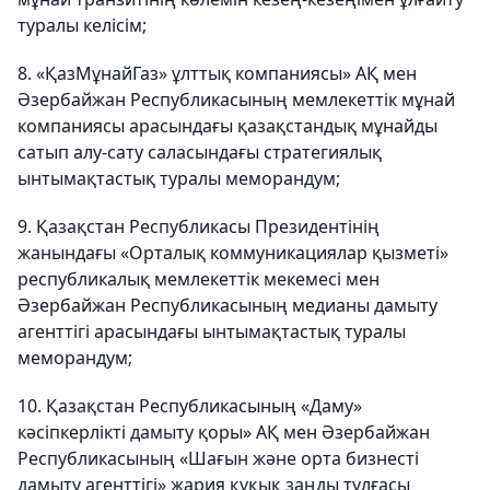
туралы келісім;
8. «ҚазМұнайГаз» ұлттық компаниясы» АҚ мен
Әзербайжан Республикасының мемлекеттік мұнай
компаниясы арасындағы қазақстандық мұнайды
сатып алу-сату саласындағы стратегиялық
ынтымақтастық туралы меморандум;
9. Қазақстан Республикасы Президентінің
жанындағы «Орталық коммуникациялар қызметі»
республикалық мемлекеттік мекемесі мен
Әзербайжан Республикасының медианы дамыту
агенттігі арасындағы ынтымақтастық туралы
меморандум;
10. Қазақстан Республикасының «Даму»
кәсіпкерлікті дамыту қоры» АҚ мен Әзербайжан
Республикасының «Шағын және орта бизнесті
дамыту агенттігі» жария құқық заңды тұлғасы