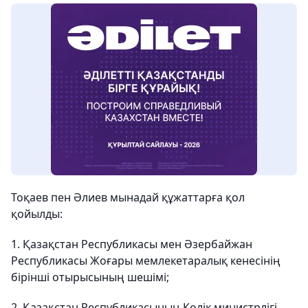
Тоқаев пен Әлиев мынадай құжаттарға қол
қойылды:
1. Қазақстан Республикасы мен Әзербайжан
Республикасы Жоғары мемлекетаралық кенесінің
бірінші отырысының шешімі;
2. Қазақстан Республикасының Көлік министрлігі