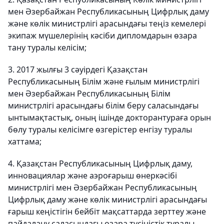
мен Әзербайжан Республикасының Цифрлық даму
және көлік министрлігі арасындағы теңіз кемелері
экипаж мүшелерінің кәсіби дипломдарын өзара
тану туралы келісім;
3. 2017 жылғы 3 сәуірдегі Қазақстан
Республикасының Білім және ғылым министрлігі
мен Әзербайжан Республикасының Білім
министрлігі арасындағы білім беру саласындағы
ынтымақтастық, оның ішінде докторантураға орын
бөлу туралы келісімге өзгерістер енгізу туралы
хаттама;
4. Қазақстан Республикасының Цифрлық даму,
инновациялар және аэроғарыш өнеркәсібі
министрлігі мен Әзербайжан Республикасының
Цифрлық даму және көлік министрлігі арасындағы
ғарыш кеңістігін бейбіт мақсаттарда зерттеу және
пайдалану саласындағы өзара түсіністік туралы