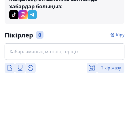
хабардар болыңыз:
Пікірлер
0
Кіру
Пікір жазу