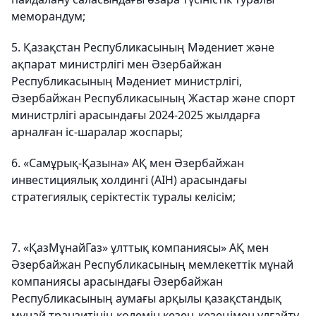
меморандум;
5. Қазақстан Республикасының Мәдениет және
ақпарат министрлігі мен Әзербайжан
Республикасының Мәдениет министрлігі,
Әзербайжан Республикасының Жастар және спорт
министрлігі арасындағы 2024-2025 жылдарға
арналған іс-шаралар жоспары;
6. «Самұрық-Қазына» АҚ мен Әзербайжан
инвестициялық холдингі (AIH) арасындағы
стратегиялық серіктестік туралы келісім;
7. «ҚазМұнайГаз» ұлттық компаниясы» АҚ мен
Әзербайжан Республикасының мемлекеттік мұнай
компаниясы арасындағы Әзербайжан
Республикасының аумағы арқылы қазақстандық
мұнай транзитінің көлемін кезең-кезеңімен ұлғайту