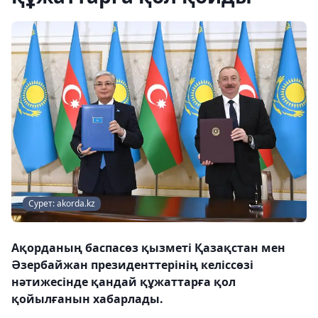
Сурет: akorda.kz
Ақорданың баспасөз қызметі Қазақстан мен
Әзербайжан президенттерінің келіссөзі
нәтижесінде қандай құжаттарға қол
қойылғанын хабарлады.