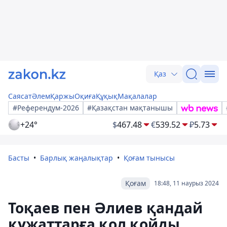
Қаз
Саясат
Әлем
Қаржы
Оқиға
Құқық
Мақалалар
#Референдум-2026
#Қазақстан мақтанышы
+24°
$
467.48
€
539.52
₽
5.73
Басты
Барлық жаңалықтар
Қоғам тынысы
Қоғам
18:48, 11 наурыз 2024
Тоқаев пен Әлиев қандай
құжаттарға қол қойды