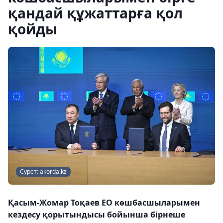
қандай құжаттарға қол
қойды
Сурет: akorda.kz
Қасым-Жомар Тоқаев ЕО көшбасшыларымен
кездесу қорытындысы бойынша бірнеше