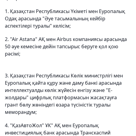
1. Қазақстан Республикасы Үкіметі мен Еуропалық
Одақ арасында "Әуе тасымалының кейбір
аспектілері туралы" келісім;
2. "Air Astana" АҚ мен Airbus компаниясы арасында
50 әуе кемесіне дейін тапсырыс беруге қол қою
рәсімі;
3. Қазақстан Республикасы Көлік министрлігі мен
Еуропалық қайта құру және даму банкі арасында
интеллектуалды көлік жүйесін енгізу және "Е-
жолдары" цифрлық платформасын жасақтауға
грант бөлу жөніндегі өзара түсіністік туралы
меморандум;
4. "ҚазАвтоЖол" ҰК" АҚ мен Еуропалық
инвестициялық банк арасында Транскаспий