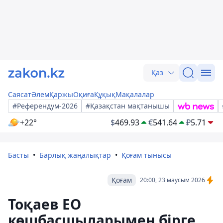
Қаз
Саясат
Әлем
Қаржы
Оқиға
Құқық
Мақалалар
#Референдум-2026
#Қазақстан мақтанышы
+22°
$
469.93
€
541.64
₽
5.71
Басты
Барлық жаңалықтар
Қоғам тынысы
Қоғам
20:00, 23 маусым 2026
Тоқаев ЕО
көшбасшыларымен бірге