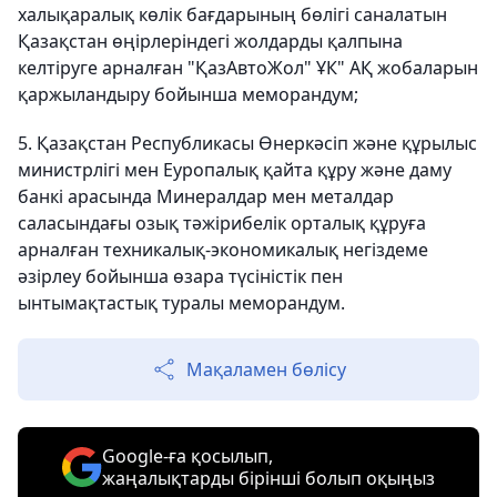
халықаралық көлік бағдарының бөлігі саналатын
Қазақстан өңірлеріндегі жолдарды қалпына
келтіруге арналған "ҚазАвтоЖол" ҰК" АҚ жобаларын
қаржыландыру бойынша меморандум;
5. Қазақстан Республикасы Өнеркәсіп және құрылыс
министрлігі мен Еуропалық қайта құру және даму
банкі арасында Минералдар мен металдар
саласындағы озық тәжірибелік орталық құруға
арналған техникалық-экономикалық негіздеме
әзірлеу бойынша өзара түсіністік пен
ынтымақтастық туралы меморандум.
Мақаламен бөлісу
Google-ға қосылып,
жаңалықтарды бірінші болып оқыңыз