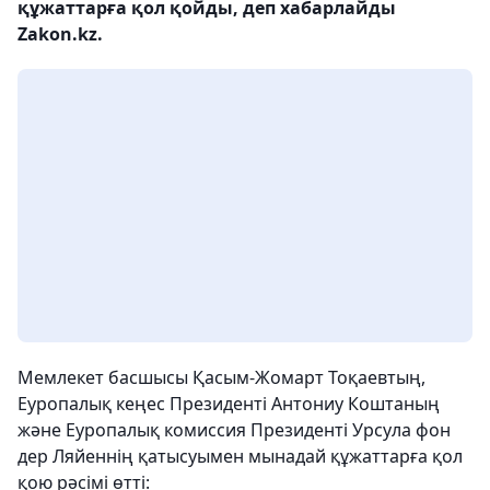
құжаттарға қол қойды, деп хабарлайды
Zakon.kz.
Мемлекет басшысы Қасым-Жомарт Тоқаевтың,
Еуропалық кеңес Президенті Антониу Коштаның
және Еуропалық комиссия Президенті Урсула фон
дер Ляйеннің қатысуымен мынадай құжаттарға қол
қою рәсімі өтті: