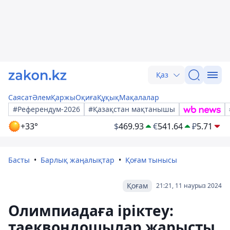
Қаз
Саясат
Әлем
Қаржы
Оқиға
Құқық
Мақалалар
#Референдум-2026
#Қазақстан мақтанышы
+33°
$
469.93
€
541.64
₽
5.71
Басты
Барлық жаңалықтар
Қоғам тынысы
Қоғам
21:21, 11 наурыз 2024
Олимпиадаға іріктеу:
таеквондошылар жарысты