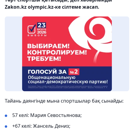
Zakon.kz olympic.kz-ке сілтеме жасап.
Тайань даянгінде мына спортшылар бақ сынайды:
57 келі: Мария Севостьянова;
+67 келі: Жансель Дениз;