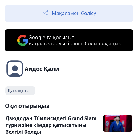
Мақаламен бөлісу
Google-ға қосылып,
жаңалықтарды бірінші болып оқыңыз
Айдос Қали
Қазақстан
Оқи отырыңыз
Дзюдодан Тбилисидегі Grand Slam
турниріне кімдер қатысатыны
белгілі болды