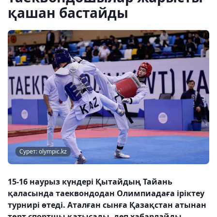
қашан бастайды
Сурет: olympic.kz
15-16 наурыз күндері Қытайдың Тайань
қаласында таеквондодан Олимпиадаға іріктеу
турнирі өтеді. Аталған сынға Қазақстан атынан
төрт спортшы қатысады, деп хабарлайды