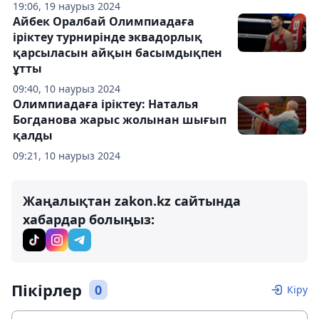
19:06, 19 наурыз 2024
Айбек Оралбай Олимпиадаға
іріктеу турнирінде эквадорлық
қарсыласын айқын басымдықпен
ұтты
09:40, 10 наурыз 2024
Олимпиадаға іріктеу: Наталья
Богданова жарыс жолынан шығып
қалды
09:21, 10 наурыз 2024
Жаңалықтан zakon.kz сайтында
хабардар болыңыз:
Пікірлер
0
Кіру