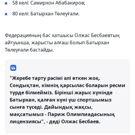
58 келі: Самирхон Абабакиров;
80 келі: Батырхан Төлеуғали.
Федерацияның бас хатшысы Олжас Бесбаевтың
айтуынша, жарысты алғаш болып Батырхан
Төлеуғали бастайды.
"Жеребе тарту рәсімі әлі өткен жоқ.
Сондықтан, кімнің қарсылас боларын ресми
түрде білмейміз. Бірінші жарыс күнінде
Батырхан, қалған күні үш спортшымыз
сынға түседі. Дайындық жақсы,
мақсатымыз - Париж Олимпиадасының
лицензиясы", - деді Олжас Бесбаев.