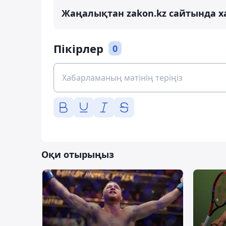
Жаңалықтан zakon.kz сайтында х
Пікірлер
0
Оқи отырыңыз