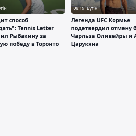
үгін
08:19, Бүгін
ит способ
Легенда UFC Кормье
ать": Tennis Letter
подетвердил отмену 
лил Рыбакину за
Чарльза Оливейры и 
ую победу в Торонто
Царукяна