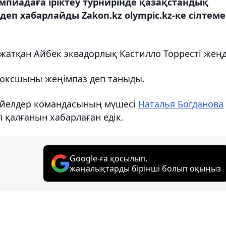
мпиадаға іріктеу турнирінде қазақстандық
 деп хабарлайды Zakon.kz olympic.kz-ке сілтеме
іп жатқан Айбек эквадорлық Кастилло Торресті жеңд
 боксшыны жеңімпаз деп таныды.
н әйелдер командасының мүшесі
Наталья Богданова
п қалғанын хабарлаған едік.
Google-ға қосылып,
жаңалықтарды бірінші болып оқыңыз