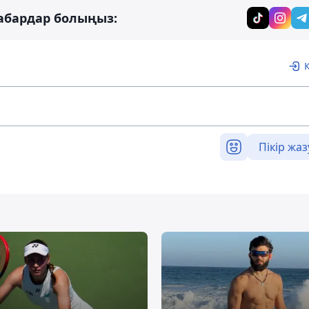
абардар болыңыз:
Пікір жаз