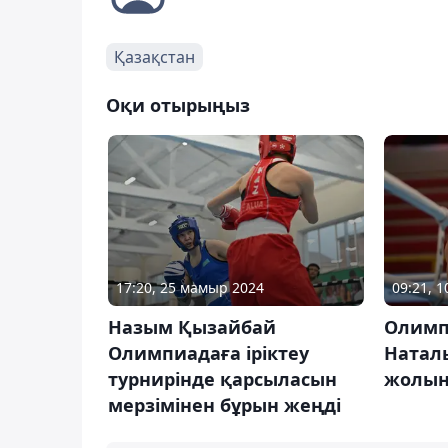
Қазақстан
Оқи отырыңыз
17:20, 25 мамыр 2024
09:21, 
Назым Қызайбай
Олимпи
Олимпиадаға іріктеу
Натал
турнирінде қарсыласын
жолын
мерзімінен бұрын жеңді