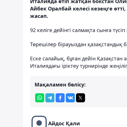
Италияда өтіп жатқан бокстан Оли
Айбек Оралбай келесі кезеңге өтті,
жасап.
92 келіге дейінгі салмақта сынға түс
Төрешілер бірауыздан қазақстандық
Еске салайық, бұған дейін Қазақста
Италиядағы іріктеу турнирінде жеңілі
Мақаламен бөлісу:
Айдос Қали