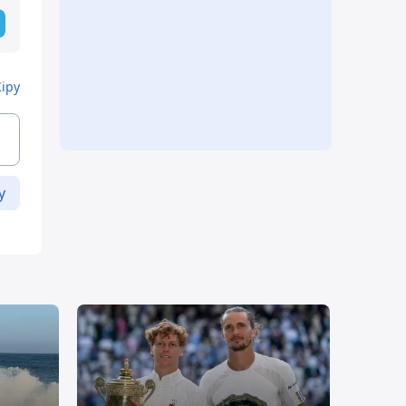
Кіру
у