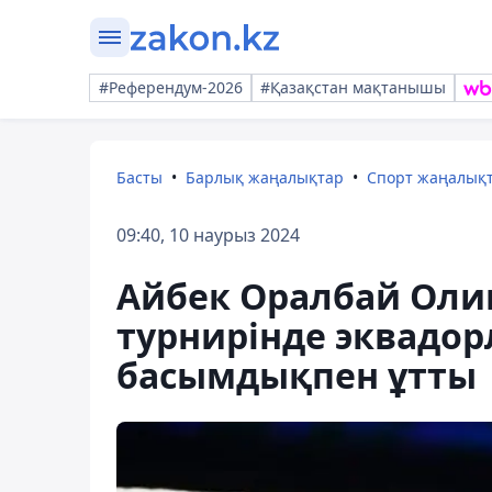
#Референдум-2026
#Қазақстан мақтанышы
Басты
Барлық жаңалықтар
Спорт жаңалық
09:40, 10 наурыз 2024
Айбек Оралбай Олим
турнирінде эквадо
басымдықпен ұтты