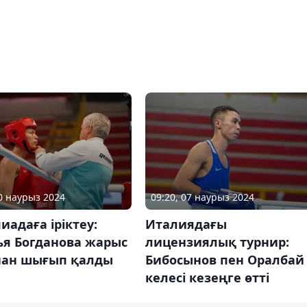
10 наурыз 2024
09:20, 07 наурыз 2024
адаға іріктеу:
Италиядағы
ья Богданова жарыс
лицензиялық турнир:
ан шығып қалды
Бибосынов пен Оралбай
келесі кезеңге өтті