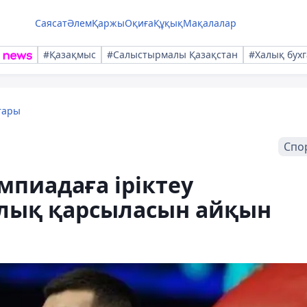
Саясат
Әлем
Қаржы
Оқиға
Құқық
Мақалалар
#Қазақмыс
#Салыстырмалы Қазақстан
#Халық бухг
тары
Спо
пиадаға іріктеу
рлық қарсыласын айқын