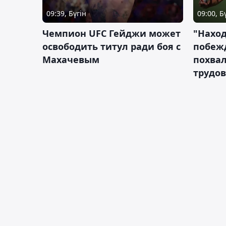
09:39, Бүгін
09:00, Б
Чемпион UFC Гейджи может
"Наход
освободить титул ради боя с
побежд
Махачевым
похва
трудов