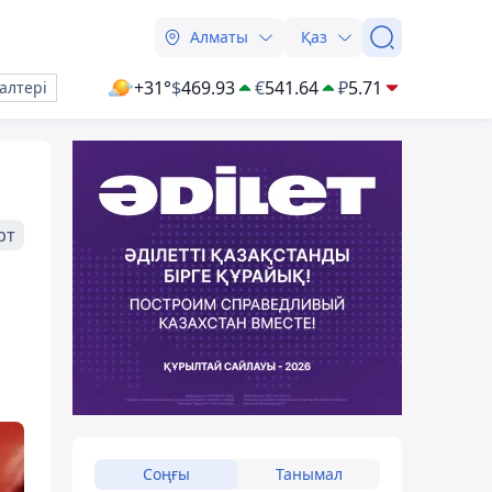
Алматы
Қаз
+31°
$
469.93
€
541.64
₽
5.71
алтері
рт
Соңғы
Танымал