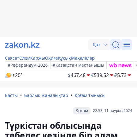
Қаз
Саясат
Әлем
Қаржы
Оқиға
Құқық
Мақалалар
#Референдум-2026
#Қазақстан мақтанышы
+20°
$
467.48
€
539.52
₽
5.73
Басты
Барлық жаңалықтар
Қоғам тынысы
Қоғам
22:53, 11 наурыз 2024
Түркістан облысында
төбелес кезінде бір адам