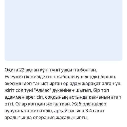
Оқиға 22 ақпан күні түнгі уақытта болған.
Әлеуметтік желіде өзін жәбірленушілердің бірінің
әкесімін деп таныстырған ер адам жарақат алған үш
жігіт сол түні "Алмас" дүкенінен шығып, бір топ
адаммен ерегісіп, соққының астында қалғанын атап
өтті. Олар көп қан жоғалтқан. Жәбірленшілер
ауруханаға жеткізіліп, әрқайсысына 3-4 сағат
аралығында операция жасалыныпты.