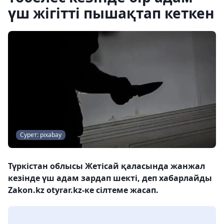
үш жігітті пышақтап кеткен
Сурет: pixabay
Түркістан облысы Жетісай қаласында жанжал
кезінде үш адам зардап шекті, деп хабарлайды
Zakon.kz otyrar.kz-ке сілтеме жасап.