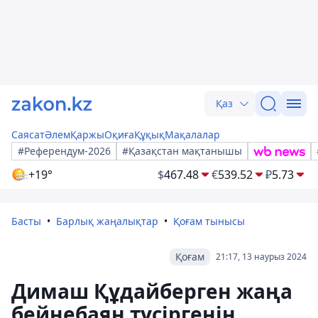
Қаз
Саясат
Әлем
Қаржы
Оқиға
Құқық
Мақалалар
#Референдум-2026
#Қазақстан мақтанышы
+19°
$
467.48
€
539.52
₽
5.73
Басты
Барлық жаңалықтар
Қоғам тынысы
Қоғам
21:17, 13 наурыз 2024
Димаш Құдайберген жаңа
бейнебаян түсіргенін