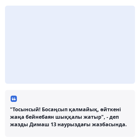
"Тосынсый! Босаңсып қалмайық, өйткені
жаңа бейнебаян шыққалы жатыр", - деп
жазды Димаш 13 наурыздағы жазбасында.