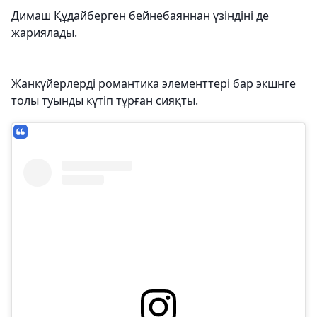
Димаш Құдайберген бейнебаяннан үзіндіні де
жариялады.
Жанкүйерлерді романтика элементтері бар экшнге
толы туынды күтіп тұрған сияқты.