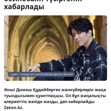
хабарлады
Сурет: instagram.com/kudaibergenov.dimash
Әнші Димаш Құдайберген жанкүйерлерін жаңа
туындысымен қуантпақшы. Ол бұл жаңалықты
әлеуметтік желіде жазды, деп хабарлайды
Zakon.kz.