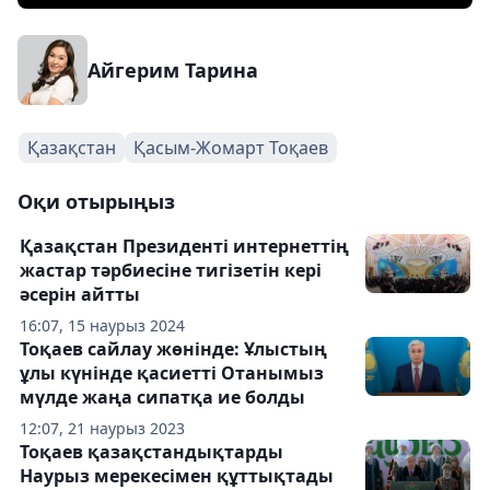
Айгерим Тарина
Қазақстан
Қасым-Жомарт Тоқаев
Оқи отырыңыз
Қазақстан Президенті интернеттің
жастар тәрбиесіне тигізетін кері
әсерін айтты
16:07, 15 наурыз 2024
Тоқаев сайлау жөнінде: Ұлыстың
ұлы күнінде қасиетті Отанымыз
мүлде жаңа сипатқа ие болды
12:07, 21 наурыз 2023
Тоқаев қазақстандықтарды
Наурыз мерекесімен құттықтады