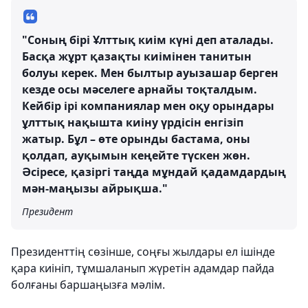
"Соның бірі Ұлттық киім күні деп аталады.
Басқа жұрт қазақты киімінен танитын
болуы керек. Мен былтыр ауызашар берген
кезде осы мәселеге арнайы тоқталдым.
Кейбір ірі компаниялар мен оқу орындары
ұлттық нақышта киіну үрдісін енгізіп
жатыр. Бұл – өте орынды бастама, оны
қолдап, ауқымын кеңейте түскен жөн.
Әсіресе, қазіргі таңда мұндай қадамдардың
мән-маңызы айрықша."
Президент
Президенттің сөзінше, соңғы жылдары ел ішінде
қара киініп, тұмшаланып жүретін адамдар пайда
болғаны баршаңызға мәлім.