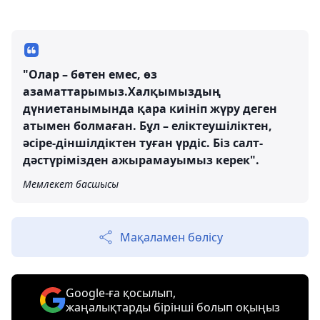
"Олар – бөтен емес, өз
азаматтарымыз.Халқымыздың
дүниетанымында қара киініп жүру деген
атымен болмаған. Бұл – еліктеушіліктен,
әсіре-діншілдіктен туған үрдіс. Біз салт-
дәстүрімізден ажырамауымыз керек".
Мемлекет басшысы
Мақаламен бөлісу
Google-ға қосылып,
жаңалықтарды бірінші болып оқыңыз