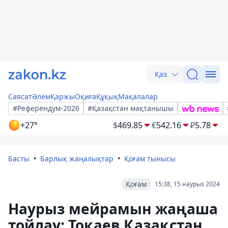
Қаз
Саясат
Әлем
Қаржы
Оқиға
Құқық
Мақалалар
#Референдум-2026
#Қазақстан мақтанышы
+27°
$
469.85
€
542.16
₽
5.78
Басты
Барлық жаңалықтар
Қоғам тынысы
Қоғам
15:38, 15 наурыз 2024
Наурыз мейрамын жаңаша
тойлау: Тоқаев Қазақстан