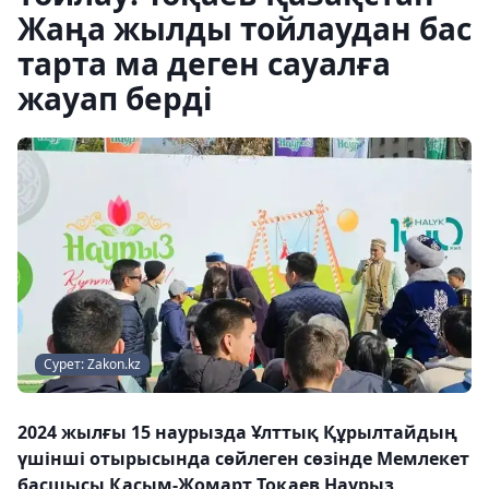
Жаңа жылды тойлаудан бас
тарта ма деген сауалға
жауап берді
Сурет: Zakon.kz
2024 жылғы 15 наурызда Ұлттық Құрылтайдың
үшінші отырысында сөйлеген сөзінде Мемлекет
басшысы Қасым-Жомарт Тоқаев Наурыз