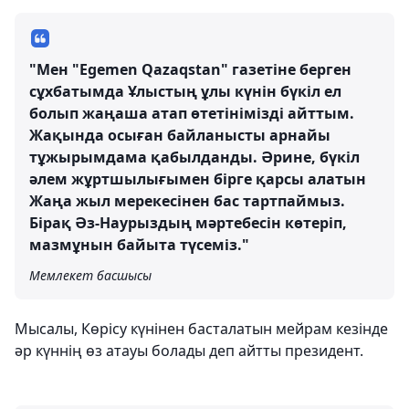
"Мен "Egemen Qazaqstan" газетіне берген
сұхбатымда Ұлыстың ұлы күнін бүкіл ел
болып жаңаша атап өтетінімізді айттым.
Жақында осыған байланысты арнайы
тұжырымдама қабылданды. Әрине, бүкіл
әлем жұртшылығымен бірге қарсы алатын
Жаңа жыл мерекесінен бас тартпаймыз.
Бірақ Әз-Наурыздың мәртебесін көтеріп,
мазмұнын байыта түсеміз."
Мемлекет басшысы
Мысалы, Көрісу күнінен басталатын мейрам кезінде
әр күннің өз атауы болады деп айтты президент.