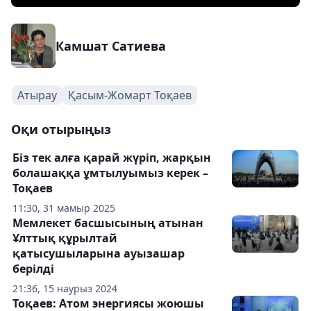
Камшат Сатиева
Атырау
Қасым-Жомарт Тоқаев
Оқи отырыңыз
Біз тек алға қарай жүріп, жарқын
болашаққа ұмтылуымыз керек –
Тоқаев
11:30, 31 мамыр 2025
Мемлекет басшысының атынан
Ұлттық құрылтай
қатысушыларына ауызашар
берілді
21:36, 15 наурыз 2024
Тоқаев: Атом энергиясы жоюшы