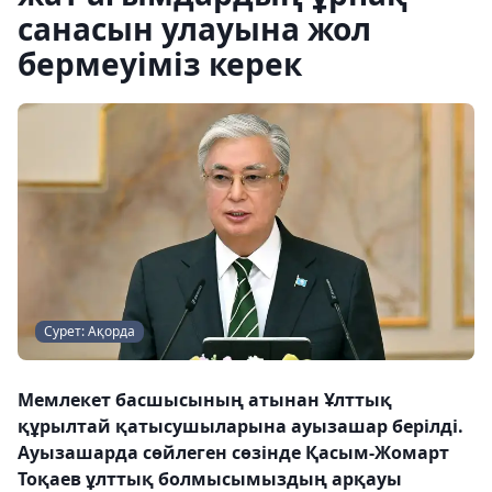
санасын улауына жол
бермеуіміз керек
Сурет: Ақорда
Мемлекет басшысының атынан Ұлттық
құрылтай қатысушыларына ауызашар берілді.
Ауызашарда сөйлеген сөзінде Қасым-Жомарт
Тоқаев ұлттық болмысымыздың арқауы