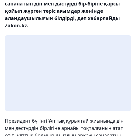
саналатын дін мен дәстүрді бір-біріне қарсы
қойып жүрген теріс ағымдар жөнінде
алаңдаушылығын білдірді, деп хабарлайды
Zakon.kz.
Президент бүгінгі Ұлттық құрылтай жиынында дін
мен дәстүрдің бірлігіне арнайы тоқталғанын атап
өтіп, ұлттық болмысымыздың арқауы саналатын