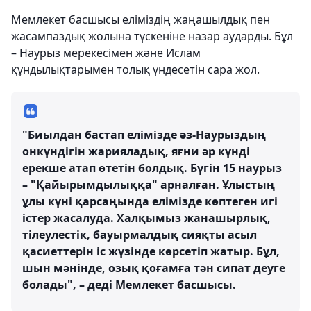
Мемлекет басшысы еліміздің жаңашылдық пен
жасампаздық жолына түскеніне назар аударды. Бұл
– Наурыз мерекесімен және Ислам
құндылықтарымен толық үндесетін сара жол.
"Биылдан бастап елімізде әз-Наурыздың
онкүндігін жарияладық, яғни әр күнді
ерекше атап өтетін болдық. Бүгін 15 наурыз
– "Қайырымдылыққа" арналған. Ұлыстың
ұлы күні қарсаңында елімізде көптеген игі
істер жасалуда. Халқымыз жанашырлық,
тілеулестік, бауырмалдық сияқты асыл
қасиеттерін іс жүзінде көрсетіп жатыр. Бұл,
шын мәнінде, озық қоғамға тән сипат деуге
болады", – деді Мемлекет басшысы.