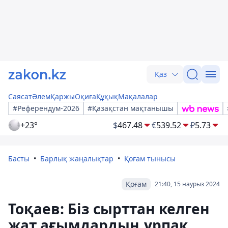
Қаз
Саясат
Әлем
Қаржы
Оқиға
Құқық
Мақалалар
#Референдум-2026
#Қазақстан мақтанышы
+23°
$
467.48
€
539.52
₽
5.73
Басты
Барлық жаңалықтар
Қоғам тынысы
Қоғам
21:40, 15 наурыз 2024
Тоқаев: Біз сырттан келген
жат ағымдардың ұрпақ