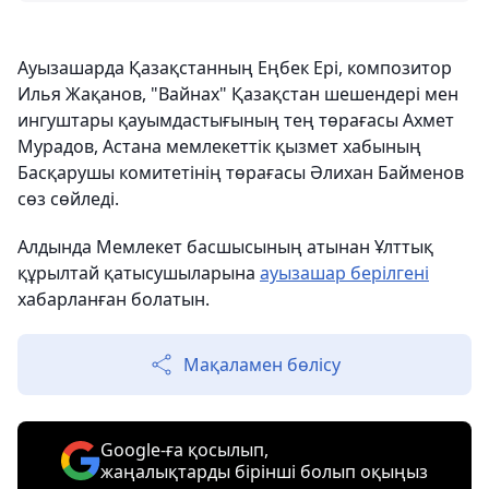
Ауызашарда Қазақстанның Еңбек Ері, композитор
Илья Жақанов, "Вайнах" Қазақстан шешендері мен
ингуштары қауымдастығының тең төрағасы Ахмет
Мурадов, Астана мемлекеттік қызмет хабының
Басқарушы комитетінің төрағасы Әлихан Байменов
сөз сөйледі.
Алдында Мемлекет басшысының атынан Ұлттық
құрылтай қатысушыларына
ауызашар берілгені
хабарланған болатын.
Мақаламен бөлісу
Google-ға қосылып,
жаңалықтарды бірінші болып оқыңыз