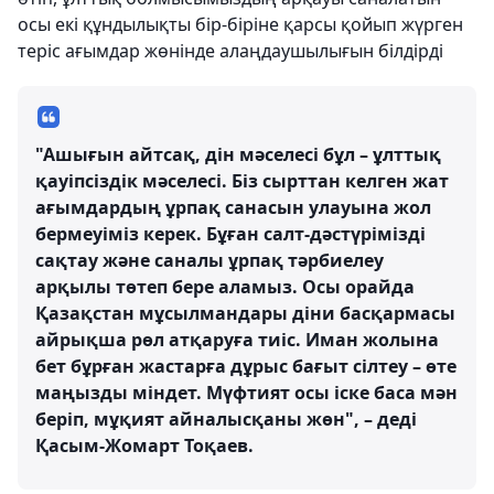
осы екі құндылықты бір-біріне қарсы қойып жүрген
теріс ағымдар жөнінде алаңдаушылығын білдірді
"Ашығын айтсақ, дін мәселесі бұл – ұлттық
қауіпсіздік мәселесі. Біз сырттан келген жат
ағымдардың ұрпақ санасын улауына жол
бермеуіміз керек. Бұған салт-дәстүрімізді
сақтау және саналы ұрпақ тәрбиелеу
арқылы төтеп бере аламыз. Осы орайда
Қазақстан мұсылмандары діни басқармасы
айрықша рөл атқаруға тиіс. Иман жолына
бет бұрған жастарға дұрыс бағыт сілтеу – өте
маңызды міндет. Мүфтият осы іске баса мән
беріп, мұқият айналысқаны жөн", – деді
Қасым-Жомарт Тоқаев.