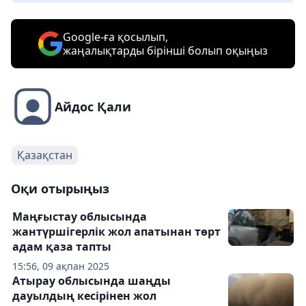
Google-ға қосылып,
жаңалықтарды бірінші болып оқыңыз
Айдос Қали
Қазақстан
Оқи отырыңыз
Маңғыстау облысында
жантүршігерлік жол апатынан төрт
адам қаза тапты
15:56, 09 ақпан 2025
Атырау облысында шаңды
дауылдың кесірінен жол