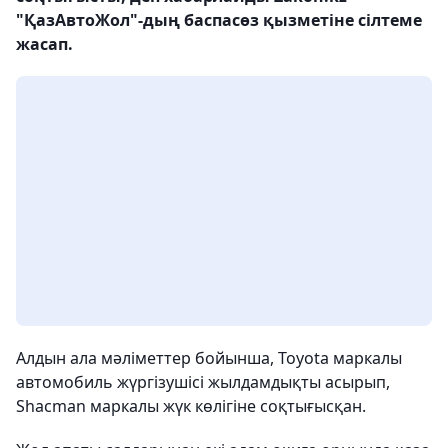
"ҚазАвтоЖол"-дың баспасөз қызметіне сілтеме
жасап.
Алдын ала мәліметтер бойынша, Toyota маркалы
автомобиль жүргізушісі жылдамдықты асырып,
Shacman маркалы жүк көлігіне соқтығысқан.