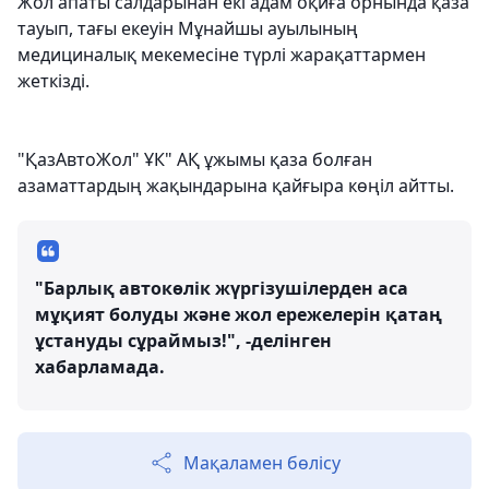
Жол апаты салдарынан екі адам оқиға орнында қаза
тауып, тағы екеуін Мұнайшы ауылының
медициналық мекемесіне түрлі жарақаттармен
жеткізді.
"ҚазАвтоЖол" ҰК" АҚ ұжымы қаза болған
азаматтардың жақындарына қайғыра көңіл айтты.
"Барлық автокөлік жүргізушілерден аса
мұқият болуды және жол ережелерін қатаң
ұстануды сұраймыз!", -делінген
хабарламада.
Мақаламен бөлісу