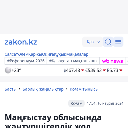
Қаз
Саясат
Әлем
Қаржы
Оқиға
Құқық
Мақалалар
#Референдум-2026
#Қазақстан мақтанышы
+23°
$
467.48
€
539.52
₽
5.73
Басты
Барлық жаңалықтар
Қоғам тынысы
Қоғам
17:51, 16 наурыз 2024
Маңғыстау облысында
жантүршігерлік жол