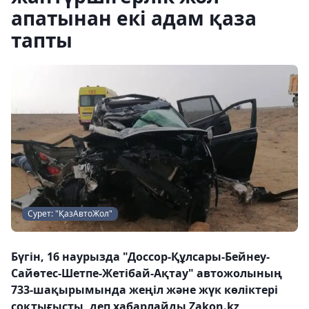
апатынан екі адам қаза
тапты
Сурет: "ҚазАвтоЖол"
Бүгін, 16 наурызда "Доссор-Құлсары-Бейнеу-
Сайөтес-Шетпе-Жетібай-Ақтау" автожолының
733-шақырымында жеңіл және жүк көліктері
соқтығысты, деп хабарлайды Zakon.kz