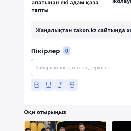
жолау
апатынан екі адам қаза
тапты
Жаңалықтан zakon.kz сайтында х
Пікірлер
0
Оқи отырыңыз