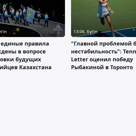
үгін
13:06, Бүгін
 единые правила
"Главной проблемой 
дены в вопросе
нестабильность": Tenn
товки будущих
Letter оценил победу
ийцев Казахстана
Рыбакиной в Торонто