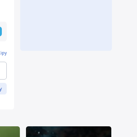
Кіру
у