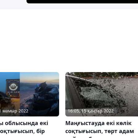
16:05, 15 қаңтар 2022
01 мамыр 2022
Маңғыстауда екі көлік
ы облысында екі
соқтығысып, төрт адам
соқтығысып, бір