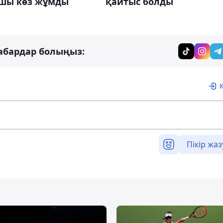
қайтыс болды
шы көз жұмды
абардар болыңыз:
Пікір жаз