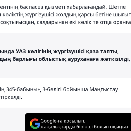
нтінің баспасөз қызметі хабарлағандай, Шетпе
 көліктің жүргізушісі жолдың қарсы бетіне шығы
 соқтығысқан, салдарынан екі көлік те отқа оранға
да УАЗ көлігінің жүргізушісі қаза тапты,
рдың барлығы облыстық ауруханаға жеткізілді,
нің 345-бабының 3-бөлігі бойынша Маңғыстау
тіркелді.
Google-ға қосылып,
жаңалықтарды бірінші болып оқыңыз