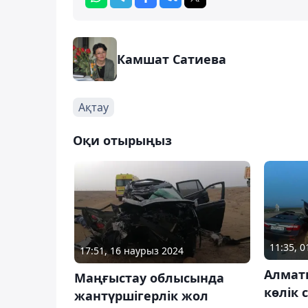
Камшат Сатиева
Ақтау
Оқи отырыңыз
11:35, 
17:51, 16 наурыз 2024
Алмат
Маңғыстау облысында
көлік 
жантүршігерлік жол