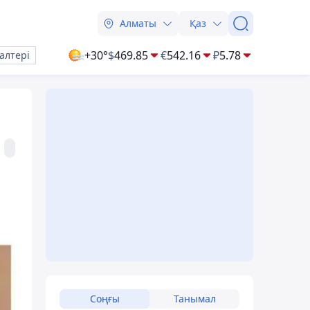
Алматы
Қаз
+30°
$
469.85
€
542.16
₽
5.78
алтері
Соңғы
Танымал