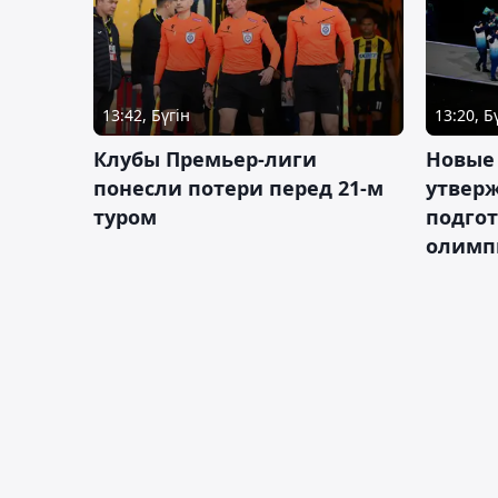
13:42, Бүгін
13:20, Б
Клубы Премьер-лиги
Новые
понесли потери перед 21-м
утверж
туром
подго
олимп