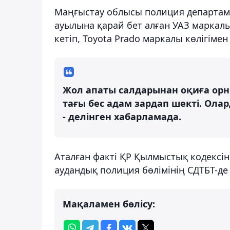
Маңғыстау облысы полиция департаме
ауылына қарай бет алған УАЗ маркалы
кетіп, Toyota Prado маркалы көлігімен
Жол апаты салдарынан оқиға орнын
тағы бес адам зардап шекті. Ола
- делінген хабарламада.
Аталған факті ҚР Қылмыстық кодексі
аудандық полиция бөлімінің СДТБТ-де 
Мақаламен бөлісу: