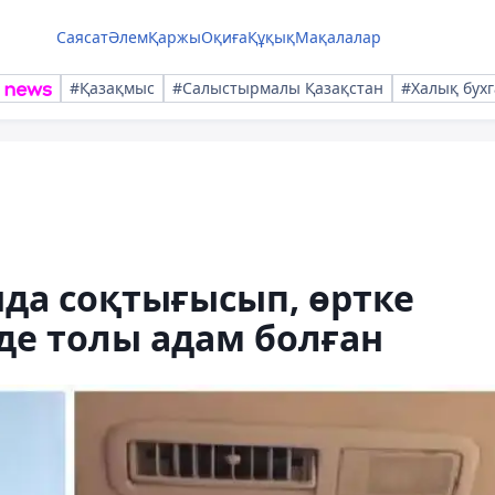
Саясат
Әлем
Қаржы
Оқиға
Құқық
Мақалалар
#Қазақмыс
#Салыстырмалы Қазақстан
#Халық бухг
да соқтығысып, өртке
 де толы адам болған