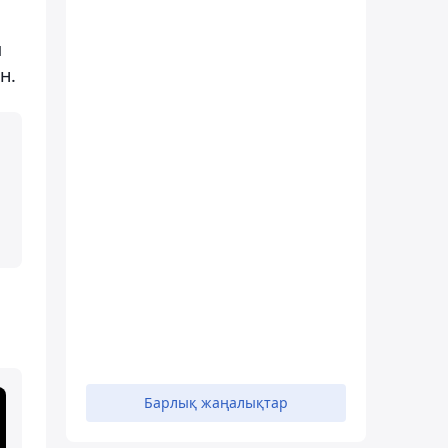
п
н.
Барлық жаңалықтар