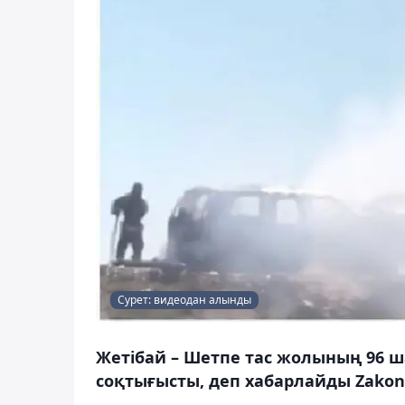
Сурет: видеодан алынды
Жетібай – Шетпе тас жолының 96 ш
соқтығысты, деп хабарлайды Zakon.