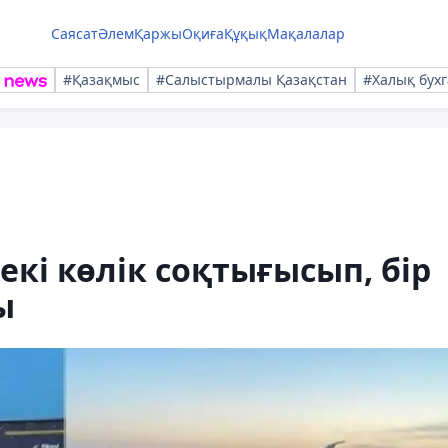
Саясат
Әлем
Қаржы
Оқиға
Құқық
Мақалалар
#Қазақмыс
#Салыстырмалы Қазақстан
#Халық бухг
кі көлік соқтығысып, бір
ы