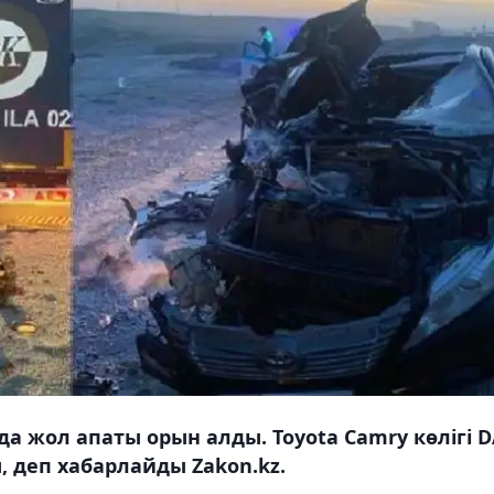
а жол апаты орын алды. Toyota Camry көлігі D
 деп хабарлайды Zakon.kz.