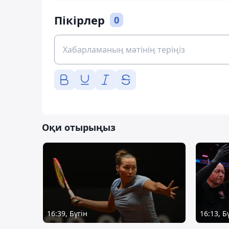
Пікірлер
0
Оқи отырыңыз
16:39, Бүгін
16:13, Б