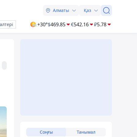
Алматы
Қаз
+30°
$
469.85
€
542.16
₽
5.78
алтері
Соңғы
Танымал