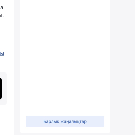
ла
ы.
лы
Барлық жаңалықтар