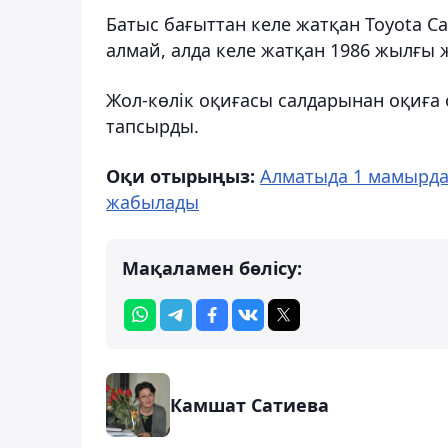
Батыс бағыттан келе жатқан Toyota Ca
алмай, алда келе жатқан 1986 жылғы ж
Жол-көлік оқиғасы салдарынан оқиға
тапсырды.
Оқи отырыңыз:
Алматыда 1 мамырда
жабылады
Мақаламен бөлісу:
Камшат Сатиева