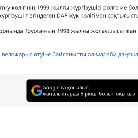
mry көлігінің 1999 жылғы жүргізушісі рөлге ие бо
үргізуші тізгіндеген DAF жүк көлігімен соқтығыст
 орнында Toyota-ның 1998 жылғы жолаушысы жан
 веложарыс өтуіне байланысты әл-Фараби даңғы
Google-ға қосылып,
жаңалықтарды бірінші болып оқыңыз