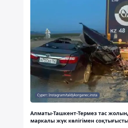
Сурет: Instagram/taldykorganec.insta
Алматы-Ташкент-Термез тас жолынд
маркалы жүк көлігімен соқтығысты,