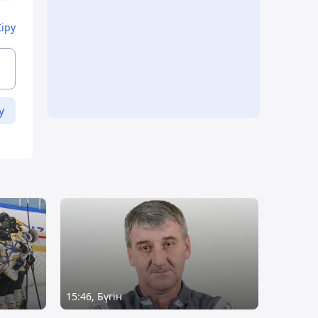
Кіру
у
15:46, Бүгін