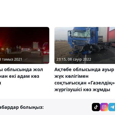
23:15, 08 сәуір 2022
18 тамыз 2021
Ақтөбе облысында ауыр
ы облысында жол
жүк көлігімен
ан екі адам көз
соқтығысқан «Газелдің»
ы
жүргізушісі көз жұмды
абардар болыңыз: