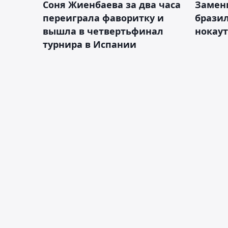
Соня Жиенбаева за два часа
Замен
переиграла фаворитку и
брази
вышла в четвертьфинал
нокау
турнира в Испании