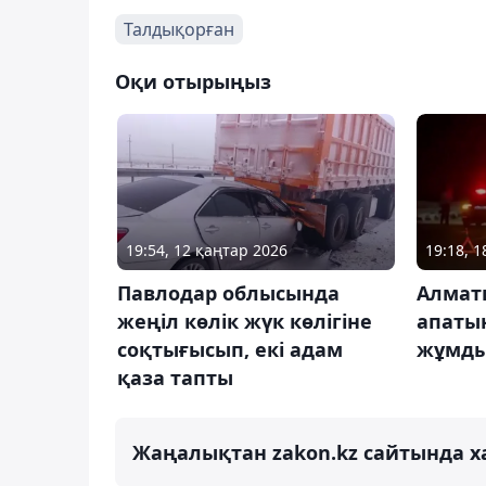
Талдықорған
Оқи отырыңыз
19:54, 12 қаңтар 2026
19:18, 
Павлодар облысында
Алмат
жеңіл көлік жүк көлігіне
апатын
соқтығысып, екі адам
жұмд
қаза тапты
Жаңалықтан zakon.kz сайтында х