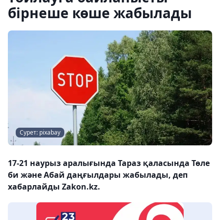
бірнеше көше жабылады
Сурет: pixabay
17-21 наурыз аралығында Тараз қаласында Төле
би және Абай даңғылдары жабылады, деп
хабарлайды Zakon.kz.