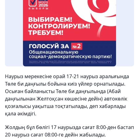
Наурыз мерекесіне орай 17-21 наурыз аралығында
Төле би даңғылы бойына киіз үйлер орнатылады.
Осыған байланысты Төле би даңғылында (Абай
даңғылынан Желтоқсан көшесіне дейін) автокөлік
қозғалысы уақытша тоқтатылады, деп хабарлады
қала әкімдігі.
Жолдың бұл бөлігі 17 наурызда сағат 8:00-ден бастап
20 наурыз сағат 08:00-ге дейін жабылады.