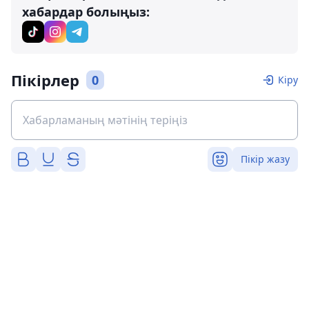
хабардар болыңыз:
Пікірлер
0
Кіру
Пікір жазу