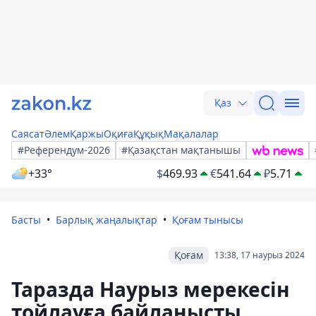
Қаз
Саясат
Әлем
Қаржы
Оқиға
Құқық
Мақалалар
#Референдум-2026
#Қазақстан мақтанышы
+33°
$
469.93
€
541.64
₽
5.71
Басты
Барлық жаңалықтар
Қоғам тынысы
Қоғам
13:38, 17 наурыз 2024
Таразда Наурыз мерекесін
тойлауға байланысты