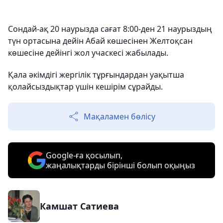
Сондай-ақ 20 наурызда сағат 8:00-ден 21 наурыздың
түн ортасына дейін Абай көшесінен Желтоқсан
көшесіне дейінгі жол учаскесі жабылады.
Қала әкімдігі жергілік тұрғындардан уақытша
қолайсыздықтар үшін кешірім сұрайды.
Мақаламен бөлісу
Google-ға қосылып,
жаңалықтарды бірінші болып оқыңыз
Камшат Сатиева