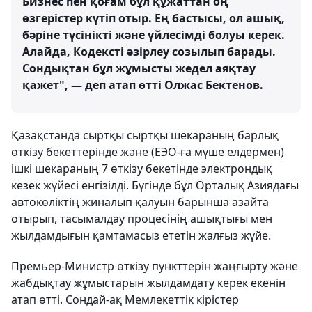
Бизнес пен қоғам бұл құжаттан оң
өзгерістер күтіп отыр. Ең бастысы, ол ашық,
бәріне түсінікті және үйлесімді болуы керек.
Алайда, Кодексті әзірлеу созылып барады.
Сондықтан бұл жұмысты жедел аяқтау
қажет", — деп атап өтті Олжас Бектенов.
Қазақстанда сыртқы сыртқы шекараның барлық
өткізу бекеттерінде және (ЕЭО-ға мүше елдермен)
ішкі шекараның 7 өткізу бекетінде электрондық
кезек жүйесі енгізілді. Бүгінде бұл Орталық Азиядағы
автокөліктің жиналып қалуын барынша азайта
отырып, тасымалдау процесінің ашықтығы мен
жылдамдығын қамтамасыз ететін жалғыз жүйе.
Премьер-Министр өткізу пункттерін жаңғырту және
жабдықтау жұмыстарын жылдамдату керек екенін
атап өтті. Сондай-ақ Мемлекеттік кірістер