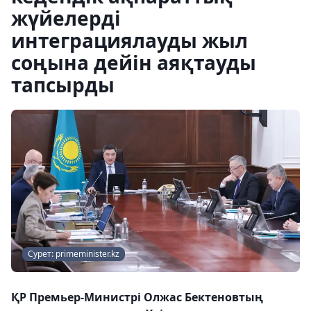
жүйелерді
интеграциялауды жыл
соңына дейін аяқтауды
тапсырды
Сурет: primeminister.kz
ҚР Премьер-Министрі Олжас Бектеновтың