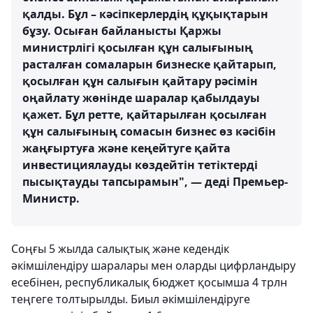
қалды. Бұл – кәсіпкерлердің құқықтарын
бұзу. Осыған байланысты Қаржы
министрлігі қосылған құн салығының
расталған сомаларын бизнеске қайтарып,
қосылған құн салығын қайтару рәсімін
оңайлату жөнінде шаралар қабылдауы
қажет. Бұл ретте, қайтарылған қосылған
құн салығының сомасын бизнес өз кәсібін
жаңғыртуға және кеңейтуге қайта
инвестициялауды көздейтін тетіктерді
пысықтауды тапсырамын", — деді Премьер-
Министр.
Соңғы 5 жылда салықтық және кедендік
әкімшілендіру шаралары мен оларды цифрландыру
есебінен, республикалық бюджет қосымша 4 трлн
теңгеге толтырылды. Биыл әкімшілендіруге