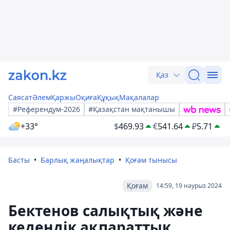
Қаз
Саясат
Әлем
Қаржы
Оқиға
Құқық
Мақалалар
#Референдум-2026
#Қазақстан мақтанышы
+33°
$
469.93
€
541.64
₽
5.71
Басты
Барлық жаңалықтар
Қоғам тынысы
Қоғам
14:59, 19 наурыз 2024
Бектенов салықтық және
кедендік ақпараттық