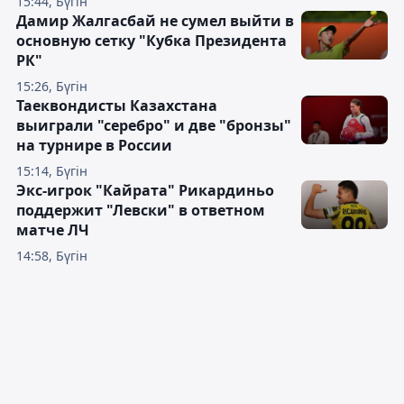
15:44, Бүгін
Дамир Жалгасбай не сумел выйти в
основную сетку "Кубка Президента
РК"
15:26, Бүгін
Таеквондисты Казахстана
выиграли "серебро" и две "бронзы"
на турнире в России
15:14, Бүгін
Экс-игрок "Кайрата" Рикардиньо
поддержит "Левски" в ответном
матче ЛЧ
14:58, Бүгін