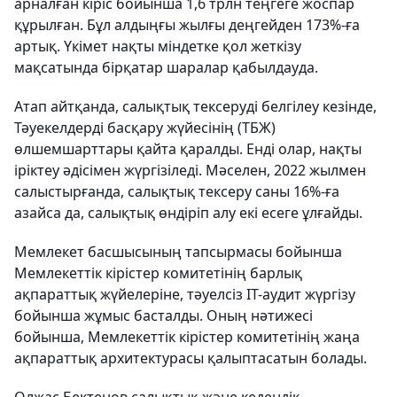
арналған кіріс бойынша 1,6 трлн теңгеге жоспар
құрылған. Бұл алдыңғы жылғы деңгейден 173%-ға
артық. Үкімет нақты міндетке қол жеткізу
мақсатында бірқатар шаралар қабылдауда.
Атап айтқанда, салықтық тексеруді белгілеу кезінде,
Тәуекелдерді басқару жүйесінің (ТБЖ)
өлшемшарттары қайта қаралды. Енді олар, нақты
іріктеу әдісімен жүргізіледі. Мәселен, 2022 жылмен
салыстырғанда, салықтық тексеру саны 16%-ға
азайса да, салықтық өндіріп алу екі есеге ұлғайды.
Мемлекет басшысының тапсырмасы бойынша
Мемлекеттік кірістер комитетінің барлық
ақпараттық жүйелеріне, тәуелсіз IT-аудит жүргізу
бойынша жұмыс басталды. Оның нәтижесі
бойынша, Мемлекеттік кірістер комитетінің жаңа
ақпараттық архитектурасы қалыптасатын болады.