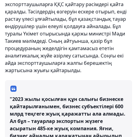
экспорттаушыларға ҚҚС қайтару рәсімдері қайта
қаралды. Тәсілдердің өзгеруін ескере отырып, енді
растау үлесі ұлғайтылады, бұл қазақстандық тауар
өндірушілер үшін елеулі қолдауға айналады. Бұл
туралы Үкімет отырысында қаржы министрі Мәди
Такиев мәлімдеді. Оның айтуынша, қазір бұл
процедураның жеделдігін қамтамасыз ететін
аналитикалық жүйе әзірлеу сатысында. Соңғы екі
айда экспорттаушыларға жалпы берешектің
жартысына жуығы қайтарылды.
"2023 жылы қосылған құн салығы бизнеске
қайтарылғанымен, бизнес субъектілері 600
млрд теңгеге жуық қаражатты ала алмады.
Ал бұл – тауарлар экспортын жүзеге
асыратын 485-ке жуық компания. Яғни,
бизнес айналым қаражатынан айырылып