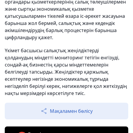
органдары қызметкерлерінің салық төлеушілермен
және сыртқы экономикалық қызметке
қатысушылармен тікелей өзара іс-әрекет жасауына
барынша жол бермей, салықтық және кедендік
әкімшілендірудің барлық процестерін барынша
цифрландыру қажет.
Үкімет басшысы салықтық жеңілдіктерді
қолданудың міндетті мониторинг тетігін енгізуді,
сондай-ақ бизнестің қарсы міндеттемелерін
белгілеуді тапсырды. Жеңілдіктер қаржылық
есептеулер негізінде экономикалық тұрғыда
негізделіп берілуі керек, нәтижелерге қол жеткізудің
нақты мерзімдері көрсетілуге тиіс.
Мақаламен бөлісу