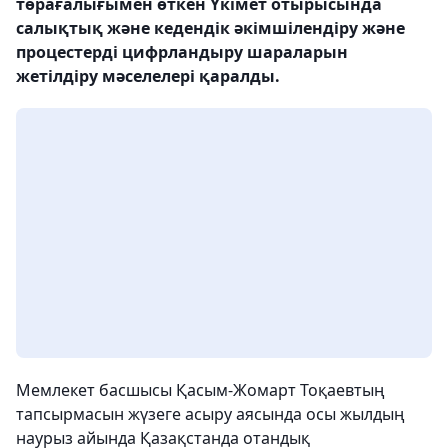
төрағалығымен өткен Үкімет отырысында
салықтық және кедендік әкімшілендіру және
процестерді цифрландыру шараларын
жетілдіру мәселелері қаралды.
Мемлекет басшысы Қасым-Жомарт Тоқаевтың
тапсырмасын жүзеге асыру аясында осы жылдың
наурыз айында Қазақстанда отандық