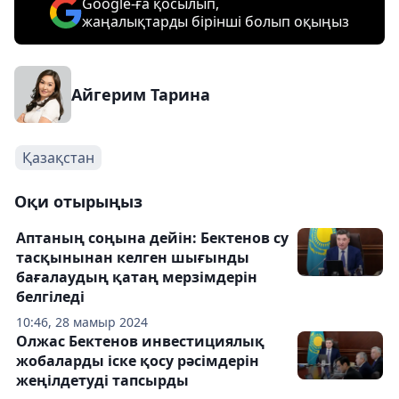
Google-ға қосылып,
жаңалықтарды бірінші болып оқыңыз
Айгерим Тарина
Қазақстан
Оқи отырыңыз
Аптаның соңына дейін: Бектенов су
тасқынынан келген шығынды
бағалаудың қатаң мерзімдерін
белгіледі
10:46, 28 мамыр 2024
Олжас Бектенов инвестициялық
жобаларды іске қосу рәсімдерін
жеңілдетуді тапсырды