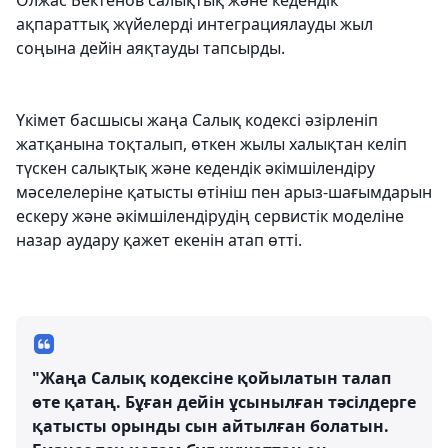
Олжас Бектенов салықтық және кедендік
ақпараттық жүйелерді интеграциялауды жыл
соңына дейін аяқтауды тапсырды.
Үкімет басшысы жаңа Салық кодексі әзірленіп
жатқанына тоқталып, өткен жылы халықтан келіп
түскен салықтық және кедендік әкімшілендіру
мәселелеріне қатысты өтініш пен арыз-шағымдарын
ескеру және әкімшілендірудің сервистік моделіне
назар аудару қажет екенін атап өтті.
"Жаңа Салық кодексіне қойылатын талап
өте қатаң. Бұған дейін ұсынылған тәсілдерге
қатысты орынды сын айтылған болатын.