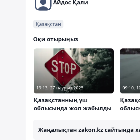
Айдос Қали
Қазақстан
Оқи отырыңыз
19:13, 27 наурыз 2025
09:10, 
Қазақстанның үш
Қазақ
облысында жол жабылды
облыс
Жаңалықтан zakon.kz сайтында х