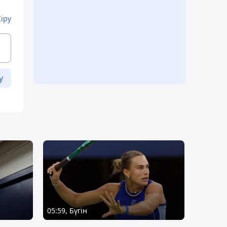
Кіру
у
05:59, Бүгін