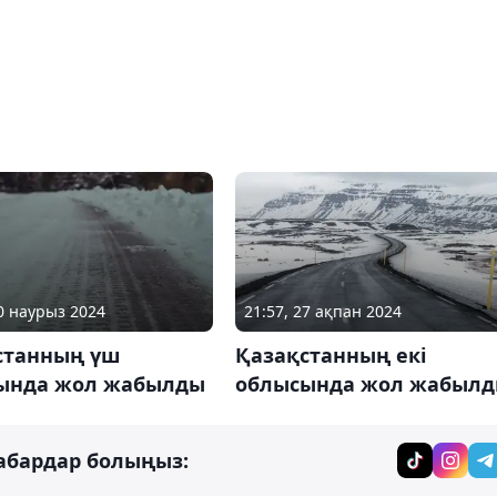
10 наурыз 2024
21:57, 27 ақпан 2024
станның үш
Қазақстанның екі
ында жол жабылды
облысында жол жабыл
абардар болыңыз: