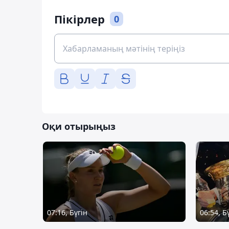
Пікірлер
0
Оқи отырыңыз
07:16, Бүгін
06:54, Б