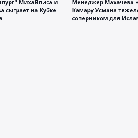
ллург" Михайлиса и
Менеджер Махачева 
а сыграет на Кубке
Камару Усмана тяже
а
соперником для Исла