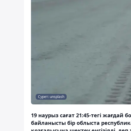
Сурет: unsplash
19 наурыз сағат 21:45-тегі жағда
байланысты бір облыста республик
қозғалысына шектеу енгізілді, деп