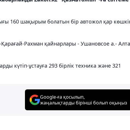
ғы 160 шақырым болатын бір автожол қар көшкі
Қарағай-Рахман қайнарлары - Ушановсое а.- Алт
ды күтіп-ұстауға 293 бірлік техника және 321
Google-ға қосылып,
жаңалықтарды бірінші болып оқыңыз