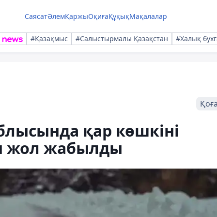
Саясат
Әлем
Қаржы
Оқиға
Құқық
Мақалалар
#Қазақмыс
#Салыстырмалы Қазақстан
#Халық бухг
Қоғ
блысында қар көшкіні
ы жол жабылды