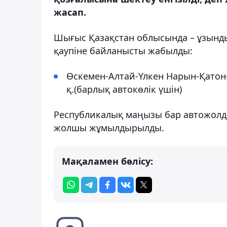
жасап.
Шығыс Қазақстан облысында – ұзынды
қаупіне байланысты жабылды:
Өскемен-Алтай-Үлкен Нарын-Қатон-
қ.(барлық автокөлік үшін)
Республикалық маңызы бар автожолдар
жолшы жұмылдырылды.
Мақаламен бөлісу: