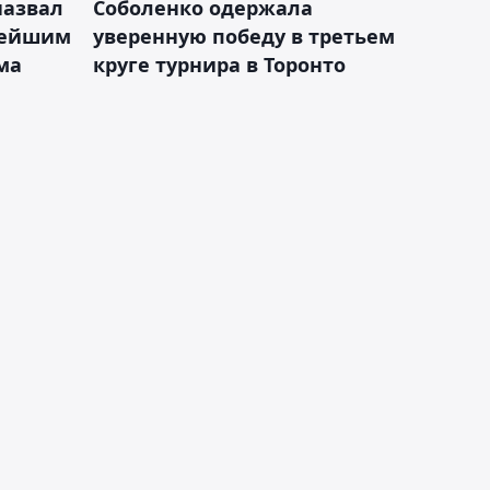
назвал
Соболенко одержала
лейшим
уверенную победу в третьем
ма
круге турнира в Торонто