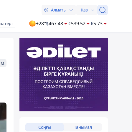
Алматы
Қаз
+28°
$
467.48
€
539.52
₽
5.73
алтері
ам
Соңғы
Танымал