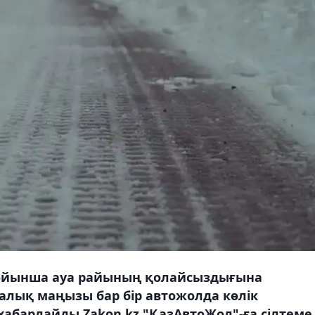
й бойынша ауа райының қолайсыздығына
алық маңызы бар бір автожолда көлік
 хабарлайды Zakon.kz "ҚазАвтоЖол"-ға сілтеме