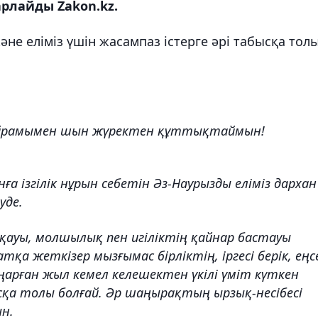
рлайды Zakon.kz.
не еліміз үшін жасампаз істерге әрі табысқа тол
 мейрамымен шын жүректен құттықтаймын!
а ізгілік нұрын себетін Әз-Наурызды еліміз дархан
уде.
рқауы, молшылық пен игіліктің қайнар бастауы
қа жеткізер мызғымас бірліктің, іргесі берік, еңсе
ңарған жыл кемел келешектен үкілі үміт күткен
ысқа толы болғай. Әр шаңырақтың ырзық-несібесі
н.