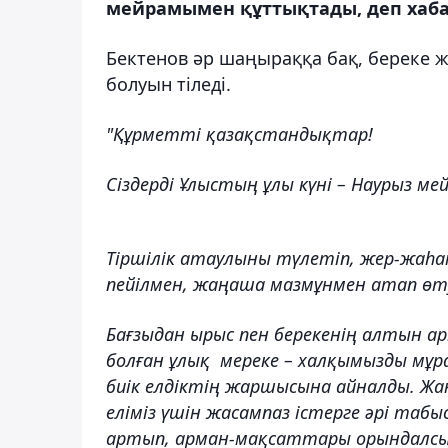
мейрамымен құттықтады, деп хаба
Бектенов әр шаңыраққа бақ, береке жә
болуын тіледі.
"Құрметті қазақстандықтар!
Сіздерді Ұлыстың ұлы күні – Наурыз
Тіршілік атаулыны түлетіп, жер-жаһанғ
пейілмен, жаңаша мазмұнмен атап өт
Бағзыдан ырыс пен берекенің алтын а
болған ұлық мереке – халқымызды мұрат
биік елдіктің жаршысына айналды. Жа
еліміз үшін жасампаз істерге әрі таб
артып, арман-мақсаттары орындалсы