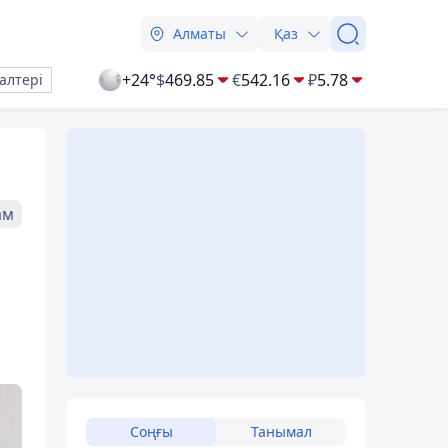
Алматы
Қаз
+24°
$
469.85
€
542.16
₽
5.78
алтері
ам
Соңғы
Танымал