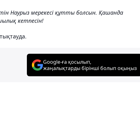
ін Наурыз мерекесі құтты болсын. Қашанда
ылық кетпесін!
ттықтауда.
Google-ға қосылып,
жаңалықтарды бірінші болып оқыңыз