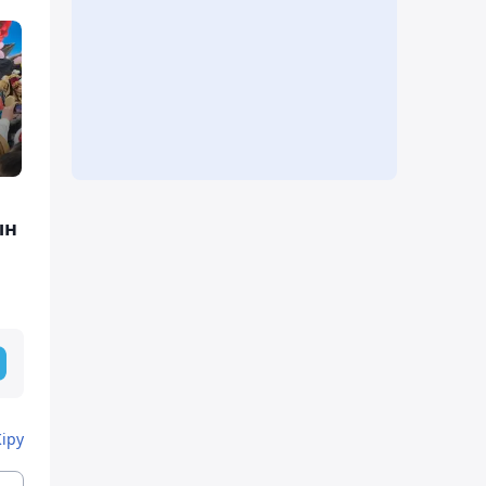
ын
Кіру