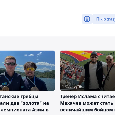
Пікір жаз
үгін
17:55, Бүгін
танские гребцы
Тренер Ислама считае
али два "золота" на
Махачев может стать
 чемпионата Азии в
величайшим бойцом 