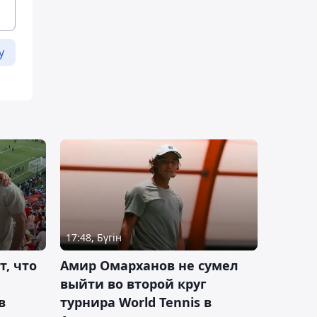
у
17:48, Бүгін
т, что
Амир Омарханов не сумел
выйти во второй круг
в
турнира World Tennis в