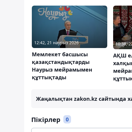
12:42, 21 наурыз 2026
10:38, 
Мемлекет басшысы
АҚШ е
қазақстандықтарды
халқы
Наурыз мейрамымен
мейра
құттықтады
құтты
Жаңалықтан zakon.kz сайтында х
Пікірлер
0