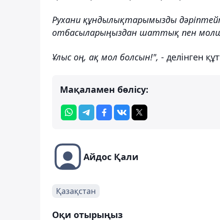
Рухани құндылықтарымызды дәріптейт
отбасыларыңыздан шаттық пен молш
Ұлыс оң, ақ мол болсын!",
- делінген құ
Мақаламен бөлісу:
Айдос Қали
Қазақстан
Оқи отырыңыз