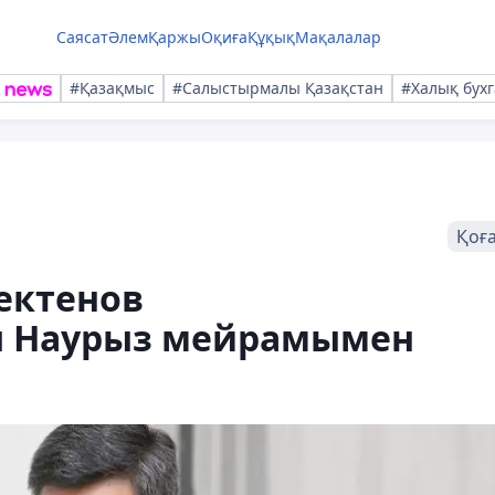
Саясат
Әлем
Қаржы
Оқиға
Құқық
Мақалалар
#Қазақмыс
#Салыстырмалы Қазақстан
#Халық бухг
Қоғ
ектенов
ы Наурыз мейрамымен