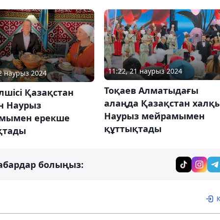
11:22, 21 наурыз 2024
22 наурыз 2024
Тоқаев Алматыдағы
лшісі Қазақстан
алаңда Қазақстан халқ
н Наурыз
Наурыз мейрамымен
мымен ерекше
құттықтады
қтады
абардар болыңыз: