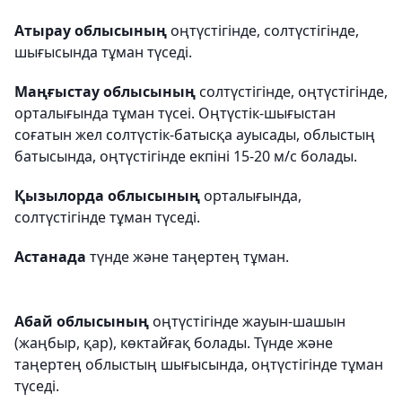
Атырау облысының
оңтүстігінде, солтүстігінде,
шығысында тұман түседі.
Маңғыстау облысының
солтүстігінде, оңтүстігінде,
орталығында тұман түсеі. Оңтүстік-шығыстан
соғатын жел солтүстік-батысқа ауысады, облыстың
батысында, оңтүстігінде екпіні 15-20 м/с болады.
Қызылорда облысының
орталығында,
солтүстігінде тұман түседі.
Астанада
түнде және таңертең тұман.
Абай облысының
оңтүстігінде жауын-шашын
(жаңбыр, қар), көктайғақ болады. Түнде және
таңертең облыстың шығысында, оңтүстігінде тұман
түседі.