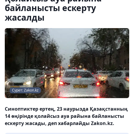
байланысты ескерту
жасалды
Сурет: Zakon.kz
Синоптиктер ертең, 23 наурызда Қазақстанның
14 өңірінде қолайсыз ауа райына байланысты
ескерту жасады, деп хабарлайды Zakon.kz.