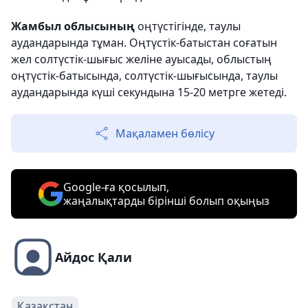
Жамбыл облысының
оңтүстігінде, таулы
аудандарында тұман. Оңтүстік-батыстан соғатын
жел солтүстік-шығыс желіне ауысады, облыстың
оңтүстік-батысында, солтүстік-шығысында, таулы
аудандарында күші секундына 15-20 метрге жетеді.
Мақаламен бөлісу
Google-ға қосылып,
жаңалықтарды бірінші болып оқыңыз
Айдос Қали
Қазақстан