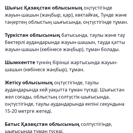
Шығыс Қазақстан облысының
оңтүстігінде
жауын-шашын (жаңбыр, қар), көктайғақ. Түнде және
таңертең облыстың шығысында, оңтүстігінде тұман.
Түркістан облысының
батысында, таулы және тау
бөктерлі аудандарында жауын-шашын, тауда қатты
жауын-шашын (көбінесе жаңбыр), тұман болады.
Шымкентте
түннің бірінші жартысында жауын-
шашын (көбінесе жаңбыр), тұман.
Жетісу облысының
оңтүстігінде, таулы
аудандарында кей уақытта тұман түседі. Шығыстан
жел соғады, облыстың солтүстік-шығысында,
оңтүстігінде, таулы аудандарында екпіні секундына
15-20 метрге жетеді.
Батыс Қазақстан облысының
солтүстігінде,
шығысында тұман түседі.