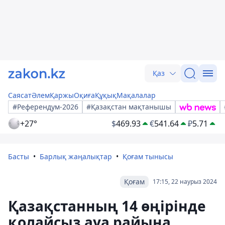
Қаз
Саясат
Әлем
Қаржы
Оқиға
Құқық
Мақалалар
#Референдум-2026
#Қазақстан мақтанышы
+27°
$
469.93
€
541.64
₽
5.71
Басты
Барлық жаңалықтар
Қоғам тынысы
Қоғам
17:15, 22 наурыз 2024
Қазақстанның 14 өңірінде
қолайсыз ауа райына