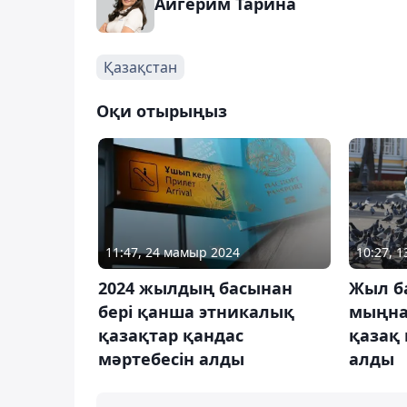
Айгерим Тарина
Қазақстан
Оқи отырыңыз
11:47, 24 мамыр 2024
10:27, 
2024 жылдың басынан
Жыл ба
бері қанша этникалық
мыңна
қазақтар қандас
қазақ 
мәртебесін алды
алды