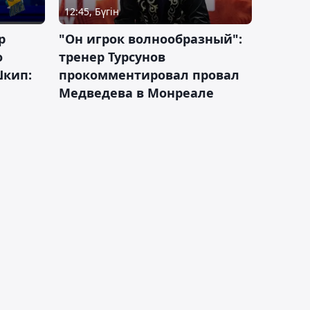
12:45, Бүгін
р
"Он игрок волнообразный":
о
тренер Турсунов
Шкип:
прокомментировал провал
Медведева в Монреале