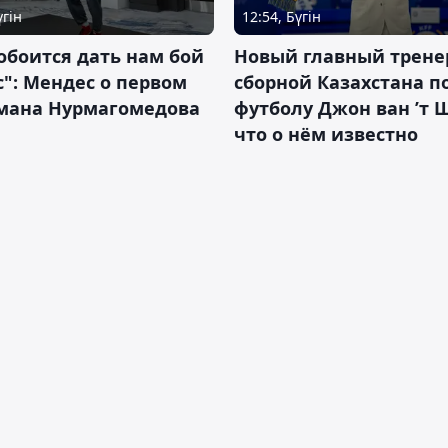
үгін
12:54, Бүгін
обоится дать нам бой
Новый главный трене
с": Мендес о первом
сборной Казахстана п
смана Нурмагомедова
футболу Джон ван ’т 
что о нём известно