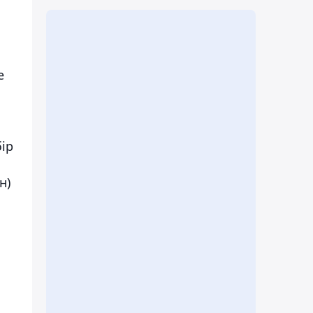
е
ір
н)