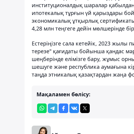
институционалдық шаралар қабылданды
ипотекалық тұрғын үй қарыздары бой
экономикалық ұтқырлық сертификаты
4,28 млн теңгеге дейін мөлшерінде бір
Естеріңізге сала кетейік, 2023 жылы 
терезе" қағидаты бойынша қандас мәр
шеңберінде елімізге бару, жұмыс орны
шешуге және республика аумағына кірм
таңда этникалық қазақтардан жаңа фо
Мақаламен бөлісу: