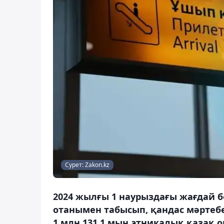
Сурет: Zakon.kz
2024 жылғы 1 наурыздағы жағдай б
отанымен табысып, қандас мәртебе
1 млн 131,1 мың этникалық қазақ 