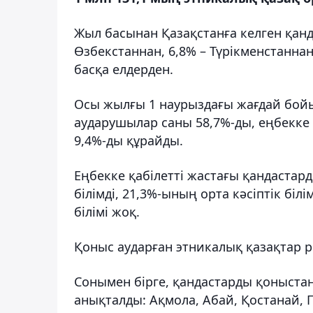
Жыл басынан Қазақстанға келген қанд
Өзбекстаннан, 6,8% – Түрікменстаннан
басқа елдерден.
Осы жылғы 1 наурыздағы жағдай бойы
аударушылар саны 58,7%-ды, еңбекке 
9,4%-ды құрайды.
Еңбекке қабілетті жастағы қандастар
білімді, 21,3%-ының орта кәсіптік біл
білімі жоқ.
Қоныс аударған этникалық қазақтар р
Сонымен бірге, қандастарды қоныстан
анықталды: Ақмола, Абай, Қостанай, 