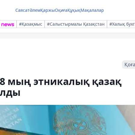
Саясат
Әлем
Қаржы
Оқиға
Құқық
Мақалалар
#Қазақмыс
#Салыстырмалы Қазақстан
#Халық бухг
Қоғ
,8 мың этникалық қазақ
алды