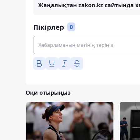
Жаңалықтан zakon.kz сайтында х
Пікірлер
0
Оқи отырыңыз