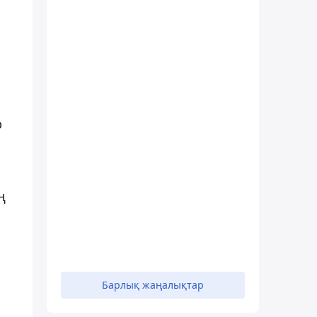
р
ң
Барлық жаңалықтар