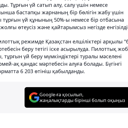
. Тұрғын үй сатып алу, салу үшін немесе
ынша бастапқы жарнаның бір бөлігін жабу үшін
 тұрғын үй құнының 50%-ы немесе бір отбасына
жолғы өтеусіз және қайтарымсыз негізде енгізілді
пилоттық режимде Қазақстан елшіліктері арқылы "
тебесін беру тетігі іске асырылуда. Пилоттық жо
, тұрғын үй беру мүмкіндіктері туралы мәселені
ей-ақ қандас мәртебесін алуға болады. Бүгінгі
рматта 6 203 өтініш қабылданды.
Google-ға қосылып,
жаңалықтарды бірінші болып оқыңыз