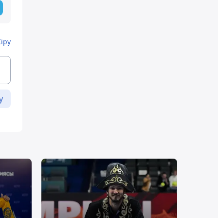
Кіру
у