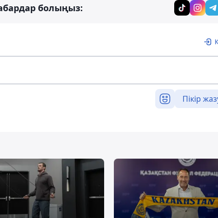
абардар болыңыз:
Пікір жаз