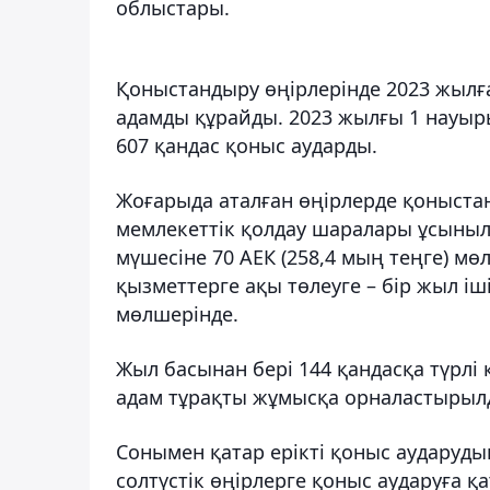
облыстары.
Қоныстандыру өңірлерінде 2023 жылға
адамды құрайды. 2023 жылғы 1 науы
607 қандас қоныс аударды.
Жоғарыда аталған өңірлерде қоныстан
мемлекеттік қолдау шаралары ұсыныла
мүшесіне 70 АЕК (258,4 мың теңге) м
қызметтерге ақы төлеуге – бір жыл іші
мөлшерінде.
Жыл басынан бері 144 қандасқа түрлі 
адам тұрақты жұмысқа орналастырыл
Сонымен қатар ерікті қоныс аударуды
солтүстік өңірлерге қоныс аударуға 