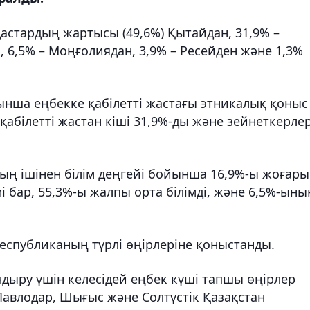
астардың жартысы (49,6%) Қытайдан, 31,9% –
, 6,5% – Моңғолиядан, 3,9% – Ресейден және 1,3%
нша еңбекке қабілетті жастағы этникалық қоныс
қабілетті жастан кіші 31,9%-ды және зейнеткерле
дың ішінен білім деңгейі бойынша 16,9%-ы жоғары
імі бар, 55,3%-ы жалпы орта білімді, және 6,5%-ыны
еспубликаның түрлі өңірлеріне қоныстанды.
дыру үшін келесідей еңбек күші тапшы өңірлер
Павлодар, Шығыс және Солтүстік Қазақстан