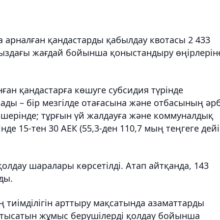
 арналған қандастарды қабылдау квотасы 2 433
рыздағы жағдай бойынша қоныстандыру өңірлерін
ған қандастарға көшуге субсидия түрінде
ды – бір мезгілде отағасына және отбасының әрб
өлшерінде; тұрғын үй жалдауға және коммуналдық
нде 15-тен 30 АЕК (55,3-ден 110,7 мың теңгеге дейі
қолдау шаралары көрсетілді. Атап айтқанда, 143
ды.
ң тиімділігін арттыру мақсатында азаматтарды
қатысатын жұмыс берушілерді қолдау бойынша