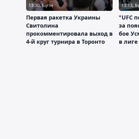
13:30, Бүгін
13:13, Б
Первая ракетка Украины
"UFC п
Свитолина
за поя
прокомментировала выход в
бое У
4-й круг турнира в Торонто
в лиге