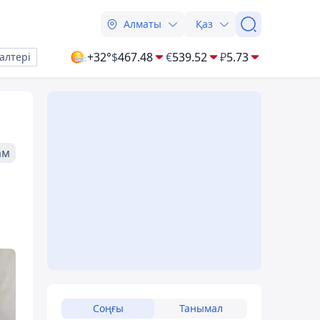
Алматы
Қаз
+32°
$
467.48
€
539.52
₽
5.73
алтері
ам
Соңғы
Танымал