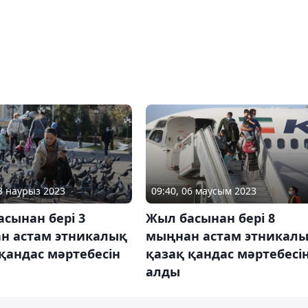
13 наурыз 2023
09:40, 06 маусым 2023
сынан бері 3
Жыл басынан бері 8
н астам этникалық
мыңнан астам этникал
қандас мәртебесін
қазақ қандас мәртебесі
алды