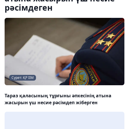
рәсімдеген
Сурет: ҚР ІІМ
Тараз қаласының тұрғыны әпкесінің атына
жасырын үш несие рәсімдеп жіберген