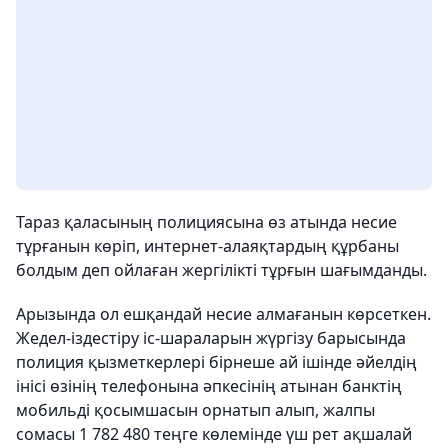
Тараз қаласының полициясына өз атында несие
тұрғанын көріп, интернет-алаяқтардың құрбаны
болдым деп ойлаған жергілікті тұрғын шағымданды.
Арызында ол ешқандай несие алмағанын көрсеткен.
Жедел-іздестіру іс-шараларын жүргізу барысында
полиция қызметкерлері бірнеше ай ішінде әйелдің
інісі өзінің телефонына әпкесінің атынан банктің
мобильді қосымшасын орнатып алып, жалпы
сомасы 1 782 480 теңге көлемінде үш рет ақшалай