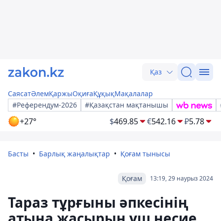
Қаз
Саясат
Әлем
Қаржы
Оқиға
Құқық
Мақалалар
#Референдум-2026
#Қазақстан мақтанышы
+27°
$
469.85
€
542.16
₽
5.78
Басты
Барлық жаңалықтар
Қоғам тынысы
Қоғам
13:19, 29 наурыз 2024
Тараз тұрғыны әпкесінің
атына жасырын үш несие