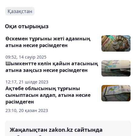
Қазақстан
Оқи отырыңыз
Өскемен тұрғыны жеті адамның
атына несие рәсімдеген
09:52, 14 сәуір 2025
Шымкентте келін қайын атасының
атына заңсыз несие рәсімдеген
12:17, 21 шілде 2023
Ақтөбе облысының тұрғыны
сыныптасын алдап, атына несие
рәсімдеген
23:10, 20 қазан 2023
Жаңалықтан zakon.kz сайтында