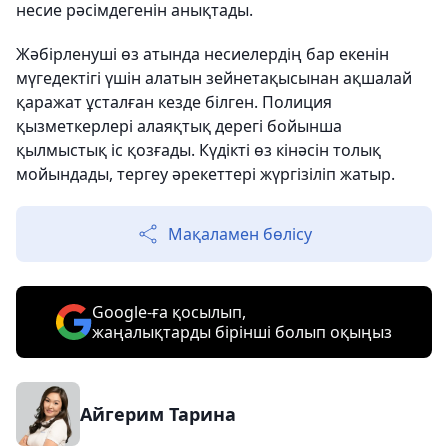
несие рәсімдегенін анықтады.
Жәбірленуші өз атында несиелердің бар екенін
мүгедектігі үшін алатын зейнетақысынан ақшалай
қаражат ұсталған кезде білген. Полиция
қызметкерлері алаяқтық дерегі бойынша
қылмыстық іс қозғады. Күдікті өз кінәсін толық
мойындады, тергеу әрекеттері жүргізіліп жатыр.
Мақаламен бөлісу
Google-ға қосылып,
жаңалықтарды бірінші болып оқыңыз
Айгерим Тарина