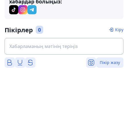
хабардар болыңыз:
Пікірлер
0
Кіру
Пікір жазу