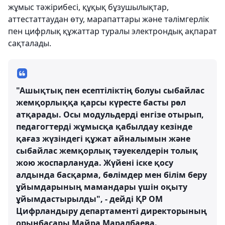
жұмыс тәжірибесі, құқық бұзушылықтар,
аттестаттаудан өту, марапаттары және тәлімгерлік
пен цифрлық құжаттар туралы электрондық ақпарат
сақталады.
"Ашықтық пен есептіліктің болуы сыбайлас
жемқорлыққа қарсы күресте басты рөл
атқарады. Осы модульдерді енгізе отырып,
педагогтерді жұмысқа қабылдау кезінде
қағаз жүзіндегі құжат айналымын және
сыбайлас жемқорлық тәуекелдерін толық
жою жоспарлануда. Жүйені іске қосу
алдында басқарма, бөлімдер мен білім беру
ұйымдарының мамандары үшін оқыту
ұйымдастырылды", - дейді ҚР ОМ
Цифрландыру департаменті директорының
орынбасары Майра Маралбаева.