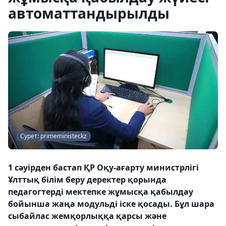
автоматтандырылды
Сурет: primeminister.kz
1 сәуірден бастап ҚР Оқу-ағарту министрлігі
Ұлттық білім беру деректер қорында
педагогтерді мектепке жұмысқа қабылдау
бойынша жаңа модульді іске қосады. Бұл шара
сыбайлас жемқорлыққа қарсы және