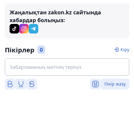
Жаңалықтан zakon.kz сайтында
хабардар болыңыз:
Пікірлер
0
Кіру
Пікір жазу