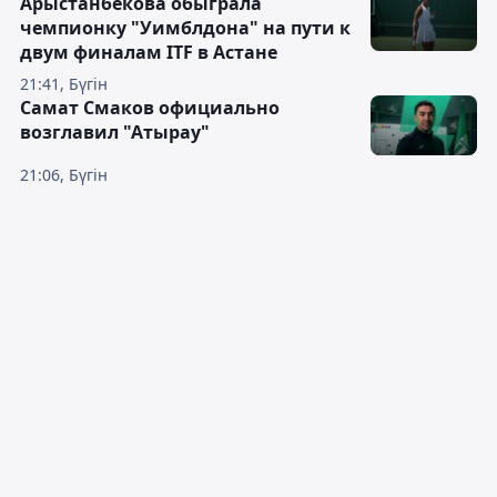
Арыстанбекова обыграла
чемпионку "Уимблдона" на пути к
двум финалам ITF в Астане
21:41, Бүгін
Самат Смаков официально
возглавил "Атырау"
21:06, Бүгін