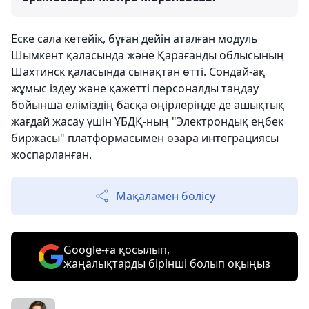
Еске сала кетейік, бұған дейін аталған модуль
Шымкент қаласында және Қарағанды облысының
Шахтинск қаласында сынақтан өтті. Сондай-ақ
жұмыс іздеу және қажетті персоналды таңдау
бойынша еліміздің басқа өңірлерінде де ашықтық
жағдай жасау үшін ҰБДҚ-ның "Электрондық еңбек
биржасы" платформасымен өзара интеграциясы
жоспарланған.
Мақаламен бөлісу
Google-ға қосылып,
жаңалықтарды бірінші болып оқыңыз