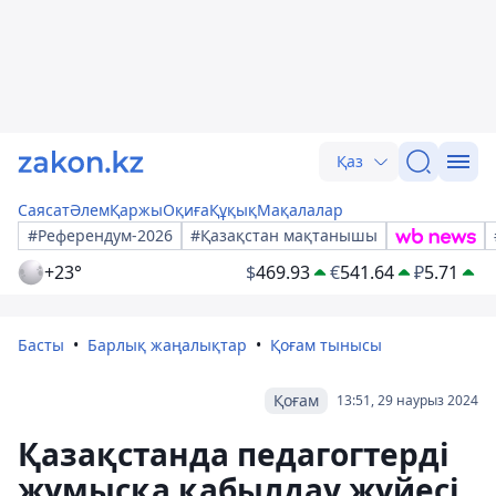
Қаз
Саясат
Әлем
Қаржы
Оқиға
Құқық
Мақалалар
#Референдум-2026
#Қазақстан мақтанышы
+23°
$
469.93
€
541.64
₽
5.71
Басты
Барлық жаңалықтар
Қоғам тынысы
Қоғам
13:51, 29 наурыз 2024
Қазақстанда педагогтерді
жұмысқа қабылдау жүйесі