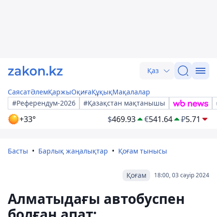
Қаз
Саясат
Әлем
Қаржы
Оқиға
Құқық
Мақалалар
#Референдум-2026
#Қазақстан мақтанышы
+33°
$
469.93
€
541.64
₽
5.71
Басты
Барлық жаңалықтар
Қоғам тынысы
Қоғам
18:00, 03 сәуір 2024
Алматыдағы автобуспен
болған апат: