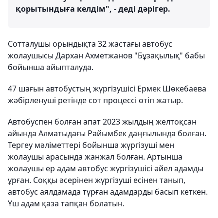
қорытындыға келдім", - деді дәрігер.
Сотталушы орындықта 32 жастағы автобус
жолаушысы Дархан Ахметжанов "Бұзақылық" бабы
бойынша айыпталуда.
47 шағын автобустың жүргізушісі Ермек Шөкебаева
жәбірленуші ретінде сот процессі өтіп жатыр.
Автобуспен болған апат 2023 жылдың желтоқсан
айында Алматыдағы Райымбек даңғылында болған.
Тергеу мәліметтері бойынша жүргізуші мен
жолаушы арасында жанжал болған. Артынша
жолаушы ер адам автобус жүргізушісі әйел адамды
ұрған. Соққы әсерінен жүргізуші есінен танып,
автобус аялдамада тұрған адамдарды басып кеткен.
Үш адам қаза тапқан болатын.