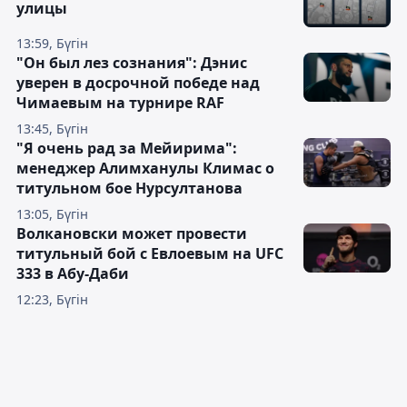
улицы
13:59, Бүгін
"Он был лез сознания": Дэнис
уверен в досрочной победе над
Чимаевым на турнире RAF
13:45, Бүгін
"Я очень рад за Мейирима":
менеджер Алимханулы Климас о
титульном бое Нурсултанова
13:05, Бүгін
Волкановски может провести
титульный бой с Евлоевым на UFC
333 в Абу-Даби
12:23, Бүгін