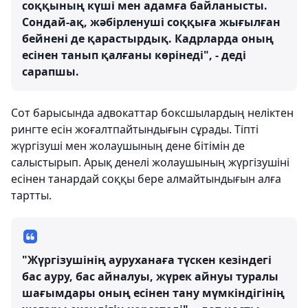
соққының күші мен адамға байланысты.
Сондай-ақ, жәбірленуші соққыға жығылған
бейнені де қарастырдық. Кадрларда оның
есінен танып қалғаны көрінеді", - деді
сарапшы.
Сот барысында адвокаттар боксшылардың неліктен
рингте есін жоғалтпайтындығын сұрады. Тіпті
жүргізуші мен жолаушының дене бітімін де
салыстырып. Арық денелі жолаушының жүргізушіні
есінен танардай соққы бере алмайтындығын алға
тартты.
"Жүргізушінің ауруханаға түскен кезіндегі
бас ауру, бас айналуы, жүрек айнуы туралы
шағымдары оның есінен тану мүмкіндігінің