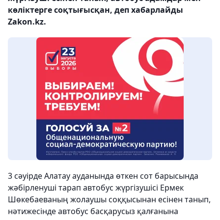
көліктерге соқтығысқан, деп хабарлайды
Zakon.kz.
3 сәуірде Алатау ауданында өткен сот барысында
жәбірленуші тарап автобус жүргізушісі Ермек
Шөкебаеваның жолаушы соққысынан есінен танып,
нәтижесінде автобус басқарусыз қалғанына