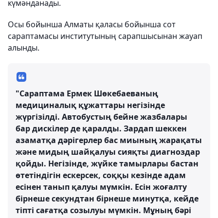
күмәнданады.
Осы бойынша Алматы қаласы бойынша сот
сараптамасы институтының сарапшысынан жауап
алынды.
"Сараптама Ермек Шөкебаеваның
медициналық құжаттары негізінде
жүргізілді. Автобустың бейне жазбалары
бар дискілер де қаралды. Зардап шеккен
азаматқа дәрігерлер бас миының жарақаты
және мидың шайқалуы сияқты диагноздар
қойды. Негізінде, жүйке тамырлары бастан
өтетіндігін ескерсек, соққы кезінде адам
есінен танып қалуы мүмкін. Есін жоғалту
бірнеше секундтан бірнеше минутқа, кейде
тіпті сағатқа созылуы мүмкін. Мұның бәрі