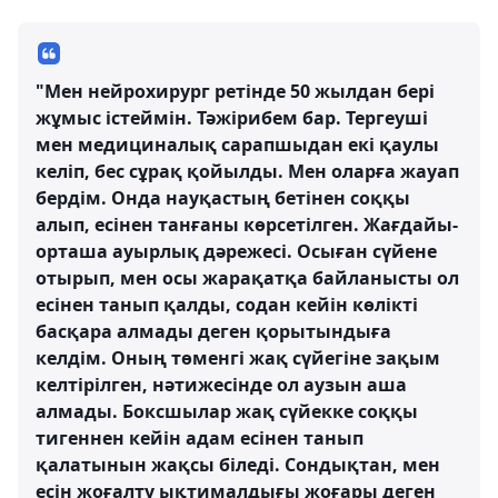
"Мен нейрохирург ретінде 50 жылдан бері
жұмыс істеймін. Тәжірибем бар. Тергеуші
мен медициналық сарапшыдан екі қаулы
келіп, бес сұрақ қойылды. Мен оларға жауап
бердім. Онда науқастың бетінен соққы
алып, есінен танғаны көрсетілген. Жағдайы-
орташа ауырлық дәрежесі. Осыған сүйене
отырып, мен осы жарақатқа байланысты ол
есінен танып қалды, содан кейін көлікті
басқара алмады деген қорытындыға
келдім. Оның төменгі жақ сүйегіне зақым
келтірілген, нәтижесінде ол аузын аша
алмады. Боксшылар жақ сүйекке соққы
тигеннен кейін адам есінен танып
қалатынын жақсы біледі. Сондықтан, мен
есін жоғалту ықтималдығы жоғары деген