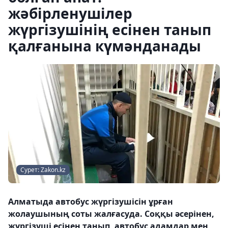
жәбірленушілер
жүргізушінің есінен танып
қалғанына күмәнданады
Сурет: Zakon.kz
Алматыда автобус жүргізушісін ұрған
жолаушының соты жалғасуда. Соққы әсерінен,
жүргізуші есінен танып, автобус адамдар мен