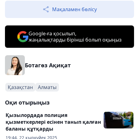
Мақаламен бөлісу
Google-ға қосылып,
жаңалықтарды бірінші болып оқыңыз
Ботагөз Ақиқат
Қазақстан
Алматы
Оқи отырыңыз
Қызылордада полиция
қызметкерлері есінен танып қалған
баланы құтқарды
19:44, 22 қыркүйек 2025