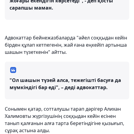
жоғары екендігін көрсетеді", - деп қосты
сарапшы маман.
Адвокаттар бейнежазбаларда "әйел соққыдан кейін
бірден құлап кетпегенін, жай ғана еңкейіп артынша
шашын түзеткенін" айтты.
"Ол шашын түзей алса, тежегішті басуға да
мүмкіндігі бар еді", – деді адвокаттар.
Сонымен қатар, сотталушы тарап дәрігер Алихан
Халимовты жүргізушінің соққыдан кейін есінен
танып қалғанын алға тарта беретіндігіне қызығып,
сұрақ астына алды.