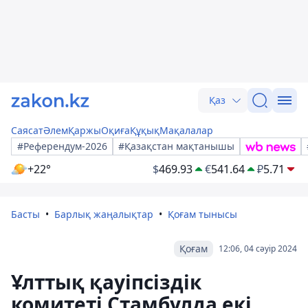
Қаз
Саясат
Әлем
Қаржы
Оқиға
Құқық
Мақалалар
#Референдум-2026
#Қазақстан мақтанышы
+22°
$
469.93
€
541.64
₽
5.71
Басты
Барлық жаңалықтар
Қоғам тынысы
Қоғам
12:06, 04 сәуір 2024
Ұлттық қауіпсіздік
комитеті Стамбулда екі