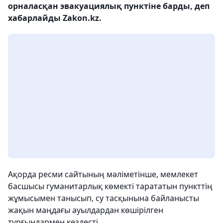
орналасқан эвакуациялық пунктіне барды, деп
хабарлайды Zakon.kz.
Ақорда ресми сайтының мәліметінше, мемлекет
басшысы гуманитарлық көмекті тарататын пункттің
жұмысымен танысып, су тасқынына байланысты
жақын маңдағы ауылдардан көшірілген
тұрғындармен кездесті.