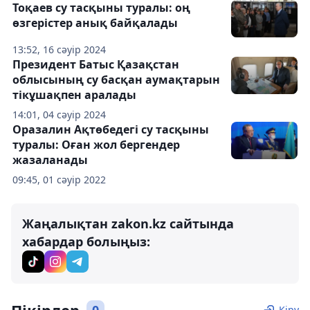
Тоқаев су тасқыны туралы: оң
өзгерістер анық байқалады
13:52, 16 сәуір 2024
Президент Батыс Қазақстан
облысының су басқан аумақтарын
тікұшақпен аралады
14:01, 04 сәуір 2024
Оразалин Ақтөбедегі су тасқыны
туралы: Оған жол бергендер
жазаланады
09:45, 01 сәуір 2022
Жаңалықтан zakon.kz сайтында
хабардар болыңыз:
Кіру