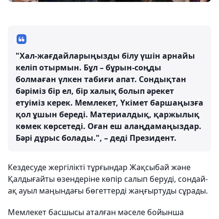
"Хал-жағдайларыңызды білу үшін арнайы
келіп отырмын. Бұл – бұрын-соңды
болмаған үлкен табиғи апат. Сондықтан
бәріміз бір ел, бір халық болып әрекет
етуіміз керек. Мемлекет, Үкімет баршаңызға
қол ұшын береді. Материалдық, қаржылық
көмек көрсетеді. Оған еш алаңдамаңыздар.
Бәрі дұрыс болады.", – деді Президент.
Кездесуде жергілікті тұрғындар Жақсыбай және
Қалдығайты өзендеріне көпір салып беруді, сондай-
ақ ауыл маңындағы бөгеттерді жаңғыртуды сұрады.
Мемлекет басшысы аталған мәселе бойынша