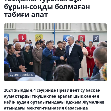
бұрын-соңды болмаған
табиғи апат
Сурет: aqorda.kz
2024 жылдың 4 сәуірінде Президент су басқан
аумақтарды тікұшақпен аралап шыққаннан
кейін аудан орталығындағы Қажым Жұмалиев
атындағы мектеп-гимназия базасында