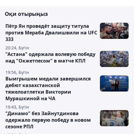
Оқи отырыңыз
Пётр Ян проведёт защиту титула
против Мераба Двалишвили на UFC
333
20:24, Бүгін
"Астана" одержала волевую победу
над "Окжетпесом" в матче КПЛ
19:56, Бүгін
Выигрышем медали завершился
дебют казахстанской
тяжелоатлетки Виктории
Мурашкиной на ЧА
19:43, Бүгін
"Динамо" без Зайнутдинова
одержало первую победу в новом
сезоне РПЛ