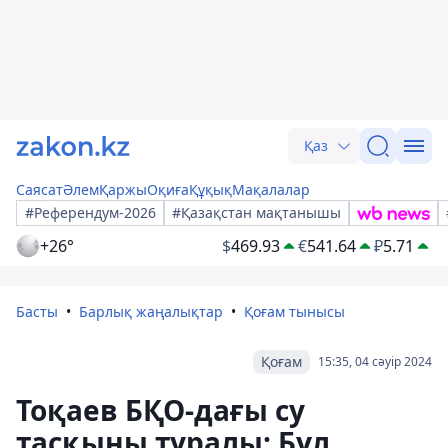
Қаз
Саясат
Әлем
Қаржы
Оқиға
Құқық
Мақалалар
#Референдум-2026
#Қазақстан мақтанышы
+26°
$
469.93
€
541.64
₽
5.71
Басты
Барлық жаңалықтар
Қоғам тынысы
Қоғам
15:35, 04 сәуір 2024
Тоқаев БҚО-дағы су
тасқыны туралы: Бұл