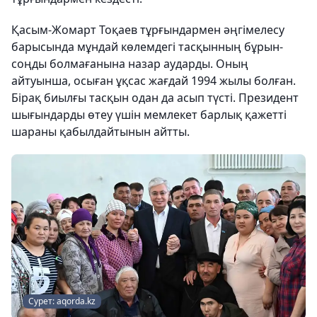
Қасым-Жомарт Тоқаев тұрғындармен әңгімелесу
барысында мұндай көлемдегі тасқынның бұрын-
соңды болмағанына назар аударды. Оның
айтуынша, осыған ұқсас жағдай 1994 жылы болған.
Бірақ биылғы тасқын одан да асып түсті. Президент
шығындарды өтеу үшін мемлекет барлық қажетті
шараны қабылдайтынын айтты.
Сурет: aqorda.kz