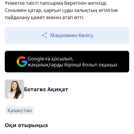
Үкіметке тиісті тапсырма беретінін жеткізді.
Сонымен қатар, қарғын суды халықтың игілігіне
пайдалану қажет екенін атап өтті.
Мақаламен бөлісу
Google-ға қосылып,
жаңалықтарды бірінші болып оқыңыз
Ботагөз Ақиқат
Қазақстан
Оқи отырыңыз