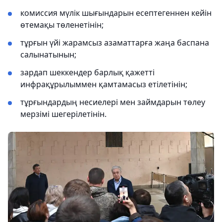
комиссия мүлік шығындарын есептегеннен кейін
өтемақы төленетінін;
тұрғын үйі жарамсыз азаматтарға жаңа баспана
салынатынын;
зардап шеккендер барлық қажетті
инфрақұрылыммен қамтамасыз етілетінін;
тұрғындардың несиелері мен займдарын төлеу
мерзімі шегерілетінін.