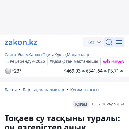
Қаз
Саясат
Әлем
Қаржы
Оқиға
Құқық
Мақалалар
#Референдум-2026
#Қазақстан мақтанышы
+23°
$
469.93
€
541.64
₽
5.71
Басты
Барлық жаңалықтар
Қоғам тынысы
Қоғам
13:52, 16 сәуір 2024
Тоқаев су тасқыны туралы:
оң өзгерістер анық