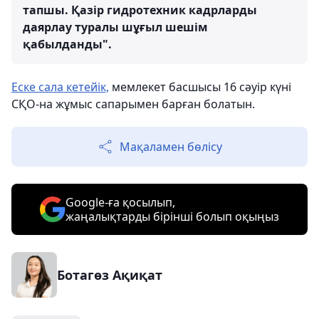
тапшы. Қазір гидротехник кадрларды
даярлау туралы шұғыл шешім
қабылданды".
Еске сала кетейік,
мемлекет басшысы 16 сәуір күні
СҚО-на жұмыс сапарымен барған болатын.
Мақаламен бөлісу
Google-ға қосылып,
жаңалықтарды бірінші болып оқыңыз
Ботагөз Ақиқат