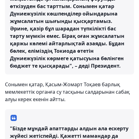
өткізуден бас тарттым. Сонымен қатар
Дүниежүзілік көшпенділер ойындарына
жұмсалатын шығынды қысқартамыз.
Әрине, қазір бұл шарадан түпкілікті бас
тарту мүмкін емес. Бірақ оған жұмсалатын
қаржы көлемі айтарлықтай азаяды. Бұдан
бөлек, еліміздің Токиода өтетін
Дүниежүзілік көрмеге қатысуына бөлінген
бюджет те қысқарады", – деді Президент.
Сонымен қатар, Қасым-Жомарт Тоқаев барлық
мемлекеттік органға су тасқыны салдарынан сабақ
алуы керек екенін айтты.
"Бізде мұндай апаттарды алдын ала ескерту
жүйесі жетіспейді. Қажетті мамандар да