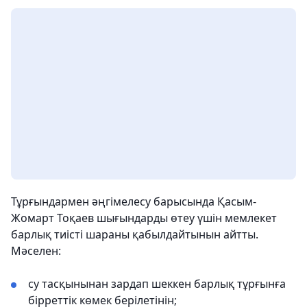
Тұрғындармен әңгімелесу барысында Қасым-
Жомарт Тоқаев шығындарды өтеу үшін мемлекет
барлық тиісті шараны қабылдайтынын айтты.
Мәселен:
су тасқынынан зардап шеккен барлық тұрғынға
бірреттік көмек берілетінін;