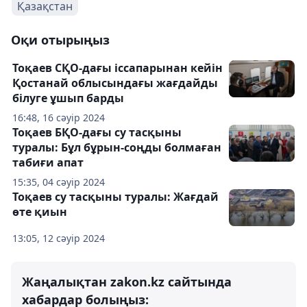
Қазақстан
Оқи отырыңыз
Тоқаев СҚО-дағы іссапарынан кейін
Қостанай облысындағы жағдайды
білуге ұшып барды
16:48, 16 сәуір 2024
Тоқаев БҚО-дағы су тасқыны
туралы: Бұл бұрын-соңды болмаған
табиғи апат
15:35, 04 сәуір 2024
Тоқаев су тасқыны туралы: Жағдай
өте қиын
13:05, 12 сәуір 2024
Жаңалықтан zakon.kz сайтында
хабардар болыңыз: