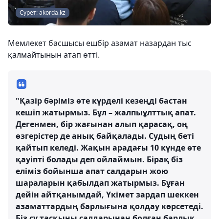
Сурет: akorda.kz
Мемлекет басшысы ешбір азамат назардан тыс
қалмайтынын атап өтті.
"Қазір бәріміз өте күрделі кезеңді бастан
кешіп жатырмыз. Бұл – жалпыұлттық апат.
Дегенмен, бір жағынан алып қарасақ, оң
өзгерістер де анық байқалады. Судың беті
қайтып келеді. Жақын арадағы 10 күнде өте
қауіпті болады деп ойлаймын. Бірақ біз
еліміз бойынша апат салдарын жою
шараларын қабылдап жатырмыз. Бұған
дейін айтқанымдай, Үкімет зардап шеккен
азаматтардың барлығына қолдау көрсетеді.
Біз су тасқыны салдарынан болған барлық