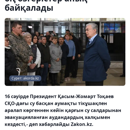
байқалады
Сурет: akorda.kz
16 сәуірде Президент Қасым-Жомарт Тоқаев
СҚО-дағы су басқан аумақты тікұшақпен
аралап көргеннен кейін қарғын су салдарынан
эвакуацияланған аудандардың халқымен
кездесті,- деп хабарлайды Zakon.kz.