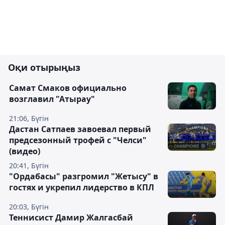
Оқи отырыңыз
Самат Смаков официально
возглавил "Атырау"
21:06, Бүгін
Дастан Сатпаев завоевал первый
предсезонный трофей с "Челси"
(видео)
20:41, Бүгін
"Ордабасы" разгромил "Жетысу" в
гостях и укрепил лидерство в КПЛ
20:03, Бүгін
Теннисист Дамир Жалгасбай