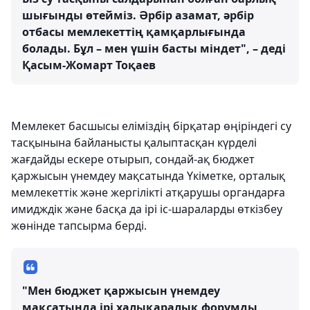
шығынды өтейміз. Әрбір азамат, әрбір
отбасы мемлекеттің қамқарлығында
болады. Бұл – мен үшін басты міндет", – деді
Қасым-Жомарт Тоқаев
Мемлекет басшысы еліміздің бірқатар өңіріндегі су
тасқынына байланысты қалыптасқан күрделі
жағдайды ескере отырып, сондай-ақ бюджет
қаржысын үнемдеу мақсатында Үкіметке, орталық
мемлекеттік және жергілікті атқарушы органдарға
имидждік және басқа да ірі іс-шараларды өткізбеу
жөнінде тапсырма берді.
"Мен бюджет қаржысын үнемдеу
мақсатында ірі халықаралық форумды