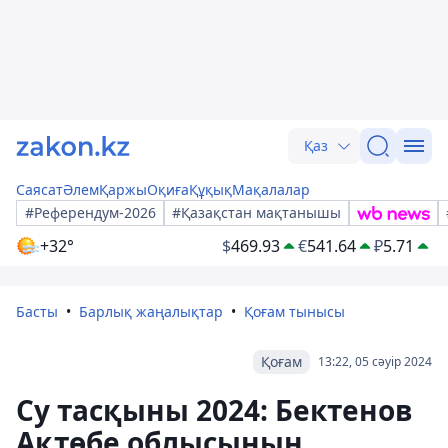
Қаз
Саясат
Әлем
Қаржы
Оқиға
Құқық
Мақалалар
#Референдум-2026
#Қазақстан мақтанышы
+32°
$
469.93
€
541.64
₽
5.71
Басты
Барлық жаңалықтар
Қоғам тынысы
Қоғам
13:22, 05 сәуір 2024
Су тасқыны 2024: Бектенов
Ақтөбе облысының