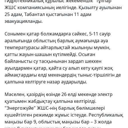
Гидротехникалық құрылыс жекеменшік "Тұлпар"
ЖШС компаниясының иелігінде. Қызылту ауылынан
25 адам, Табантал қыстағынан 11 адам
эвакуацияланды.
Сонымен қатар болжамдарға сәйкес, 5-11 сәуір
аралығында облыстың барлық аумағында ауа
температурасы айтарлықтай жылынуы мүмкін,
қатты жауын-шашын күтілмейді. Осыған
байланысты су тасқынынан зардап шеккен
ауылдармен қатар, қайта су алып кету қаупі жоқ
аймақтардағы елді мекендердің тыныс-тіршілігін де
қалпына келтіруге назар аударылды.
Мәселен, қазірдің өзінде 26 елді мекенде электр
қуатымен жабдықтау қалпына келтірілді.
"Энергожүйе" ЖШС-нің барлық бөлімшелері
күшейтілген режимде жұмыс істеуде. Республикалық
маңызы бар 9, облыстық маңызы бар – 3 жолда