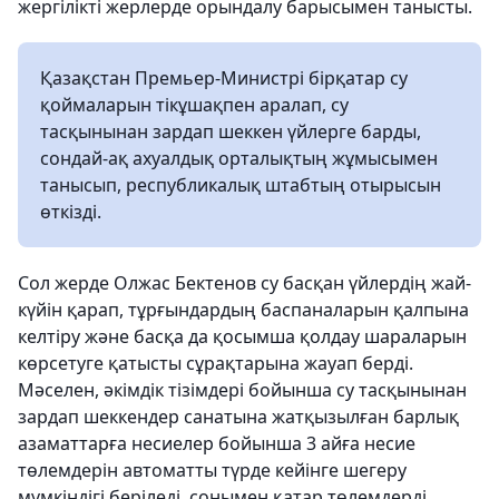
жергілікті жерлерде орындалу барысымен танысты.
Қазақстан Премьер-Министрі бірқатар су
қоймаларын тікұшақпен аралап, су
тасқынынан зардап шеккен үйлерге барды,
сондай-ақ ахуалдық орталықтың жұмысымен
танысып, республикалық штабтың отырысын
өткізді.
Сол жерде Олжас Бектенов су басқан үйлердің жай-
күйін қарап, тұрғындардың баспаналарын қалпына
келтіру және басқа да қосымша қолдау шараларын
көрсетуге қатысты сұрақтарына жауап берді.
Мәселен, әкімдік тізімдері бойынша су тасқынынан
зардап шеккендер санатына жатқызылған барлық
азаматтарға несиелер бойынша 3 айға несие
төлемдерін автоматты түрде кейінге шегеру
мүмкіндігі беріледі, сонымен қатар төлемдерді