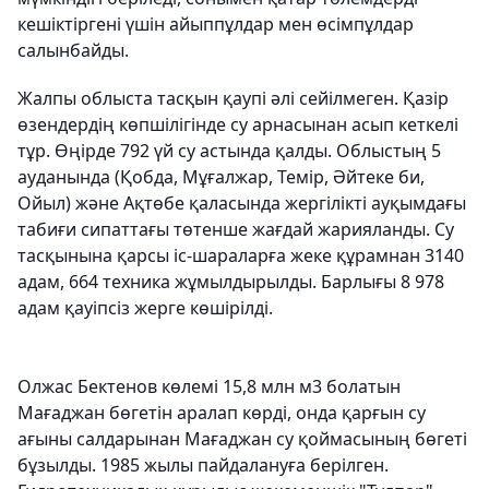
кешіктіргені үшін айыппұлдар мен өсімпұлдар
салынбайды.
Жалпы облыста тасқын қаупі әлі сейілмеген. Қазір
өзендердің көпшілігінде су арнасынан асып кеткелі
тұр. Өңірде 792 үй су астында қалды. Облыстың 5
ауданында (Қобда, Мұғалжар, Темір, Әйтеке би,
Ойыл) және Ақтөбе қаласында жергілікті ауқымдағы
табиғи сипаттағы төтенше жағдай жарияланды. Су
тасқынына қарсы іс-шараларға жеке құрамнан 3140
адам, 664 техника жұмылдырылды. Барлығы 8 978
адам қауіпсіз жерге көшірілді.
Олжас Бектенов көлемі 15,8 млн м3 болатын
Мағаджан бөгетін аралап көрді, онда қарғын су
ағыны салдарынан Мағаджан су қоймасының бөгеті
бұзылды. 1985 жылы пайдалануға берілген.