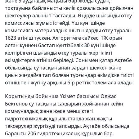
және 9 аудандық маңызы бар жолда судың
тоқтауына байланысты көлік қозғалысына қойылған
шектеулер алынып тасталды. Өңірде шығынды өтеу
комиссиясы жұмыс істейді. Үш күн ішінде
комиссияға материалдық шығындарды өтеу туралы
1623 өтініш түскен. Алгоритмге сәйкес, ТЖ орын
алған күннен бастап күнтізбелік 30 күн ішінде
келтірілген шығынды өтеу туралы жергілікті
әкімдіктерге өтініш беріледі. Сонымен қатар Ақтөбе
облысында су тасқынынан зардап шеккен және
қиын жағдайға тап болған тұрғындар әкімдікке тиісті
өтінішпен жүгіну арқылы бір реттік төлем ала алады.
Қорытынды бойынша Үкімет басшысы Олжас
Бектенов су тасқыны салдарын жойғаннан кейін
коммуналдық және жеке меншіктегі
гидротехникалық құрылыстарда жан-жақты
тексерулер жүргізуді тапсырды. Ақтөбе облысында
барлығы 206 гидротехникалық құрылыс бар.