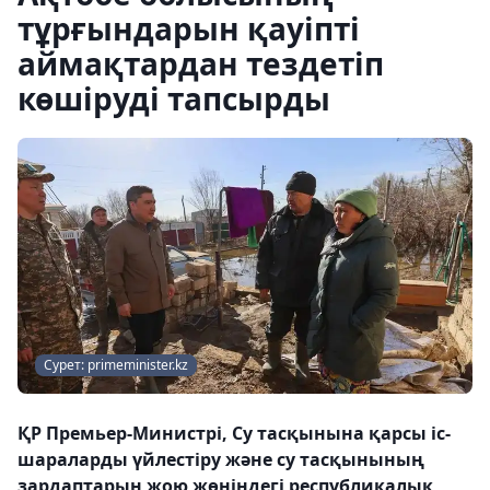
тұрғындарын қауіпті
аймақтардан тездетіп
көшіруді тапсырды
Сурет: primeminister.kz
ҚР Премьер-Министрі, Су тасқынына қарсы іс-
шараларды үйлестіру және су тасқынының
зардаптарын жою жөніндегі республикалық