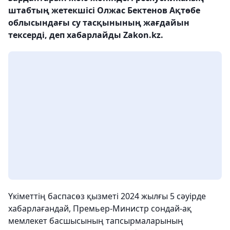
штабтың жетекшісі Олжас Бектенов Ақтөбе
облысындағы су тасқынының жағдайын
тексерді, деп хабарлайды Zakon.kz.
Үкіметтің баспасөз қызметі 2024 жылғы 5 сәуірде
хабарлағандай, Премьер-Министр сондай-ақ
мемлекет басшысының тапсырмаларының