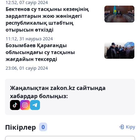
12:52, 07 сәуір 2024
Бектенов су тасқыны кезеңінің
зардаптарын жою жөніндегі
республикалық штабтың
отырысын өткізді
11:12, 31 наурыз 2024
Бозымбаев Қарағанды
облысындағы су тасқыны
жағдайын тексерді
23:06, 01 сәуір 2024
Жаңалықтан zakon.kz сайтында
хабардар болыңыз:
Пікірлер
0
Кіру