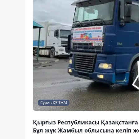
Сурет: ҚР ТЖМ
Қырғыз Республикасы Қазақстанғ
Бұл жүк Жамбыл облысына келіп жет