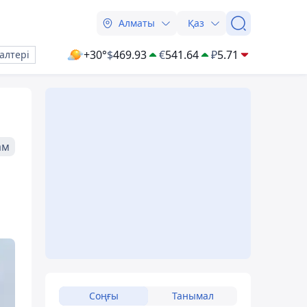
Алматы
Қаз
+30°
$
469.93
€
541.64
₽
5.71
алтері
ам
Соңғы
Танымал