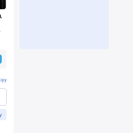
ң
р
Кіру
у