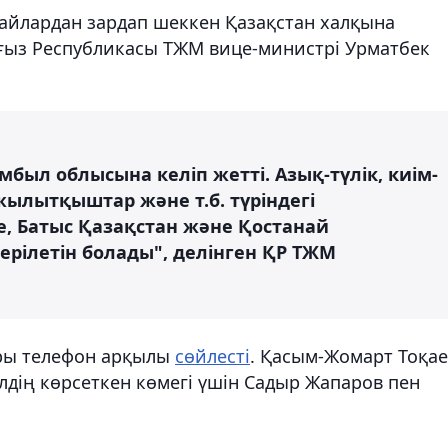
айлардан зардап шеккен Қазақстан халқына
ғыз Республикасы ТЖМ вице-министрі Урматбек
был облысына келіп жетті. Азық-түлік, киім-
ылытқыштар және т.б. түріндегі
е, Батыс Қазақстан және Қостанай
рілетін болады", делінген ҚР ТЖМ
ары телефон арқылы
сөйлесті
. Қасым-Жомарт Тоқа
дің көрсеткен көмегі үшін Садыр Жапаров пен