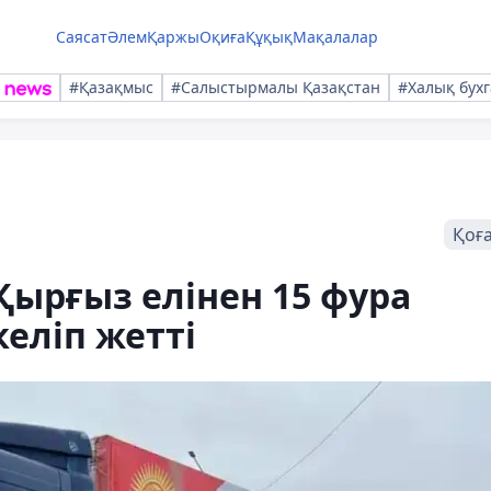
Саясат
Әлем
Қаржы
Оқиға
Құқық
Мақалалар
#Қазақмыс
#Салыстырмалы Қазақстан
#Халық бухг
Қоғ
ырғыз елінен 15 фура
еліп жетті