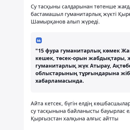
Су тасқыны салдарынан төтенше жағд
бастамашыл гуманитарлық жүкті Қыр
Шамырқанов алып жүреді.
"15 фура гуманитарлық көмек Жам
кешек, төсек-орын жабдықтары, ж
гуманитарлық жүк Атырау, Ақтөб
облыстарының тұрғындарына жібе
хабарламасында.
Айта кетсек, бүгін елдің көшбасшыл
су тасқынына байланысты бауырлас ел
Қырғызстан халқына алғыс айтты