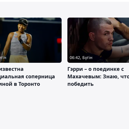
үгін
06:42, Бүгін
известна
Гэрри – о поединке с
циальная соперница
Махачевым: Знаю, что
ной в Торонто
победить