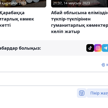
24 қыркүйек 2023
21:37, 14 маусым 2023
 Қарабаққа
Абай облысына елімізді
итарлық көмек
түкпір-түкпірінен
жетті
гуманитарлық көмекте
келіп жатыр
абардар болыңыз:
Пікір жаз