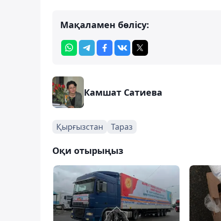
Мақаламен бөлісу:
Камшат Сатиева
Қырғызстан
Тараз
Оқи отырыңыз