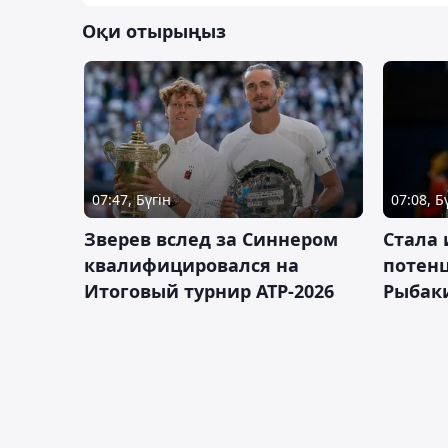
Оқи отырыңыз
07:47, Бүгін
07:08, Б
Зверев вслед за Синнером
Cтала 
квалифицировался на
потен
Итоговый турнир ATP-2026
Рыбаки