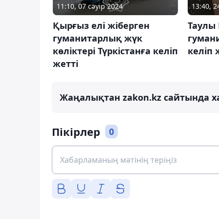
11:10, 07 сәуір 2024
13:40, 
Қырғыз елі жіберген
Таулы
гуманитарлық жүк
гуман
көліктері Түркістанға келіп
келіп 
жетті
Жаңалықтан zakon.kz сайтында х
Пікірлер
0