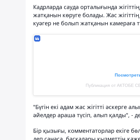
Кадрларда сауда орталығында жігітті
жатқанын көруге болады. Жас жігіттің
куәгер не болып жатқанын камераға т
Посмотреть
Публикация от АКТОБЕ С
"Бүгін екі адам жас жігітті әскерге ал
әйелдер араша түсіп, алып қалды", - д
Бір қызығы, комментаторлар екіге бөл
деп санаса, басқалары қызметтің қажет