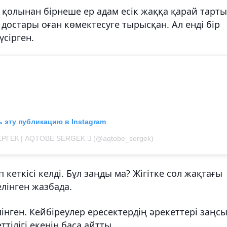
ң қолынан бірнеше ер адам есік жаққа қарай тарт
 достары оған көмектесуге тырысқан. Ал енді бір
үсірген.
 эту публикацию в Instagram
ЕРГЕК | AQTOBE SERGEK  (@aqtobe_sergek)
ып кеткісі келді. Бұл заңды ма? Жігітке сол жақтағы
елінген жазбада.
інген. Кейбіреулер ересектердің әрекеттері заңс
тілігі екенін баса айтты.