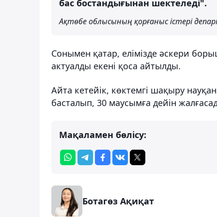
бас бостандығынан шектеледі".
Ақтөбе облысының қорғаныс істері депа
Сонымен қатар, елімізде әскери боры
актуалды екені қоса айтылды.
Айта кетейік, көктемгі шақыру науқа
басталып, 30 маусымға дейін жалғаса
Мақаламен бөлісу:
Ботагөз Ақиқат