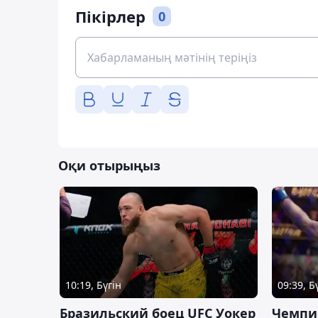
Пікірлер
0
Оқи отырыңыз
10:19, Бүгін
09:39, Б
Бразильский боец UFC Уокер
Чемпи