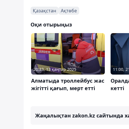
Қазақстан
Ақтөбе
Оқи отырыңыз
20:33, 13 қаңтар 2025
11:00, 
Алматыда троллейбус жас
Оралда
жігітті қағып, мерт етті
кетті
Жаңалықтан zakon.kz сайтында х