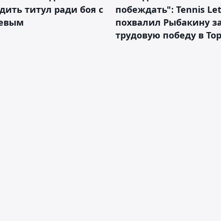
дить титул ради боя с
побеждать": Tennis Let
евым
похвалил Рыбакину з
трудовую победу в То