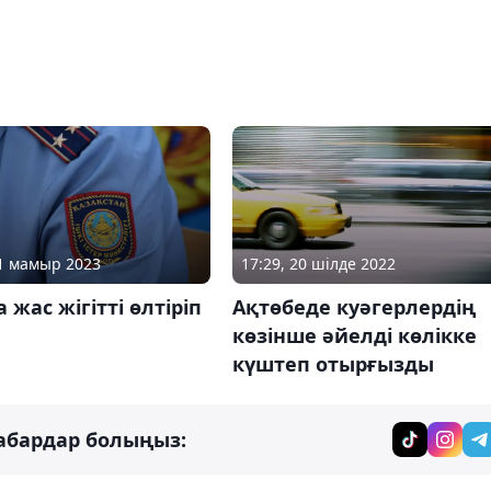
21 мамыр 2023
17:29, 20 шілде 2022
 жас жігітті өлтіріп
Ақтөбеде куәгерлердің
көзінше әйелді көлікке
күштеп отырғызды
абардар болыңыз: