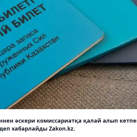
кеннен әскери комиссариатқа қалай алып кетпе
 деп хабарлайды Zakon.kz.