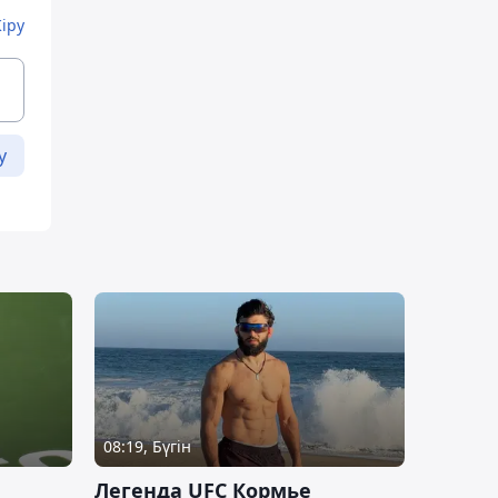
Кіру
у
08:19, Бүгін
Легенда UFC Кормье