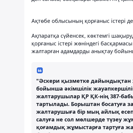
Ақтөбе облысының қорғаныс істері д
Ақпаратқа сүйенсек, көктемгі шақыр
қорғаныс істері жөніндегі басқармасы
жалтарған адамдарды анықтау бойынша
"Әскери қызметке дайындықтан ж
бойынша әкімшілік жауапкершілі
жалтарушылар ҚР ҚК-нің 387-ба
тартылады. Борыштан босатуға з
жалтарушыға бір мың айлық есеп
салуға не сол мөлшерде түзеу жұ
қоғамдық жұмыстарға тартуға жа