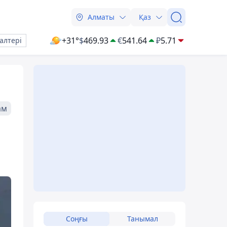
Алматы
Қаз
+31°
$
469.93
€
541.64
₽
5.71
алтері
ам
Соңғы
Танымал