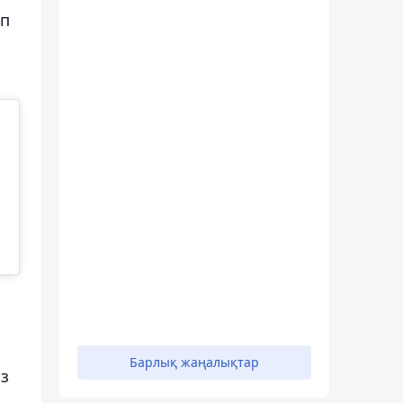
ып
Барлық жаңалықтар
ыз