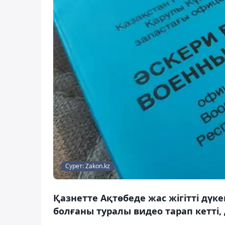
Сурет: Zakon.kz
Қазнетте Ақтөбеде жас жігітті дү
болғаны туралы видео тарап кетті,