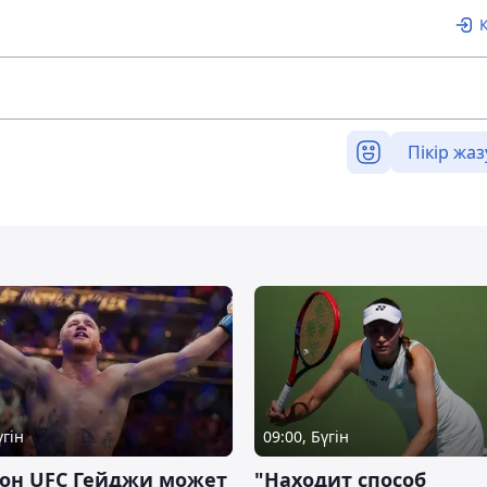
Пікір жаз
үгін
09:00, Бүгін
он UFC Гейджи может
"Находит способ