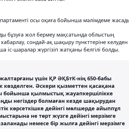
епартаменті осы оқиға бойынша мәлімдеме жасад
уды бұзуға жол бермеу мақсатында облыстың
 хабарлау, сондай-ақ шақыру пункттеріне келуден
 іс-шаралар жүргізіп жатқаны белгілі болды.
алтарғаны үшін ҚР ӘҚБтК-нің 650-бабы
к көзделген. Әскери қызметтен қасақана
бы бойынша қылмыстық жауапкершілікке
аңды негіздер болмаған кезде шақырудан
тік көрсеткішке дейінгі мөлшерде айыппұл
мыстарына не төрт жүзге дейінгі мерзімге
заланады немесе бір жылға дейінгі мерзімге