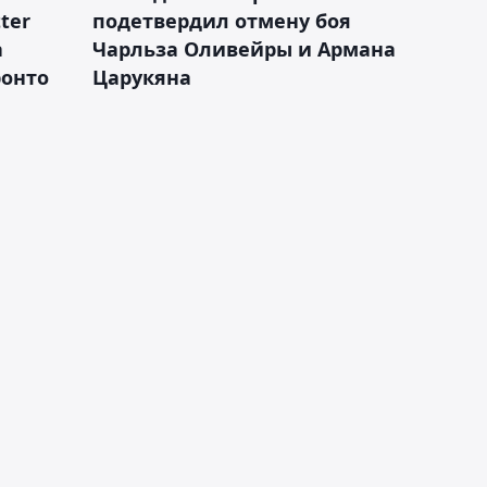
ter
подетвердил отмену боя
а
Чарльза Оливейры и Армана
ронто
Царукяна