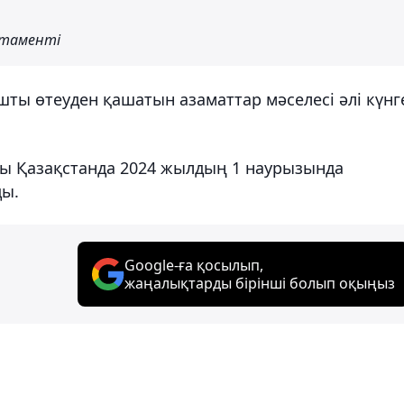
ртаменті
шты өтеуден қашатын азаматтар мәселесі әлі күнг
ны Қазақстанда 2024 жылдың 1 наурызында
ды.
Google-ға қосылып,
жаңалықтарды бірінші болып оқыңыз