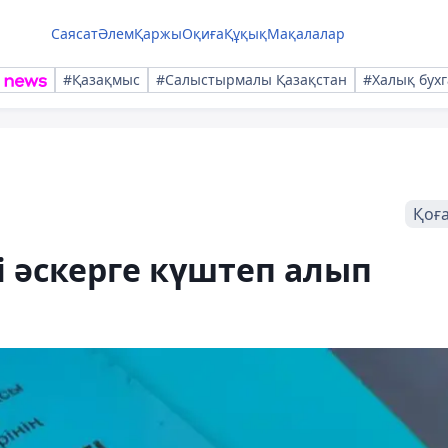
Саясат
Әлем
Қаржы
Оқиға
Құқық
Мақалалар
#Қазақмыс
#Салыстырмалы Қазақстан
#Халық бухг
Қоғ
і әскерге күштеп алып