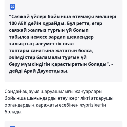
"Саяжай үйлері бойынша өтемақы мөлшері
100 АЕК дейін құрайды. Бұл ретте, егер
саяжай жалғыз тұрғын үй болып
табылса немесе зардап шеккендер
халықтың әлеуметтік осал
топтары санатына жататын болса,
әкімдіктер баламалы тұрғын үй
беру мүмкіндігін қарастыратын болады", -
дейді Арай Дәулетқызы.
Сондай-ақ ауыл шаруашылығы жануарлары
бойынша шығындарды өтеу жергілікті атқарушы
органдардың қаражаты есебінен жүргізілетін
болады.