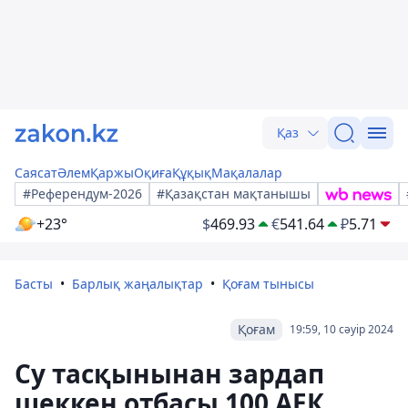
Қаз
Саясат
Әлем
Қаржы
Оқиға
Құқық
Мақалалар
#Референдум-2026
#Қазақстан мақтанышы
+23°
$
469.93
€
541.64
₽
5.71
Басты
Барлық жаңалықтар
Қоғам тынысы
Қоғам
19:59, 10 сәуір 2024
Су тасқынынан зардап
шеккен отбасы 100 АЕК