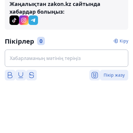
Жаңалықтан zakon.kz сайтында
хабардар болыңыз:
Пікірлер
0
Кіру
Пікір жазу