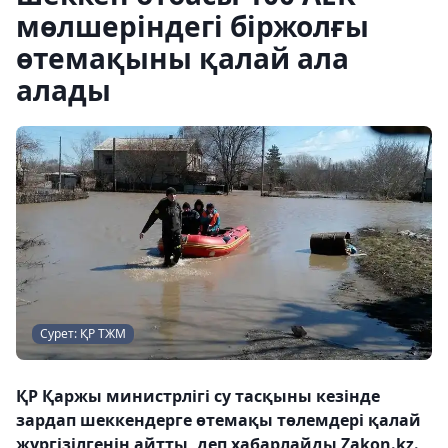
мөлшеріндегі біржолғы
өтемақыны қалай ала
алады
Сурет: ҚР ТЖМ
ҚР Қаржы министрлігі су тасқыны кезінде
зардап шеккендерге өтемақы төлемдері қалай
жүргізілгенін айтты, деп хабарлайды Zakon.kz.