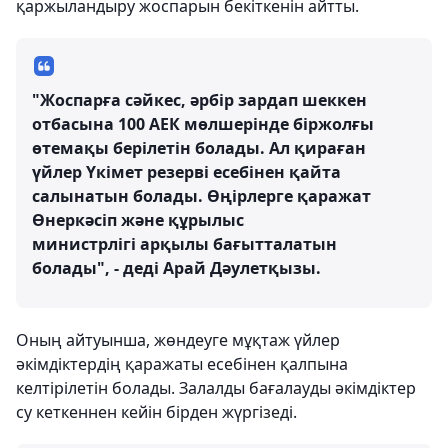
қаржыландыру жоспарын бекіткенін айтты.
"Жоспарға сәйкес, әрбір зардап шеккен
отбасына 100 АЕК мөлшерінде біржолғы
өтемақы берілетін болады. Ал қираған
үйлер Үкімет резерві есебінен қайта
салынатын болады. Өңірлерге қаражат
Өнеркәсіп және құрылыс
министрлігі арқылы бағытталатын
болады", - деді Арай Дәулетқызы.
Оның айтуынша, жөндеуге мұқтаж үйлер
әкімдіктердің қаражаты есебінен қалпына
келтірілетін болады. Залалды бағалауды әкімдіктер
су кеткеннен кейін бірден жүргізеді.