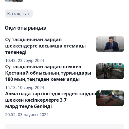
Қазақстан
Оқи отырыңыз
Су тасқынынан зардап
шеккендерге қосымша өтемақы
төленеді
10:43, 23 сәуір 2024
Су тасқынынан зардап шеккен
Қостанай облысының тұрғындары
180 мың теңгеден көмек алды
14:13, 10 сәуір 2024
Алматыда тәртіпсіздіктерден зардап
шеккен кәсіпкерлерге 3,7
млрд теңге бөлінді
20:52, 03 наурыз 2022