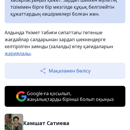
хабарласуыңыз қажет. Зардап шеккен мүліктің
тізімімен бірге бір мезгілде құқық белгілейтін
құжаттардың көшірмелері болған жөн.
Алдында Үкімет табиғи сипаттағы төтенше
жағдайлар салдарынан зардап шеккендерге
келтірілген зиянды (залалды) өтеу қағидаларын
жариялады
.
Мақаламен бөлісу
Google-ға қосылып,
жаңалықтарды бірінші болып оқыңыз
Камшат Сатиева