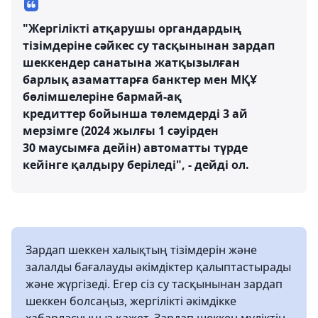
"Жергілікті атқарушы органдардың
тізімдеріне сәйкес су тасқынынан зардап
шеккендер санатына жатқызылған
барлық азаматтарға банктер мен МҚҰ
бөлімшелеріне бармай-ақ
кредиттер бойынша төлемдерді 3 ай
мерзімге (2024 жылғы 1 сәуірден
30 маусымға дейін) автоматты түрде
кейінге қалдыру беріледі", - дейді ол.
Зардап шеккен халықтың тізімдерін және
залалды бағалауды әкімдіктер қалыптастырады
және жүргізеді. Егер сіз су тасқынынан зардап
шеккен болсаңыз, жергілікті әкімдікке