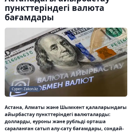
пункттеріндегі валюта
бағамдары
Сурет: Zakon.kz
Астана, Алматы және Шымкент қалаларындағы
айырбастау пункттеріндегі валюталарды:
долларды, еуроны және рубльді орташа
сараланған сатып алу-сату бағамдары, сондай-