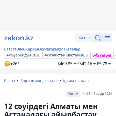
Қаз
Саясат
Әлем
Қаржы
Оқиға
Құқық
Мақалалар
#Референдум-2026
#Қазақстан мақтанышы
+26°
$
469.85
€
542.16
₽
5.78
Басты
Барлық жаңалықтар
Қоғам тынысы
Қоғам
11:18, 12 сәуір 2024
12 сәуірдегі Алматы мен
Астанадағы айырбастау