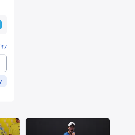
Кіру
у