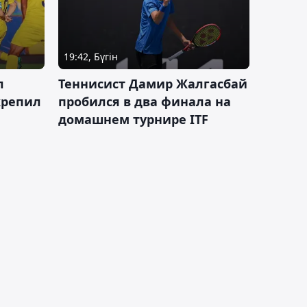
19:42, Бүгін
л
Теннисист Дамир Жалгасбай
крепил
пробился в два финала на
домашнем турнире ITF