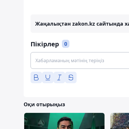
Жаңалықтан zakon.kz сайтында х
Пікірлер
0
Оқи отырыңыз