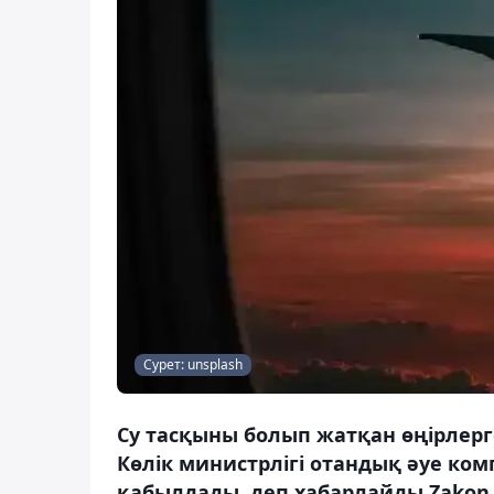
Сурет: unsplash
Су тасқыны болып жатқан өңірлер
Көлік министрлігі отандық әуе ко
қабылдады, деп хабарлайды Zakon.