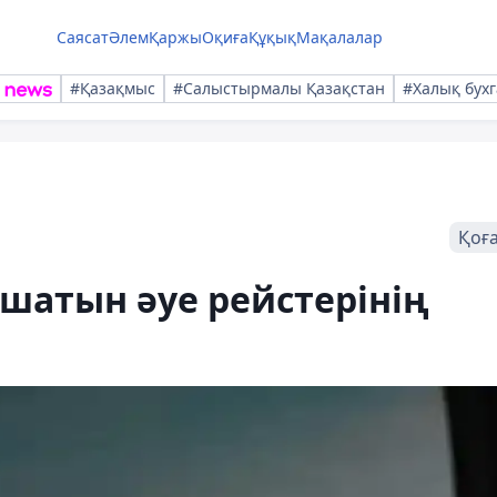
Саясат
Әлем
Қаржы
Оқиға
Құқық
Мақалалар
#Қазақмыс
#Салыстырмалы Қазақстан
#Халық бухг
Қоғ
шатын әуе рейстерінің