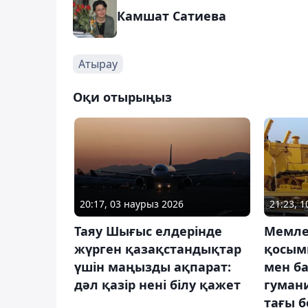
Камшат Сатиева
Атырау
Оқи отырыңыз
20:17, 03 наурыз 2026
21:23, 1
Таяу Шығыс елдерінде
Мемле
жүрген қазақстандықтар
қосым
үшін маңызды ақпарат:
мен ба
дәл қазір нені білу қажет
гуман
тағы б