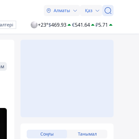
Алматы
Қаз
+23°
$
469.93
€
541.64
₽
5.71
алтері
ам
Соңғы
Танымал