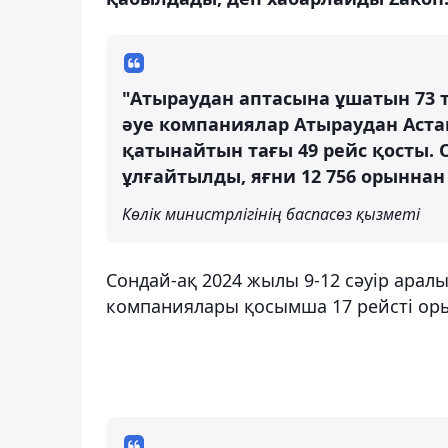
"Атыраудан аптасына ұшатын 73 
әуе компаниялар Атыраудан Аста
қатынайтын тағы 49 рейс қосты
ұлғайтылды, яғни 12 756 орыннан 
Көлік министрлігінің баспасөз қызметі
Сондай-ақ 2024 жылы 9-12 сәуір аралығ
компаниялары қосымша 17 рейсті ор