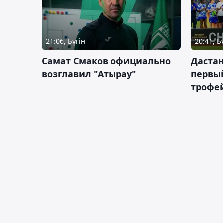
21:06, Бүгін
20:41, Б
Самат Смаков официально
Дастан
возглавил "Атырау"
первы
трофей