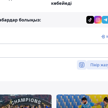
көбейеді
абардар болыңыз:
Пікір жаз