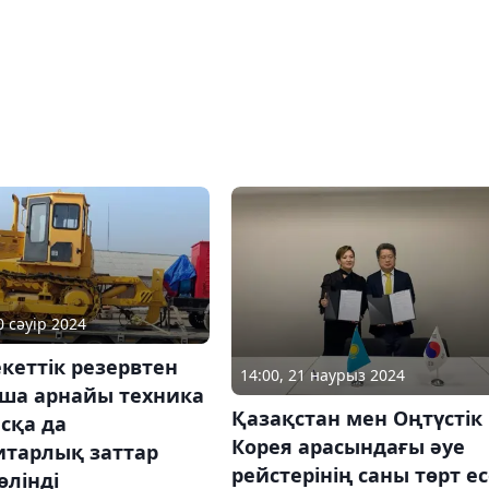
0 сәуір 2024
кеттік резервтен
14:00, 21 наурыз 2024
ша арнайы техника
Қазақстан мен Оңтүстік
сқа да
Корея арасындағы әуе
итарлық заттар
рейстерінің саны төрт е
өлінді