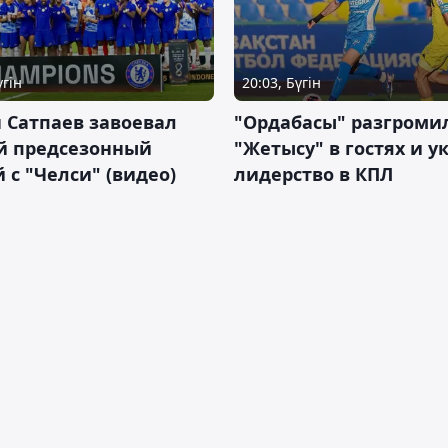
үгін
20:03, Бүгін
 Сатпаев завоевал
"Ордабасы" разгроми
й предсезонный
"Жетысу" в гостях и у
 с "Челси" (видео)
лидерство в КПЛ