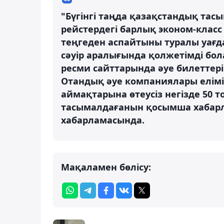
"Бүгінгі таңда қазақстандық та
рейстердегі барлық эконом-класс
теңгеден аспайтыны туралы уағда
сәуір аралығында қолжетімді б
ресми сайттарында әуе билеттері
Отандық әуе компаниялары елімі
аймақтарына өтеусіз негізде 50 
тасымалдағанын қосымша хабарл
хабарламасында.
Мақаламен бөлісу: