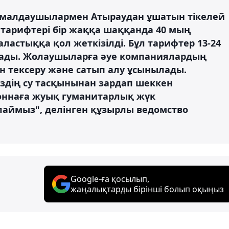
сымалдаушылармен Атыраудан ұшатын тікелей
 тарифтері бір жаққа шаққанда 40 мың
ластыққа қол жеткізілді. Бұл тарифтер 13-24
олады. Жолаушыларға әуе компаниялардың
н тексеру және сатып алу ұсынылады.
здің су тасқынынан зардап шеккен
тоннаға жуық гуманитарлық жүк
аймыз", делінген құзырлы ведомство
Google-ға қосылып,
жаңалықтарды бірінші болып оқыңыз