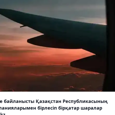
ге байланысты Қазақстан Республикасының
мпанияларымен бірлесіп бірқатар шаралар
kz.