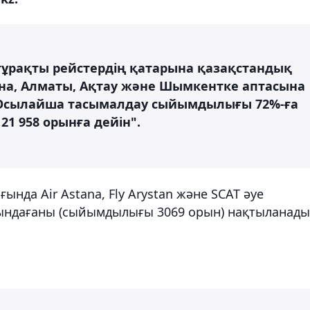
тұрақты рейстердің қатарына қазақстандық
на, Алматы, Ақтау және Шымкентке аптасына
. Осылайша тасымалдау сыйымдылығы 72%-ға
21 958 орынға дейін".
ында Air Astana, Fly Arystan және SCAT әуе
ындағаны (сыйымдылығы 3069 орын) нақтыланады