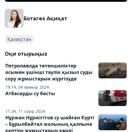
Ботагөз Ақиқат
Қазақстан
Оқи отырыңыз
Петропавлда төтеншеліктер
осымен үшінші тәулік қызыл суды
сору жұмыстарын жүргізуде
19:14, 04 мамыр 2024
Атбасарды су басты
11:34, 11 сәуір 2024
Нұржан Нұржігітов су шайған Күрті
– Бұрылбайтал жолының қалпына
келтіру жұмыстарын көрді