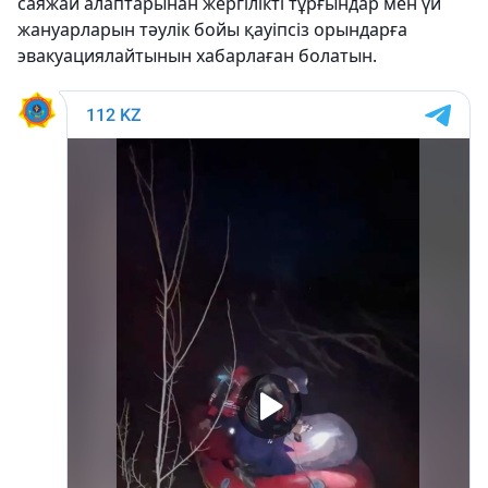
саяжай алаптарынан жергілікті тұрғындар мен үй
жануарларын тәулік бойы қауіпсіз орындарға
эвакуациялайтынын хабарлаған болатын.