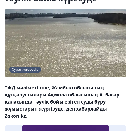
Сурет: wikipedia
ТЖД мәліметінше, Жамбыл облысының
құтқарушылары Ақмола облысының Атбасар
қаласында тәулік бойы еріген суды бұру
жұмыстарын жүргізуде, деп хабарлайды
Zakon.kz.