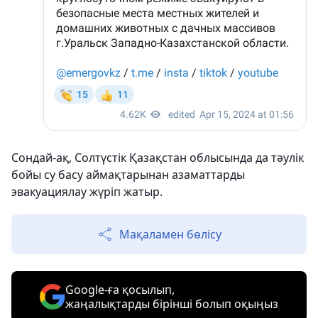
Сондай-ақ, Солтүстік Қазақстан облысында да тәулік
бойы су басу аймақтарынан азаматтарды
эвакуациялау жүріп жатыр.
Мақаламен бөлісу
Google-ға қосылып,
жаңалықтарды бірінші болып оқыңыз