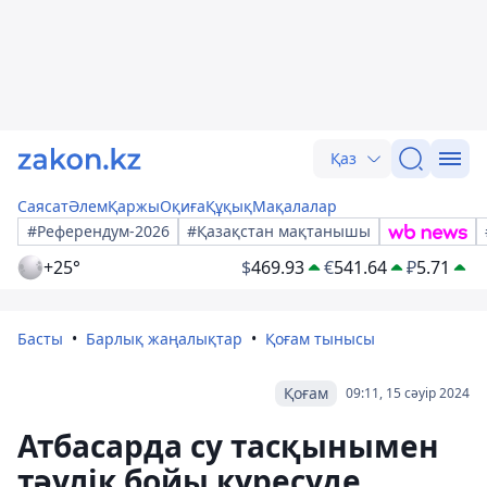
Қаз
Саясат
Әлем
Қаржы
Оқиға
Құқық
Мақалалар
#Референдум-2026
#Қазақстан мақтанышы
+25°
$
469.93
€
541.64
₽
5.71
Басты
Барлық жаңалықтар
Қоғам тынысы
Қоғам
09:11, 15 сәуір 2024
Атбасарда су тасқынымен
тәулік бойы күресуде