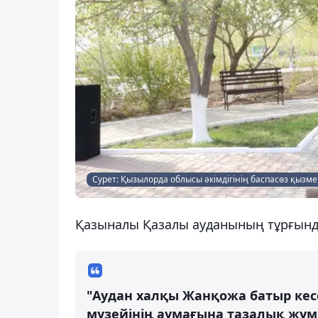
Сурет: Қызылорда облысы әкімдігінің баспасөз қызме
Қазыналы Қазалы ауданының тұрғында
"Аудан халқы Жанқожа батыр кес
музейінің аумағына тазалық жұм