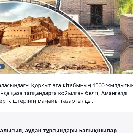
ті
аласындағы Қорқыт ата кітабының 1300 жылдығы
нда қаза тапқандарға қойылған белгі, Амангелді
ерткіштерінің маңайы тазартылды.
тсалысып, аудан тұрғындары Балықшылар