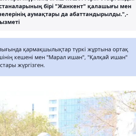
станаларының бірі "Жанкент" қалашығы мен
енелерінің аумақтары да абаттандырылды.",-
қызметі
алығында қармақшылықтар түркі жұртына ортақ
шінің кешені мен "Марал ишан", "Қалқай ишан"
стары жүргізген.