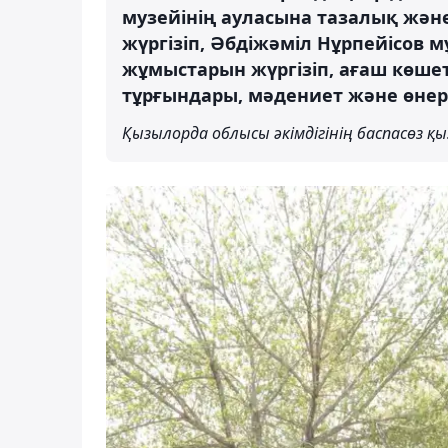
музейінің ауласына тазалық жә
жүргізіп, Әбдіжәміл Нұрпейісов 
жұмыстарын жүргізіп, ағаш көше
тұрғындары, мәдениет және өнер
Қызылорда облысы әкімдігінің баспасөз қ