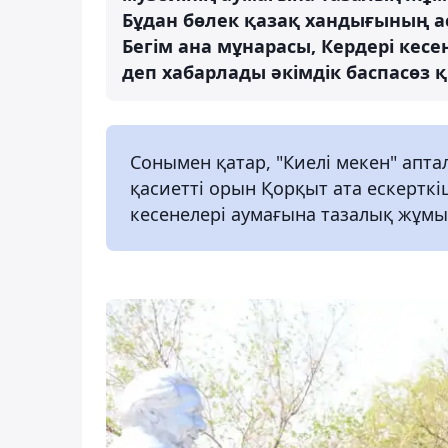
Бұдан бөлек қазақ хандығының а
Бегім ана мұнарасы, Кердері кес
деп хабарлады әкімдік баспасөз 
Сонымен қатар, "Киелі мекен" апт
қасиетті орын Қорқыт ата ескерткі
кесенелері аумағына тазалық жұмы