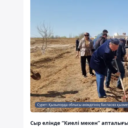
Сурет: Қызылорда облысы әкімдігінің баспасөз қызме
Сыр елінде “Киелі мекен” апталығы