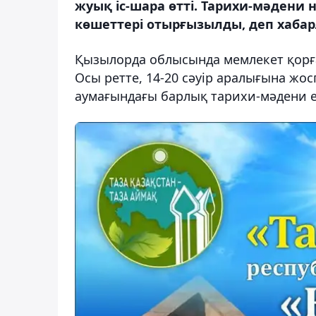
жуық іс-шара өтті. Тарихи-мәдени
көшеттері отырғызылды, деп хабар
Қызылорда облысында мемлекет қорға
Осы ретте, 14-20 сәуір аралығына жо
аумағындағы барлық тарихи-мәдени 