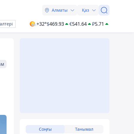
Алматы
Қаз
+32°
$
469.93
€
541.64
₽
5.71
алтері
ам
Соңғы
Танымал