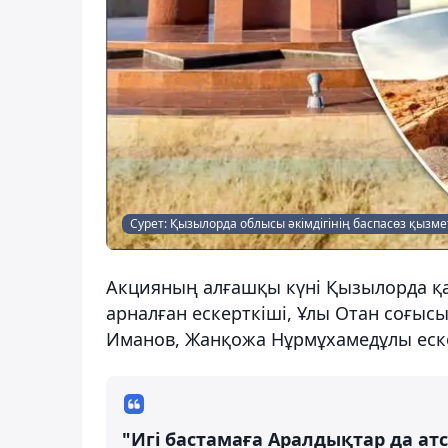
Сурет: Қызылорда облысы әкімдігінің баспасөз қызме
Акцияның алғашқы күні Қызылорда қ
арналған ескерткіші, Ұлы Отан соғысы
Иманов, Жанқожа Нұрмұхамедұлы еск
"Игі бастамаға Аралдықтар да а