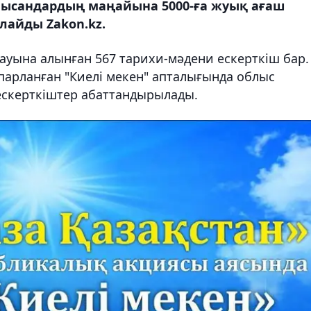
 нысандардың маңайына 5000-ға жуық ағаш
лайды Zakon.kz.
уына алынған 567 тарихи-мәдени ескерткіш бар.
спарланған "Киелі мекен" апталығында облыс
ескерткіштер абаттандырылады.