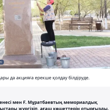
ті
ры да акцияға ерекше қолдау білдіруде.
енесі мен Ғ. Мұратбаевтың мемориалдық
ыстары жүргізіп, ағаш көшеттерін отырғызды.