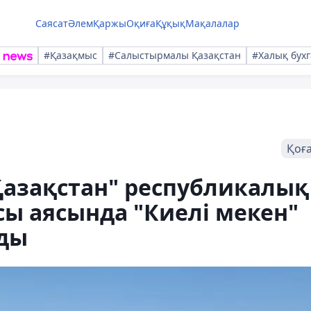
Саясат
Әлем
Қаржы
Оқиға
Құқық
Мақалалар
#Қазақмыс
#Салыстырмалы Қазақстан
#Халық бухг
Қоғ
 Қазақстан" республикалық
ы аясында "Киелі мекен"
лды