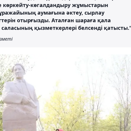
не көркейту-көгалдандыру жұмыстарын
мұражайының аумағына әктеу, сырлау
ттерін отырғызды. Аталған шараға қала
 саласының қызметкерлері белсенді қатысты.
ызметі