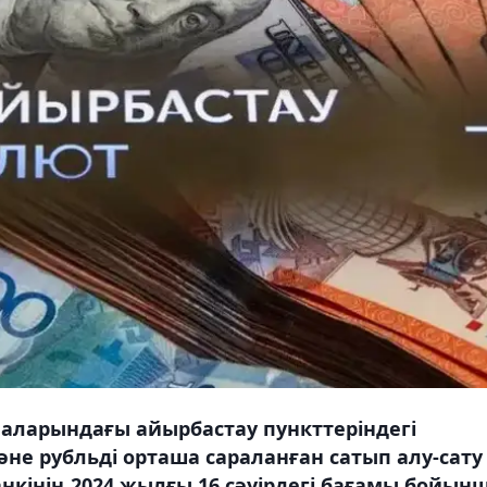
аларындағы айырбастау пункттеріндегі
не рубльді орташа сараланған сатып алу-сату
нкінің 2024 жылғы 16 сәуірдегі бағамы бойын