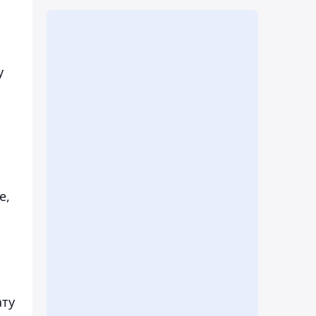
у
е,
ату