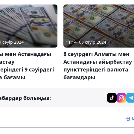
9 сәуір 2024
11:14, 08 сәуір 2024
ы мен Астанадағы
8 сәуірдегі Алматы мен
астау
Астанадағы айырбастау
еріндегі 9 сәуірдегі
пункттеріндегі валюта
а бағамы
бағамдары
абардар болыңыз: