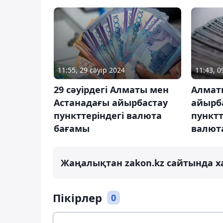
11:55, 29 сәуір 2024
11:43, 0
29 сәуірдегі Алматы мен
Алмат
Астанадағы айырбастау
айырб
пункттеріндегі валюта
пунктт
бағамы
валют
Жаңалықтан zakon.kz сайтында х
Пікірлер
0