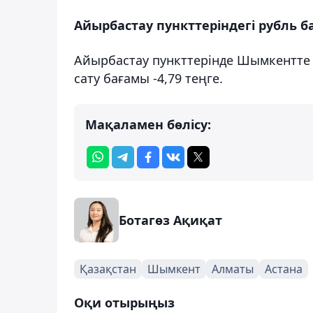
Айырбастау пункттеріндегі рубль 
Айырбастау пункттерінде Шымкентте р
сату бағамы -4,79 теңге.
Мақаламен бөлісу:
Ботагөз Ақиқат
Қазақстан
Шымкент
Алматы
Астана
Оқи отырыңыз