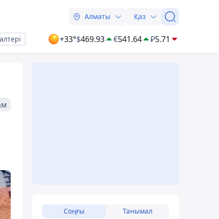
Алматы
Қаз
+33°
$
469.93
€
541.64
₽
5.71
алтері
ам
Соңғы
Танымал