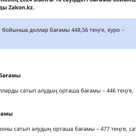
ы Zakon.kz.
і бойынша доллар бағамы 448,56 теңге, еуро –
 бағамы
лларды сатып алудың орташа бағамы – 446 теңге,
ағамы
роны сатып алудың орташа бағамы – 477 теңге, са