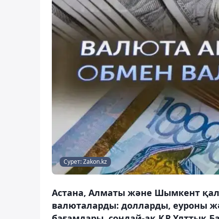
Сурет: Zakon.kz
Астана, Алматы және Шымкент қал
валюталарды: долларды, еуроны жә
бағамдары, сондай-ақ ҚР Ұлттық Ба