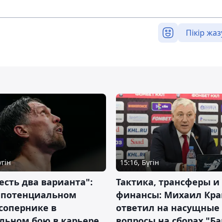
Пікір жаз
үгін
15:16, Бүгін
 есть два варианта":
Тактика, трансферы и
о потенциальном
финансы: Михаил Кра
сопернике в
ответил на насущные
льном бою в карьере
вопросы на сборах "Б