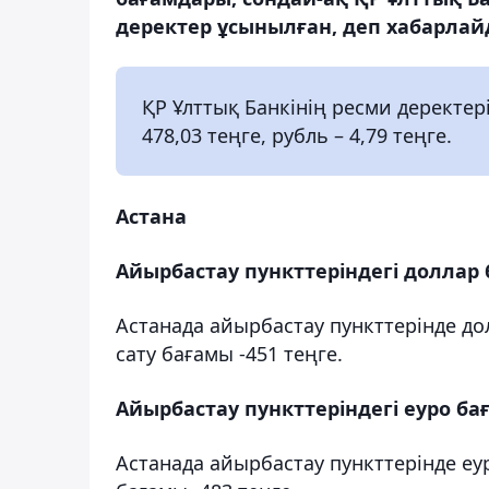
деректер ұсынылған, деп хабарлайд
ҚР Ұлттық Банкінің ресми деректер
478,03 теңге, рубль – 4,79 теңге.
Астана
Айырбастау пункттеріндегі доллар
Астанада айырбастау пункттерінде до
сату бағамы -451 теңге.
Айырбастау пункттеріндегі еуро б
Астанада айырбастау пункттерінде еу