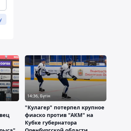
у
14:36, Бүгін
"Кулагер" потерпел крупное
вец
фиаско против "АКМ" на
Кубке губернатора
арыса"
Оренбургской области