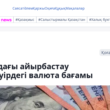
Саясат
Әлем
Қаржы
Оқиға
Құқық
Мақалалар
#Қазақмыс
#Салыстырмалы Қазақстан
#Халық бухг
Қоғ
дағы айырбастау
әуірдегі валюта бағамы