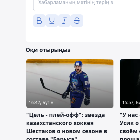
Оқи отырыңыз
16:42, Бүгін
15:57, Б
"Цель - плей-офф": звезда
"У нас
казахстанского хоккея
Усик 
Шестаков о новом сезоне в
своём 
составе "Барыса"
проща