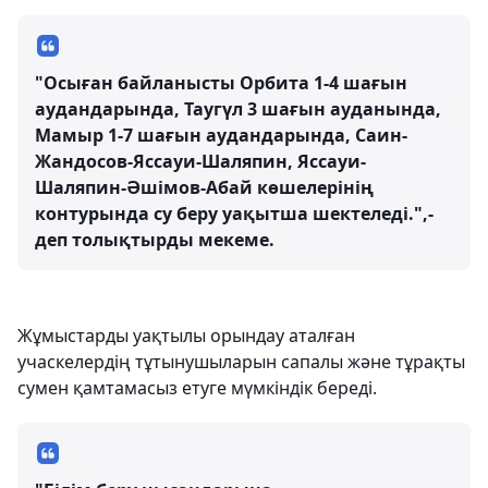
"Осыған байланысты Орбита 1-4 шағын
аудандарында, Таугүл 3 шағын ауданында,
Мамыр 1-7 шағын аудандарында, Саин-
Жандосов-Яссауи-Шаляпин, Яссауи-
Шаляпин-Әшімов-Абай көшелерінің
контурында су беру уақытша шектеледі.",-
деп толықтырды мекеме.
Жұмыстарды уақтылы орындау аталған
учаскелердің тұтынушыларын сапалы және тұрақты
сумен қамтамасыз етуге мүмкіндік береді.