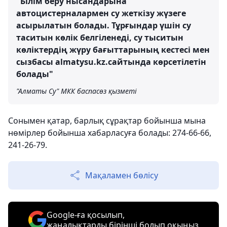
"Білім беру нысандарына
автоцистерналармен су жеткізу жүзеге
асырылатын болады. Тұрғындар үшін су
таситын көлік белгіленеді, су тыситын
көліктердің жүру бағыттарының кестесі мен
сызбасы almatysu.kz.сайтында көрсетілетін
болады"
"Алматы Су" МКК баспасөз қызметі
Сонымен қатар, барлық сұрақтар бойынша мына
нөмірлер бойынша хабарласуға болады: 274-66-66,
241-26-79.
Мақаламен бөлісу
Google-ға қосылып,
жаңалықтарды бірінші болып оқыңыз