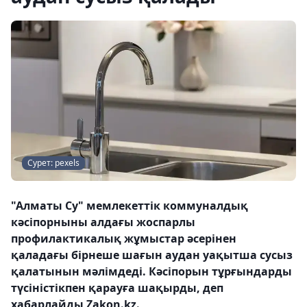
Сурет: pexels
"Алматы Су" мемлекеттік коммуналдық
кәсіпорныны алдағы жоспарлы
профилактикалық жұмыстар әсерінен
қаладағы бірнеше шағын аудан уақытша сусыз
қалатынын мәлімдеді. Кәсіпорын тұрғындарды
түсіністікпен қарауға шақырды, деп
хабарлайды Zakon.kz.