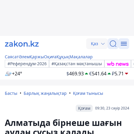
Қаз
Саясат
Әлем
Қаржы
Оқиға
Құқық
Мақалалар
#Референдум-2026
#Қазақстан мақтанышы
+24°
$
469.93
€
541.64
₽
5.71
Басты
Барлық жаңалықтар
Қоғам тынысы
Қоғам
09:30, 23 сәуір 2024
Алматыда бірнеше шағын
аудан сусыз қалады